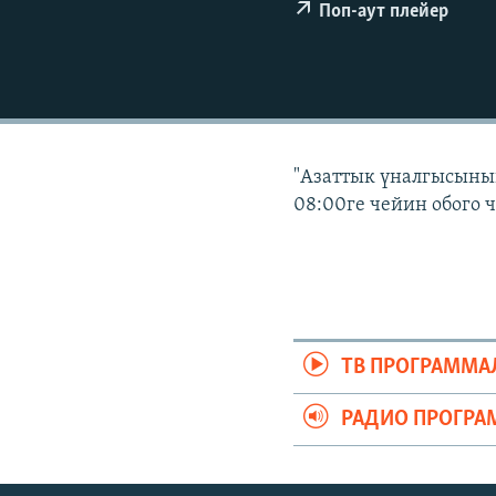
ЭЖЕ-СИҢДИЛЕР
Поп-аут плейер
АЗАТТЫК+
ЫҢГАЙСЫЗ СУРООЛОР
"Азаттык үналгысынын
08:00ге чейин обого 
ТВ ПРОГРАММА
РАДИО ПРОГРА