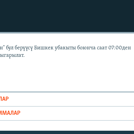
" бул берүүсү Бишкек убакыты боюнча саат 07:00ден
чыгарылат.
ЛАР
ММАЛАР