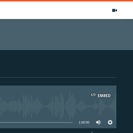
EMBED
able
1:00:00