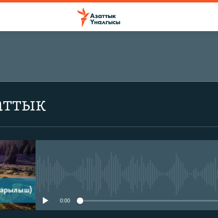
аттык
No media source currently avail
0:00