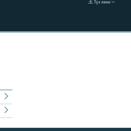
Түз линк
EMBED