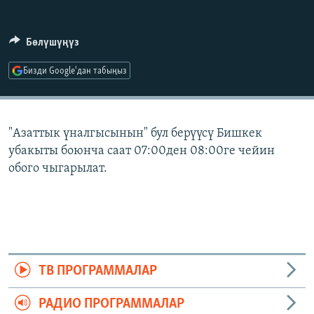
ОНЛАЙН ШЕРИНЕ
ЭЖЕ-СИҢДИЛЕР
АЗАТТЫК+
Бөлүшүңүз
ЫҢГАЙСЫЗ СУРООЛОР
Бизди Google'дан табыңыз
ЭЕ/АРнун бардык сайттары
"Азаттык үналгысынын" бул берүүсү Бишкек
убакыты боюнча саат 07:00ден 08:00ге чейин
обого чыгарылат.
ТВ ПРОГРАММАЛАР
РАДИО ПРОГРАММАЛАР