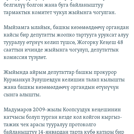
белгилүү болгон жана буга байланыштуу
тармактык комитет чукул жыйынга чогулган.
Мыйзамга ылайык, башкы көзөмөлдөөчү органдан
кайсы бир депутатты жоопко тартууга уруксат алуу
тууралуу өтүнүч келип түшсө, Жогорку Кеңеш 48
сааттын ичинде жыйынга чогулуп, депутаттык
комиссия түзүлөт.
Жыйында айрым депутаттар башкы прокурор
Курманкул Зулушевдун келишин талап кылышты
жана башкы көзөмөлдөөчү органдын өтүнүчүн
сынга алышты.
Мадумаров 2009-жылы Коопсуздук кеңешинин
катчысы болуп турган кезде кол койгон кыргыз-
тажик чек арасы тууралуу протоколго
байланыштуу 14-январдан тарта күбө катары бир