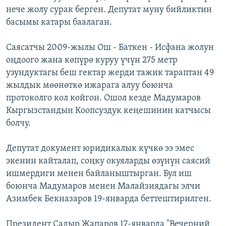
нече жолу сурак берген. Депутат муну бийликтин
басымы катары баалаган.
Саясатчы 2009-жылы Ош - Баткен - Исфана жолун
оңдоого жана көпүрө куруу үчүн 275 метр
узундуктагы беш гектар жерди тажик тараптан 49
жылдык мөөнөткө ижарага алуу боюнча
протоколго кол койгон. Ошол кезде Мадумаров
Кыргызстандын Коопсуздук кеңешинин катчысы
болчу.
Депутат документ юридикалык күчкө ээ эмес
экенин кайталап, соңку окуяларды өзүнүн саясий
ишмердиги менен байланыштырган. Бул иш
боюнча Мадумаров менен Малайзиядагы элчи
Азимбек Бекназаров 19-январда беттештирилген.
Президент Садыр Жапаров 17-январда "Вечерний