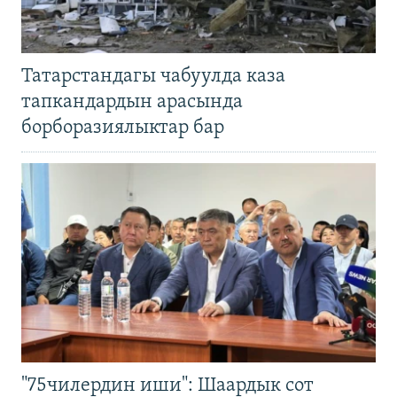
Татарстандагы чабуулда каза
тапкандардын арасында
борборазиялыктар бар
"75чилердин иши": Шаардык сот