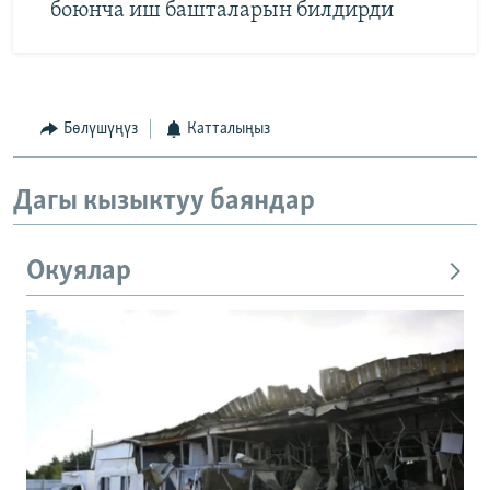
боюнча иш башталарын билдирди
Бөлүшүңүз
Катталыңыз
Дагы кызыктуу баяндар
Окуялар