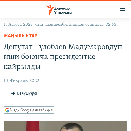
Линктер
Мазмунга
өтүңүз
11-Август, 2026-жыл, шейшемби, Бишкек убактысы 02:53
Навигацияга
ЖАҢЫЛЫКТАР
өтүңүз
ЖАҢЫЛЫКТАР
КЫРГЫЗСТАН
Издөөгө
Депутат Түлөбаев Мадумаровдун
салыңыз
ДҮЙНӨ
КЫРГЫЗСТАН
иши боюнча президентке
УКРАИНА
САЯСАТ
ДҮЙНӨ
кайрылды
АТАЙЫН ИЛИКТӨӨ
ЭКОНОМИКА
БОРБОР АЗИЯ
10-Февраль, 2022
ТВ ПРОГРАММАЛАР
МАДАНИЯТ
Бөлүшүңүз
ПОДКАСТ
БҮГҮН АЗАТТЫКТА
ӨЗГӨЧӨ ПИКИР
ЭКСПЕРТТЕР ТАЛДАЙТ
Бизди Google'дан табыңыз
БИЗ ЖАНА ДҮЙНӨ
Русский
ДАНИСТЕ