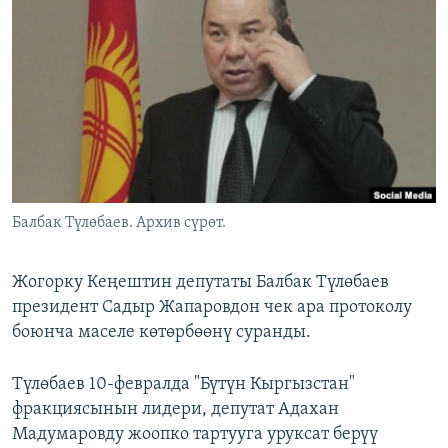
ОНЛАЙН ШЕРИНЕ
ЭЖЕ-СИҢДИЛЕР
АЗАТТЫК+
ЫҢГАЙСЫЗ СУРООЛОР
ЭЕ/АРнун бардык сайттары
Балбак Түлөбаев. Архив сүрөт.
Жогорку Кеңештин депутаты Балбак Түлөбаев
президент Садыр Жапаровдон чек ара протоколу
боюнча маселе көтөрбөөнү суранды.
Түлөбаев 10-февралда "Бүтүн Кыргызстан"
фракциясынын лидери, депутат Адахан
Мадумаровду жоопко тартууга уруксат берүү