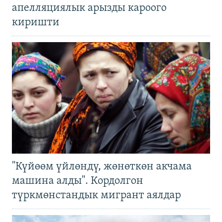
апелляциялык арызды кароого
киришти
"Күйөөм үйлөндү, жөнөткөн акчама
машина алды". Кордолгон
түркмөнстандык мигрант аялдар