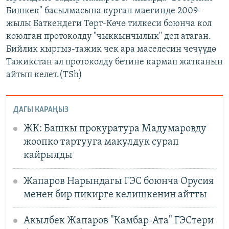
Бишкек" басылмасына курган маегинде 2009-
жылы Баткендеги Төрт-Көчө тилкеси боюнча кол
коюлган протоколду "чыккынчылык" деп атаган.
Бийлик кыргыз-тажик чек ара маселесин чечүүдө
Тажикстан ал протоколду бетине кармап жатканын
айтып келет.(TSh)
ДАГЫ КАРАҢЫЗ
ЖК: Башкы прокуратура Мадумаровду
жоопко тартууга макулдук сурап
кайрылды
Жапаров Нарындагы ГЭС боюнча Орусия
менен бир пикирге келишкенин айтты
Акылбек Жапаров "Камбар-Ата" ГЭСтери