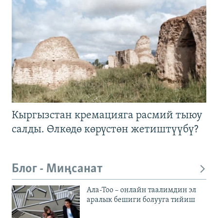
Кыргызстан кремацияга расмий тыюу
салды. Өлкөдө көрүстөн жетиштүүбү?
Блог - Миңсанат
Ала-Тоо – онлайн таалимдин эл
аралык бешиги болууга тийиш