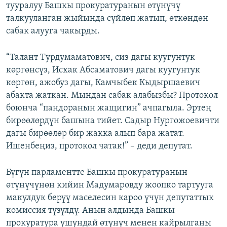
тууралуу Башкы прокуратуранын өтүнүчү
талкууланган жыйында сүйлөп жатып, өткөндөн
сабак алууга чакырды.
“Талант Турдумаматович, сиз дагы куугунтук
көргөнсүз, Исхак Абсаматович дагы куугунтук
көргөн, ажобуз дагы, Камчыбек Кыдыршаевич
абакта жаткан. Мындан сабак алабызбы? Протокол
боюнча “пандоранын жащигин” ачпагыла. Эртең
бирөөлөрдүн башына тийет. Садыр Нургожоевичти
дагы бирөөлөр бир жакка алып бара жатат.
Ишенбеңиз, протокол чатак!” – деди депутат.
Бүгүн парламентте Башкы прокуратуранын
өтүнүчүнөн кийин Мадумаровду жоопко тартууга
макулдук берүү маселесин кароо үчүн депутаттык
комиссия түзүлдү. Анын алдында Башкы
прокуратура ушундай өтүнүч менен кайрылганы