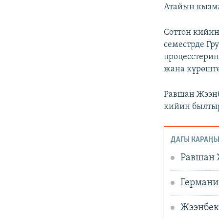
Атайын кызма
Соттон кийин
семестрде Гр
процесстерин
жана күрөштө
Равшан Жээнб
кийин былтыр
ДАГЫ КАРАҢЫ
Равшан 
Германи
Жээнбек