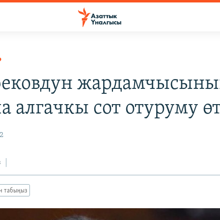
Р
ековдун жардамчысыны
а алгачкы сот отуруму ө
2
з
ан табыңыз