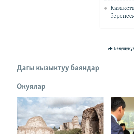
Казакст
беренес
Бөлүшүңү
Дагы кызыктуу баяндар
Окуялар