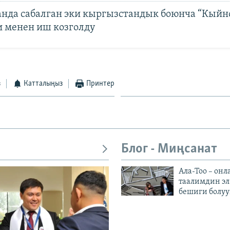
анда сабалган эки кыргызстандык боюнча “Кыйн
и менен иш козголду
з
Катталыңыз
Принтер
Блог - Миңсанат
Ала-Тоо – онл
таалимдин эл
бешиги болуу