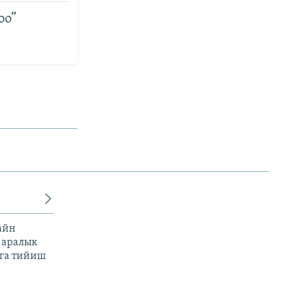
оо”
айн
 аралык
га тийиш