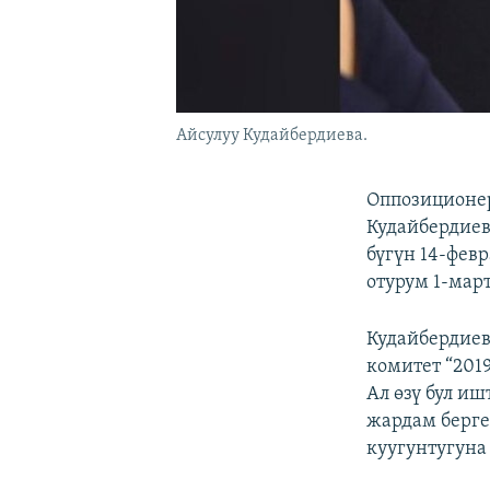
Айсулуу Кудайбердиева.
Оппозиционе
Кудайбердиев
бүгүн 14-фев
отурум 1-мар
Кудайбердиев
комитет “201
Ал өзү бул и
жардам берге
куугунтугуна