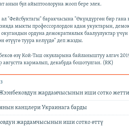
т анын бул айыптоолоруна жооп бере элек.
 ал "Фейсбуктагы" баракчасына "Өкүндүргөн бир гана н
узияда мыкты профессорлордон адам укуктарын, демо
 окугандын ордуна демократиялык баалуулуктар үчүн
н өтүүгө туура келүүдө" деп жазды.
еков өзү Кой-Таш окуяларына байланыштуу алгач 20
 августта кармалып, декабрда бошотулган. (RK)
З
Жээнбековдун жардамчысынын иши сотко жетт
янын канцлери Украинага барды
овдун жардамчысынын иши сотко өттү