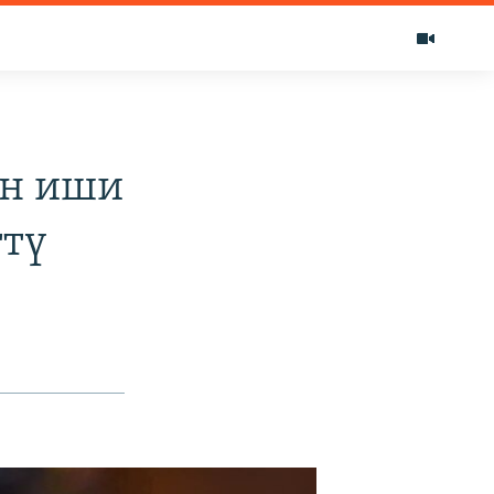
н иши
ттү