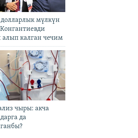
н долларлык мүлкүн
. Конгантиевди
н алып калган чечим
ализ чыры: акча
дарга да
лганбы?