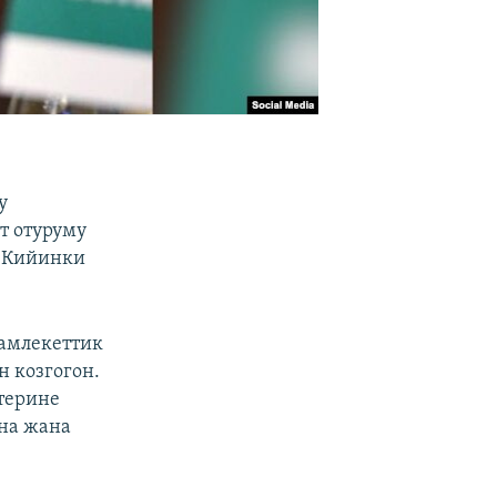
у
т отуруму
. Кийинки
амлекеттик
н козгогон.
штерине
на жана