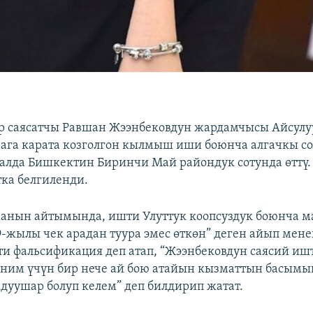
р саясатчы Равшан Жээнбековдун жардамчысы Айсулу
ага карата козголгон кылмыш иши боюнча алгачкы со
ралда Бишкектин Биринчи Май райондук сотунда өттү
тка белгиленди.
анын айтымында, ишти Улуттук коопсуздук боюнча м
9-жылы чек арадан туура эмес өткөн” деген айып мене
шти фальсификация деп атап, “Жээнбековдун саясий и
ним үчүн бир нече ай бою атайын кызматтын басымы
 дуушар болуп келем” деп билдирип жатат.