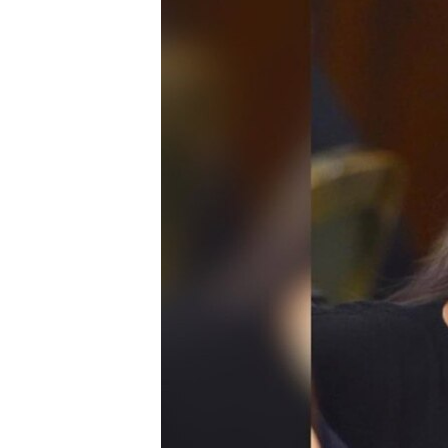
ЭЖЕ-СИҢДИЛЕР
АЗАТТЫК+
ЫҢГАЙСЫЗ СУРООЛОР