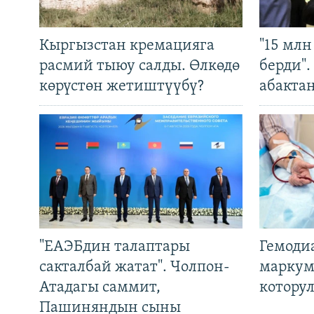
Кыргызстан кремацияга
"15 мл
расмий тыюу салды. Өлкөдө
берди"
көрүстөн жетиштүүбү?
абакта
"ЕАЭБдин талаптары
Гемоди
сакталбай жатат". Чолпон-
маркум
Атадагы саммит,
котору
Пашиняндын сыны