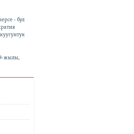
ерсе - бул
кратия
 куугунтук
19-жылы,
и