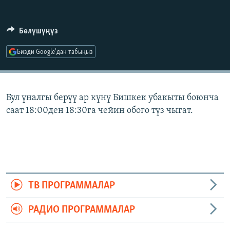
ОНЛАЙН ШЕРИНЕ
ЭЖЕ-СИҢДИЛЕР
АЗАТТЫК+
Бөлүшүңүз
ЫҢГАЙСЫЗ СУРООЛОР
Бизди Google'дан табыңыз
ЭЕ/АРнун бардык сайттары
Бул үналгы берүү ар күнү Бишкек убакыты боюнча
саат 18:00ден 18:30га чейин обого түз чыгат.
ТВ ПРОГРАММАЛАР
РАДИО ПРОГРАММАЛАР