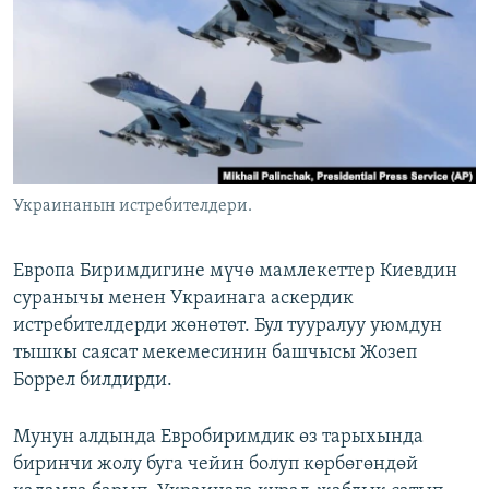
ОНЛАЙН ШЕРИНЕ
ЭЖЕ-СИҢДИЛЕР
АЗАТТЫК+
ЫҢГАЙСЫЗ СУРООЛОР
ЭЕ/АРнун бардык сайттары
Украинанын истребителдери.
Европа Биримдигине мүчө мамлекеттер Киевдин
суранычы менен Украинага аскердик
истребителдерди жөнөтөт. Бул тууралуу уюмдун
тышкы саясат мекемесинин башчысы Жозеп
Боррел билдирди.
Мунун алдында Евробиримдик өз тарыхында
биринчи жолу буга чейин болуп көрбөгөндөй