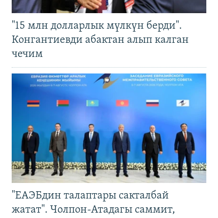
"15 млн долларлык мүлкүн берди".
Конгантиевди абактан алып калган
чечим
"ЕАЭБдин талаптары сакталбай
жатат". Чолпон-Атадагы саммит,