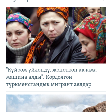
"Күйөөм үйлөндү, жөнөткөн акчама
машина алды". Кордолгон
түркмөнстандык мигрант аялдар