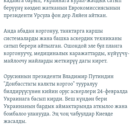
кадамга барып, Украинага курал-жабдык сатып
берүүнү көздөп жатканын Еврокомиссиясынын
президенти Урсула фон дер Ляйен айткан.
Анда абадан коргонуу, танктарга каршы
системаларды жана башка аскердик техниканы
сатып берери айтылган. Ошондой эле бул планга
коргонуучу, медициналык каражаттарды, күйүүчү-
майлоочу майларды жеткирүү дагы кирет.
Орусиянын президенти Владимир Путиндин
"Донбасстагы калкты коргоо" тууралуу
билдирүүсүнөн кийин орус аскерлери 24-февралда
Украинага басып кирди. Беш күндөн бери
Украинанын бардык аймактарында аткылоо жана
бомбалоо уланууда. Эң чоң чабуулдар Киевде
жасалды.