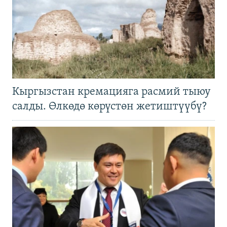
Кыргызстан кремацияга расмий тыюу
салды. Өлкөдө көрүстөн жетиштүүбү?