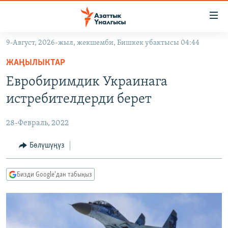
Линктер
Мазмунга
өтүңүз
9-Август, 2026-жыл, жекшемби, Бишкек убактысы 04:44
Навигацияга
ЖАҢЫЛЫКТАР
өтүңүз
ЖАҢЫЛЫКТАР
КЫРГЫЗСТАН
Издөөгө
Евробиримдик Украинага
салыңыз
ДҮЙНӨ
КЫРГЫЗСТАН
истребителдерди берет
УКРАИНА
САЯСАТ
ДҮЙНӨ
28-Февраль, 2022
АТАЙЫН ИЛИКТӨӨ
ЭКОНОМИКА
БОРБОР АЗИЯ
ТВ ПРОГРАММАЛАР
Бөлүшүңүз
МАДАНИЯТ
ПОДКАСТ
БҮГҮН АЗАТТЫКТА
Бизди Google'дан табыңыз
ӨЗГӨЧӨ ПИКИР
ЭКСПЕРТТЕР ТАЛДАЙТ
БИЗ ЖАНА ДҮЙНӨ
Русский
ДАНИСТЕ