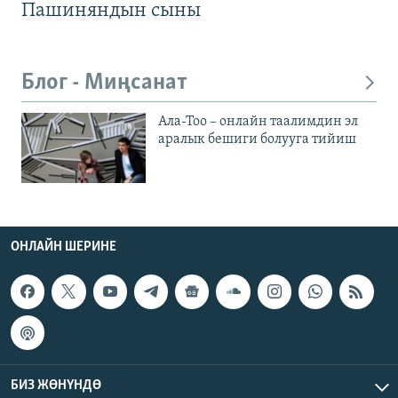
Пашиняндын сыны
Блог - Миңсанат
Ала-Тоо – онлайн таалимдин эл
аралык бешиги болууга тийиш
ОНЛАЙН ШЕРИНЕ
БИЗ ЖӨНҮНДӨ