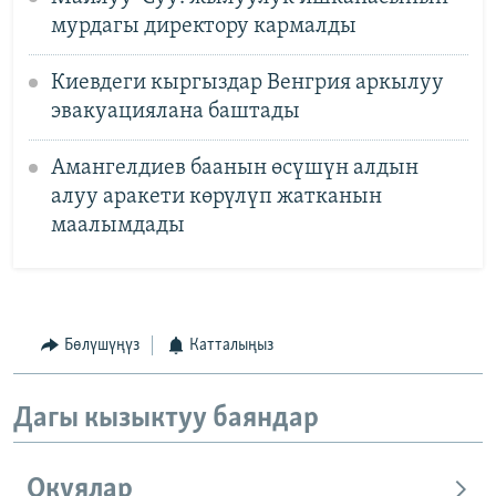
мурдагы директору кармалды
Киевдеги кыргыздар Венгрия аркылуу
эвакуациялана баштады
Амангелдиев баанын өсүшүн алдын
алуу аракети көрүлүп жатканын
маалымдады
Бөлүшүңүз
Катталыңыз
Дагы кызыктуу баяндар
Окуялар