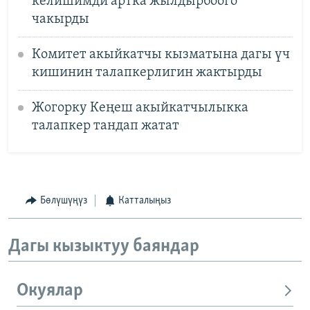
келишимди артка жылдырбоого
чакырды
Комитет акыйкатчы кызматына дагы үч
кишинин талапкерлигин жактырды
Жогорку Кеңеш акыйкатчылыкка
талапкер тандап жатат
Бөлүшүңүз
Катталыңыз
Дагы кызыктуу баяндар
Окуялар