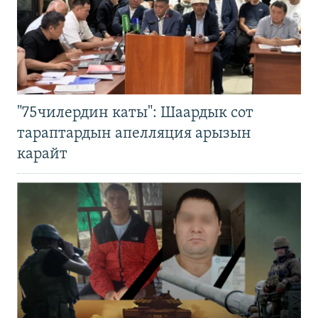
"75чилердин каты": Шаардык сот
тараптардын апелляция арызын
карайт