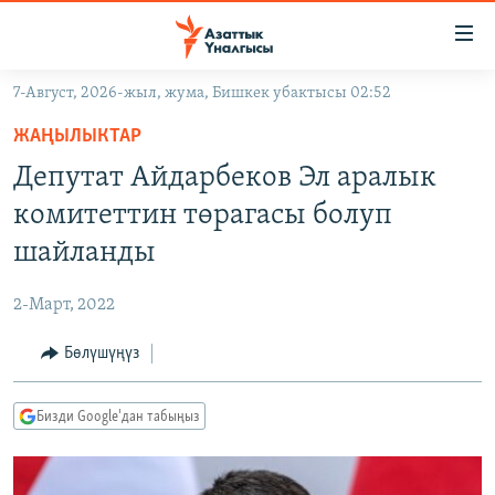
Линктер
Мазмунга
өтүңүз
7-Август, 2026-жыл, жума, Бишкек убактысы 02:52
Навигацияга
ЖАҢЫЛЫКТАР
өтүңүз
ЖАҢЫЛЫКТАР
КЫРГЫЗСТАН
Издөөгө
Депутат Айдарбеков Эл аралык
салыңыз
ДҮЙНӨ
КЫРГЫЗСТАН
комитеттин төрагасы болуп
УКРАИНА
САЯСАТ
ДҮЙНӨ
шайланды
АТАЙЫН ИЛИКТӨӨ
ЭКОНОМИКА
БОРБОР АЗИЯ
2-Март, 2022
ТВ ПРОГРАММАЛАР
МАДАНИЯТ
Бөлүшүңүз
ПОДКАСТ
БҮГҮН АЗАТТЫКТА
ӨЗГӨЧӨ ПИКИР
ЭКСПЕРТТЕР ТАЛДАЙТ
Бизди Google'дан табыңыз
БИЗ ЖАНА ДҮЙНӨ
Русский
ДАНИСТЕ