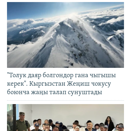
"Толук даяр болгондор гана чыгышы
керек". Кыргызстан Жеңиш чокусу
боюнча жаңы талап сунуштады