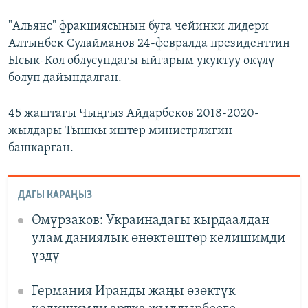
"Альянс" фракциясынын буга чейинки лидери
Алтынбек Сулайманов 24-февралда президенттин
Ысык-Көл облусундагы ыйгарым укуктуу өкүлү
болуп дайындалган.
45 жаштагы Чыңгыз Айдарбеков 2018-2020-
жылдары Тышкы иштер министрлигин
башкарган.
ДАГЫ КАРАҢЫЗ
Өмүрзаков: Украинадагы кырдаалдан
улам даниялык өнөктөштөр келишимди
үздү
Германия Иранды жаңы өзөктүк