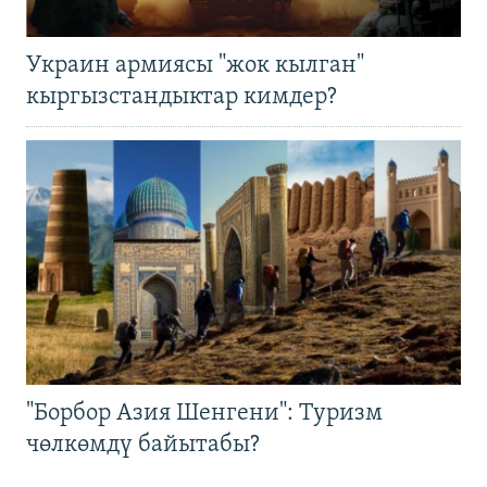
Украин армиясы "жок кылган"
кыргызстандыктар кимдер?
"Борбор Азия Шенгени": Туризм
чөлкөмдү байытабы?