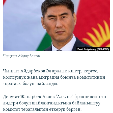
ОНЛАЙН ШЕРИНЕ
ЭЖЕ-СИҢДИЛЕР
АЗАТТЫК+
ЫҢГАЙСЫЗ СУРООЛОР
ЭЕ/АРнун бардык сайттары
Чыңгыз Айдарбеков.
Чыңгыз Айдарбеков Эл аралык иштер, коргоо,
коопсуздук жана миграция боюнча комитетинин
төрагасы болуп шайланды.
Депутат Жанарбек Акаев “Альянс” фракциясынын
лидери болуп шайлангандыгына байланыштуу
комитет төрагалыгын өткөрүп берген.