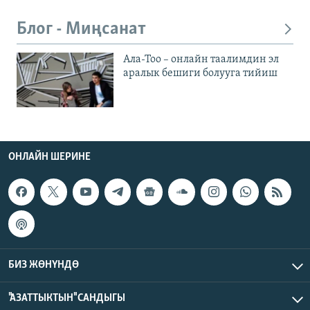
Блог - Миңсанат
Ала-Тоо – онлайн таалимдин эл
аралык бешиги болууга тийиш
ОНЛАЙН ШЕРИНЕ
БИЗ ЖӨНҮНДӨ
"АЗАТТЫКТЫН" САНДЫГЫ