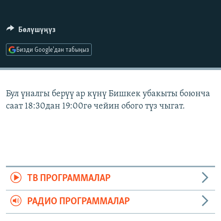
ОНЛАЙН ШЕРИНЕ
ЭЖЕ-СИҢДИЛЕР
АЗАТТЫК+
Бөлүшүңүз
ЫҢГАЙСЫЗ СУРООЛОР
Бизди Google'дан табыңыз
ЭЕ/АРнун бардык сайттары
Бул үналгы берүү ар күнү Бишкек убакыты боюнча
саат 18:30дан 19:00гө чейин обого түз чыгат.
ТВ ПРОГРАММАЛАР
РАДИО ПРОГРАММАЛАР