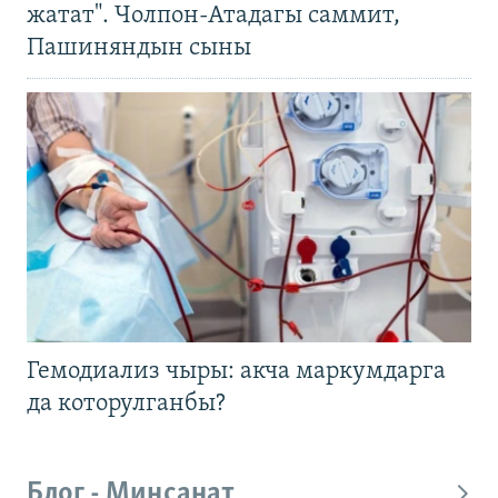
жатат". Чолпон-Атадагы саммит,
Пашиняндын сыны
Гемодиализ чыры: акча маркумдарга
да которулганбы?
Блог - Миңсанат