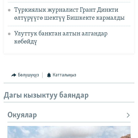
Түркиялык журналист Грант Динкти
өлтүрүүгө шектүү Бишкекте кармалды
Улуттук банктан алтын алгандар
көбөйдү
Бөлүшүңүз
Катталыңыз
Дагы кызыктуу баяндар
Окуялар