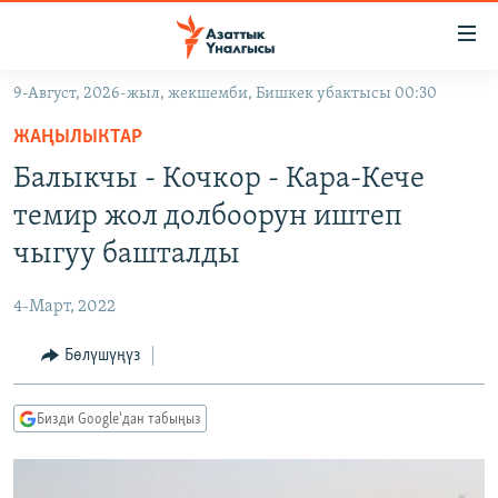
Линктер
Мазмунга
өтүңүз
9-Август, 2026-жыл, жекшемби, Бишкек убактысы 00:30
Навигацияга
ЖАҢЫЛЫКТАР
өтүңүз
ЖАҢЫЛЫКТАР
КЫРГЫЗСТАН
Издөөгө
Балыкчы - Кочкор - Кара-Кече
салыңыз
ДҮЙНӨ
КЫРГЫЗСТАН
темир жол долбоорун иштеп
УКРАИНА
САЯСАТ
ДҮЙНӨ
чыгуу башталды
АТАЙЫН ИЛИКТӨӨ
ЭКОНОМИКА
БОРБОР АЗИЯ
4-Март, 2022
ТВ ПРОГРАММАЛАР
МАДАНИЯТ
Бөлүшүңүз
ПОДКАСТ
БҮГҮН АЗАТТЫКТА
ӨЗГӨЧӨ ПИКИР
ЭКСПЕРТТЕР ТАЛДАЙТ
Бизди Google'дан табыңыз
БИЗ ЖАНА ДҮЙНӨ
Русский
ДАНИСТЕ