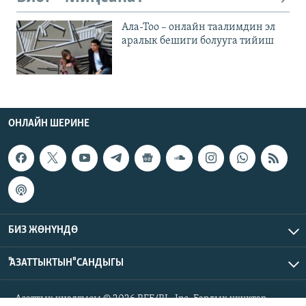
Ала-Тоо – онлайн таалимдин эл
аралык бешиги болууга тийиш
ОНЛАЙН ШЕРИНЕ
БИЗ ЖӨНҮНДӨ
"АЗАТТЫКТЫН" САНДЫГЫ
Азаттык үналгысы © 2026 RFE/RL, Inc. Бардык укуктар