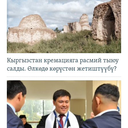
Кыргызстан кремацияга расмий тыюу
салды. Өлкөдө көрүстөн жетиштүүбү?