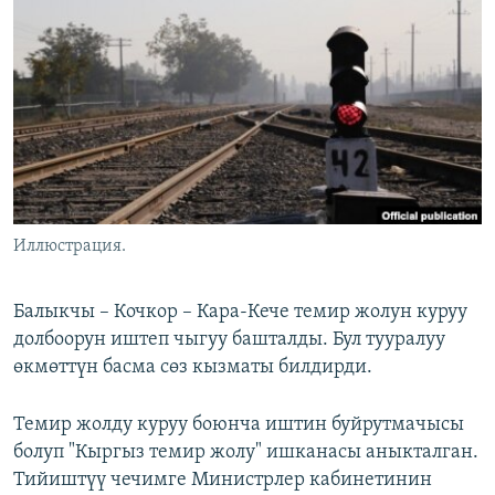
ОНЛАЙН ШЕРИНЕ
ЭЖЕ-СИҢДИЛЕР
АЗАТТЫК+
ЫҢГАЙСЫЗ СУРООЛОР
ЭЕ/АРнун бардык сайттары
Иллюстрация.
Балыкчы – Кочкор – Кара-Кече темир жолун куруу
долбоорун иштеп чыгуу башталды. Бул тууралуу
өкмөттүн басма сөз кызматы билдирди.
Темир жолду куруу боюнча иштин буйрутмачысы
болуп "Кыргыз темир жолу" ишканасы аныкталган.
Тийиштүү чечимге Министрлер кабинетинин