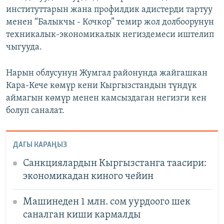
институттарын жана профилдик адистерди тартуу
менен “Балыкчы - Кочкор” темир жол долбоорунун
техникалык-экономикалык негиздемеси иштелип
чыгууда.
Нарын облусунун Жумгал районунда жайгашкан
Кара-Кече көмүр кени Кыргызстандын түндүк
аймагын көмүр менен камсыздаган негизги кен
болуп саналат.
ДАГЫ КАРАҢЫЗ
Санкциялардын Кыргызстанга таасири:
экономикадан киного чейин
Машинеден 1 млн. сом уурдоого шек
саналган киши кармалды