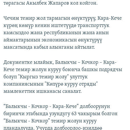
төрагасы Акылбек Жапаров кол койгон.
Чечим темир жол тармагын өнүктүрүү, Кара-Кече
күрөң көмүр кенин иштетүүдө транспорттук
камсыздоо жана республиканын жана анын
аймактарынын экономикасын өнүктүрүү
максатында кабыл алынганы айтылат.
Документке ылайык, Балыкчы – Кочкор – Кара-
Кече темир жолун куруу боюнча башкы подрядчы
болуп "Кыргыз темир жолу" улуттук
компаниясынын "Көпүрө куруу отряды"
мамлекеттик ишканасы саналат.
“Балыкчы - Кочкор - Кара-Кече” долбоорунун
биринчи этабында узундугу 63 чакырым болгон
“Балыкчы - Кочкор” темир жолун куруу
пландалууда. Учурда долбоорлоо-изилдөө