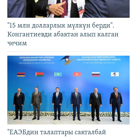
"15 млн долларлык мүлкүн берди".
Конгантиевди абактан алып калган
чечим
"ЕАЭБдин талаптары сакталбай