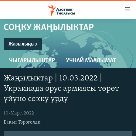
Линктер
Мазмунга
өтүңүз
СОҢКУ ЖАҢЫЛЫКТАР
Навигацияга
ЖАҢЫЛЫКТАР
өтүңүз
КЫРГЫЗСТАН
Издөөгө
Жазылыңыз
салыңыз
ЖАЗЫЛЫҢЫЗ
ДҮЙНӨ
КЫРГЫЗСТАН
ЧЫГАРЫЛЫШТАР
УЧКАЙ МААЛЫМАТ
УКРАИНА
САЯСАТ
ДҮЙНӨ
Spotify
АТАЙЫН ИЛИКТӨӨ
ЭКОНОМИКА
БОРБОР АЗИЯ
Жаңылыктар | 10.03.2022 |
ТВ ПРОГРАММАЛАР
МАДАНИЯТ
Украинада орус армиясы төрөт
YouTube
ПОДКАСТ
үйүнө сокку урду
БҮГҮН АЗАТТЫКТА
ӨЗГӨЧӨ ПИКИР
ЭКСПЕРТТЕР ТАЛДАЙТ
Жазылыңыз
10-Март, 2022
БИЗ ЖАНА ДҮЙНӨ
Бакыт Төрөгелди
Русский
ДАНИСТЕ