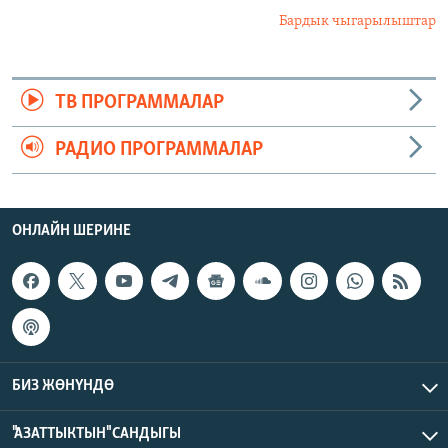
Бардык чыгарылыштар
ТВ ПРОГРАММАЛАР
РАДИО ПРОГРАММАЛАР
ОНЛАЙН ШЕРИНЕ
БИЗ ЖӨНҮНДӨ
"АЗАТТЫКТЫН" САНДЫГЫ