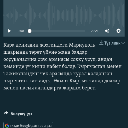
ОНЛАЙН ШЕРИНЕ
ЭЖЕ-СИҢДИЛЕР
АЗАТТЫК+
No media source currently available
ЫҢГАЙСЫЗ СУРООЛОР
0:00
22:21
ЭЕ/АРнун бардык сайттары
Түз линк
Кара деңиздин жээгиндеги Мариуполь
шаарында төрөт үйүнө жана балдар
ооруканасына орус армиясы сокку уруп, андан
кеминде үч киши набыт болду. Кыргызстан менен
Тажикстандын чек арасында курал колдонгон
чыр-чатак катталды. Өкмөт Кыргызстанда доллар
менен насыя алгандарга жардам берет.
Бөлүшүңүз
Бизди Google'дан табыңыз