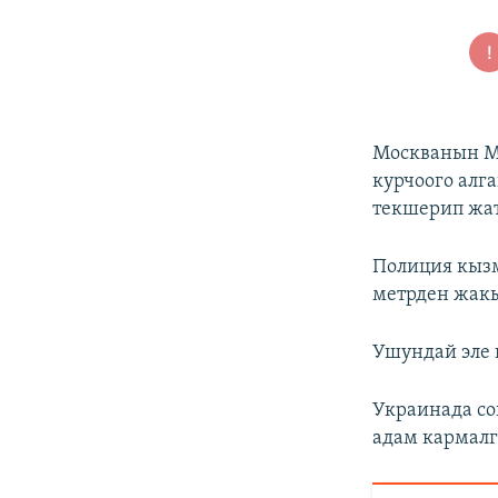
Москванын М
курчоого алг
текшерип жат
Полиция кызм
метрден жакы
Ушундай эле 
Украинада со
адам кармалг