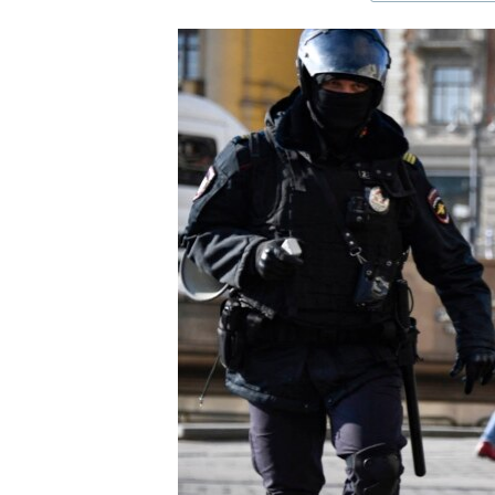
ЭЖЕ-СИҢДИЛЕР
АЗАТТЫК+
ЫҢГАЙСЫЗ СУРООЛОР