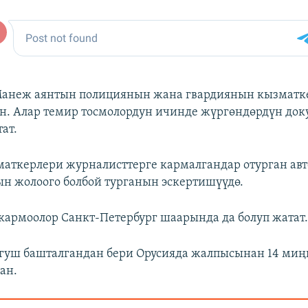
анеж аянтын полициянын жана гвардиянын кызматк
ан. Алар темир тосмолордун ичинде жүргөндөрдүн до
ат.
аткерлери журналисттерге кармалгандар отурган авт
н жолоого болбой турганын эскертишүүдө.
кармоолор Санкт-Петербург шаарында да болуп жатат
гуш башталгандан бери Орусияда жалпысынан 14 ми
ан.