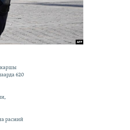
а каршы
шаарда 620
ши,
ча расмий