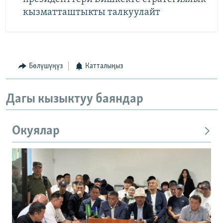
кызматташтыкты талкуулайт
Бөлүшүңүз
Катталыңыз
Дагы кызыктуу баяндар
Окуялар