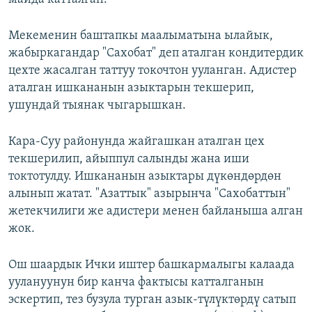
Мекеменин баштапкы маалыматына ылайык,
жабыркагандар "Сахобат" деп аталган кондитердик
цехте жасалган таттуу токочтон ууланган. Адистер
аталган ишкананын азыктарын текшерип,
ушундай тыянак чыгарышкан.
Кара-Суу районунда жайгашкан аталган цех
текшерилип, айыппул салынды жана иши
токтотулду. Ишкананын азыктары дүкөндөрдөн
алынып жатат. "Азаттык" азырынча "Сахобаттын"
жетекчилиги же адистери менен байланыша алган
жок.
Ош шаардык Ички иштер башкармалыгы калаада
уулануунун бир канча фактысы катталганын
эскертип, тез бузула турган азык-түлүктөрдү сатып