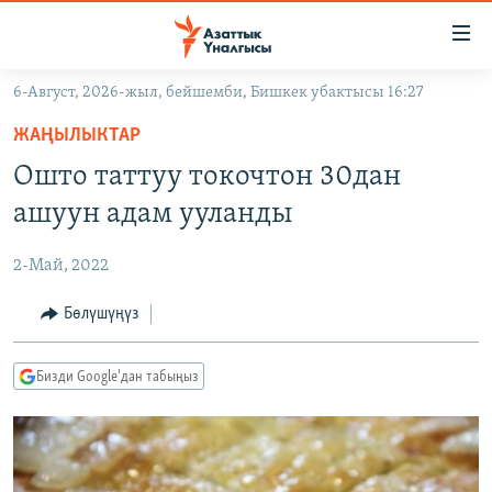
Линктер
Мазмунга
өтүңүз
6-Август, 2026-жыл, бейшемби, Бишкек убактысы 16:27
Навигацияга
ЖАҢЫЛЫКТАР
өтүңүз
ЖАҢЫЛЫКТАР
КЫРГЫЗСТАН
Издөөгө
Ошто таттуу токочтон 30дан
салыңыз
ДҮЙНӨ
КЫРГЫЗСТАН
ашуун адам ууланды
УКРАИНА
САЯСАТ
ДҮЙНӨ
2-Май, 2022
АТАЙЫН ИЛИКТӨӨ
ЭКОНОМИКА
БОРБОР АЗИЯ
ТВ ПРОГРАММАЛАР
Бөлүшүңүз
МАДАНИЯТ
ПОДКАСТ
БҮГҮН АЗАТТЫКТА
Бизди Google'дан табыңыз
ӨЗГӨЧӨ ПИКИР
ЭКСПЕРТТЕР ТАЛДАЙТ
БИЗ ЖАНА ДҮЙНӨ
Русский
ДАНИСТЕ