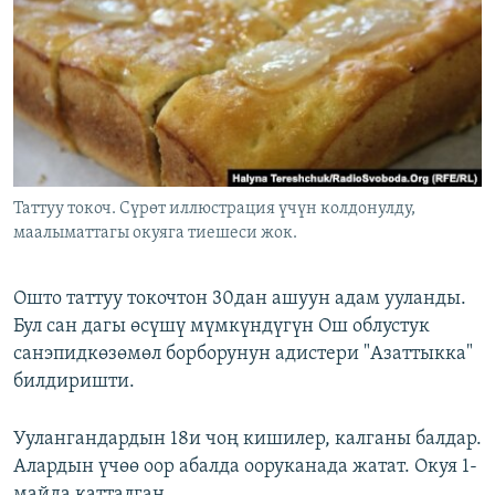
ОНЛАЙН ШЕРИНЕ
ЭЖЕ-СИҢДИЛЕР
АЗАТТЫК+
ЫҢГАЙСЫЗ СУРООЛОР
ЭЕ/АРнун бардык сайттары
Таттуу токоч. Сүрөт иллюстрация үчүн колдонулду,
маалыматтагы окуяга тиешеси жок.
Ошто таттуу токочтон 30дан ашуун адам ууланды.
Бул сан дагы өсүшү мүмкүндүгүн Ош облустук
санэпидкөзөмөл борборунун адистери "Азаттыкка"
билдиришти.
Уулангандардын 18и чоң кишилер, калганы балдар.
Алардын үчөө оор абалда ооруканада жатат. Окуя 1-
майда катталган.