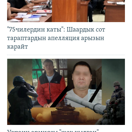
"75чилердин каты": Шаардык сот
тараптардын апелляция арызын
карайт