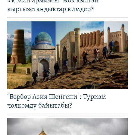
Украин армиясы "жок кылган"
кыргызстандыктар кимдер?
"Борбор Азия Шенгени": Туризм
чөлкөмдү байытабы?