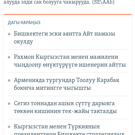
алууда элди сак болууга чакырууда. (SE\AAb)
ДАГЫ КАРАҢЫЗ
Бишкектеги эски аянтта Айт намазы
окулду
Рахмон Кыргызстан менен мамилени
чыңдоону өнүктүрүүгө ишенерин айтты
Арменияда тургундар Тоолуу Карабак
боюнча митингге чыгышты
Сегиз тоннадан ашык сүттү дарыяга
төккөн кишинин тек-жайы такталды
Кыргызстан менен Түркиянын
президенттери Бишкекте стратегиялык