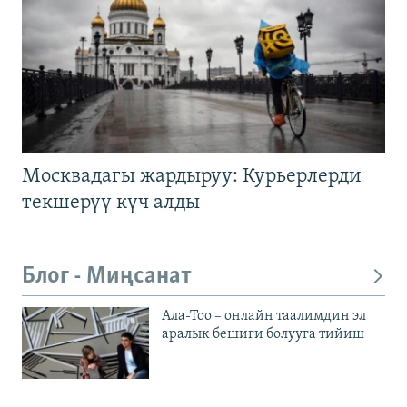
Москвадагы жардыруу: Курьерлерди
текшерүү күч алды
Блог - Миңсанат
Ала-Тоо – онлайн таалимдин эл
аралык бешиги болууга тийиш