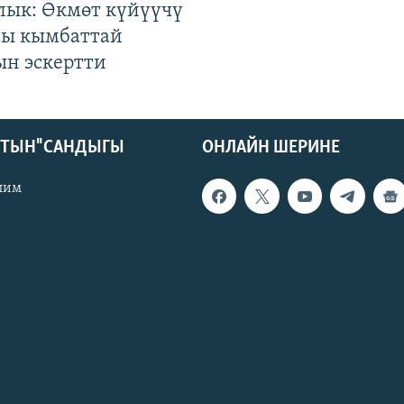
лык: Өкмөт күйүүчү
гы кымбаттай
ын эскертти
КТЫН" САНДЫГЫ
ОНЛАЙН ШЕРИНЕ
лим