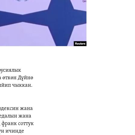
русиялык
а өткөн Дүйнө
ийип чыккан.
одексин жана
медалын жана
 франк соттук
үн ичинде