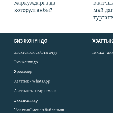
маркумдарга да
каатчы
которулганбы?
май да
турган
БИЗ ЖӨНҮНДӨ
"АЗАТТЫ
Блоктолгон сайтты ачуу
Тилим - ди
Биз жөнүндө
Русский
Эрежелер
Азаттык - WhatsApp
ОНЛАЙН ШЕРИНЕ
Азаттыктын тиркемеси
Вакансиялар
"Азаттык" менен байланыш