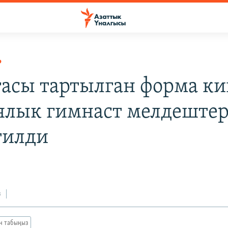
Р
гасы тартылган форма ки
ялык гимнаст мелдеште
тилди
з
ан табыңыз