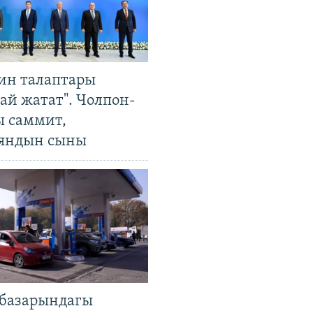
ин талаптары
ай жатат". Чолпон-
ы саммит,
яндын сыны
базарындагы