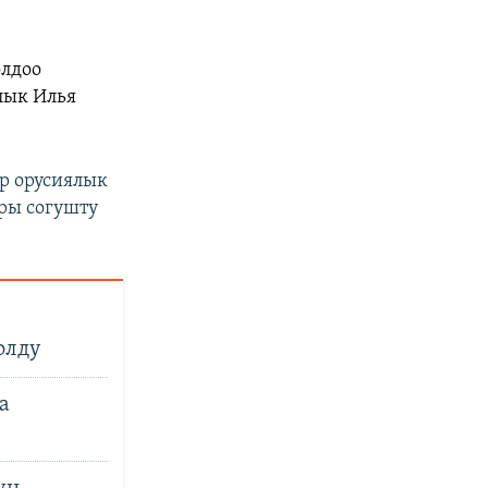
олдоо
лык Илья
р орусиялык
ры согушту
олду
а