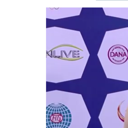
ЭЖЕ-СИҢДИЛЕР
АЗАТТЫК+
ЫҢГАЙСЫЗ СУРООЛОР