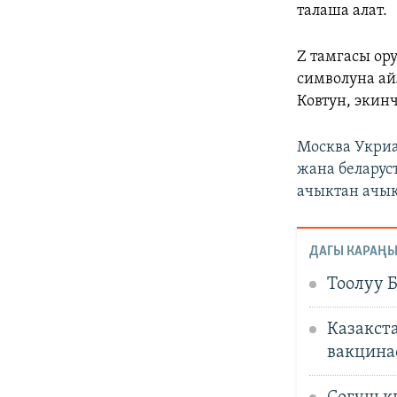
талаша алат.
Z
тамгасы ор
символуна ай
Ковтун, экин
Москва Укриа
жана беларус
ачыктан ачык
ДАГЫ КАРАҢЫ
Тоолуу 
Казакст
вакцина