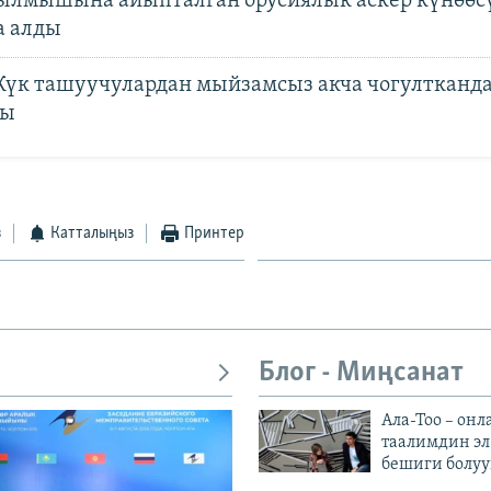
ылмышына айыпталган орусиялык аскер күнөөс
 алды
үк ташуучулардан мыйзамсыз акча чогултканд
ды
з
Катталыңыз
Принтер
Блог - Миңсанат
Ала-Тоо – онл
таалимдин эл
бешиги болуу