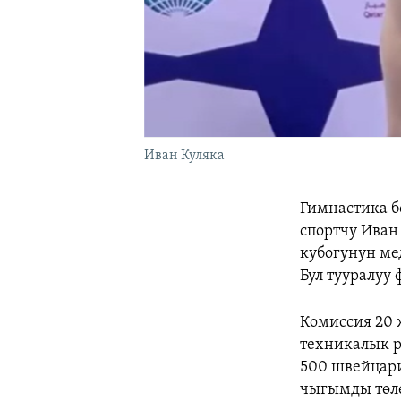
Иван Куляка
Гимнастика б
спортчу Иван
кубогунун ме
Бул тууралуу
Комиссия 20 
техникалык р
500 швейцари
чыгымды төлө