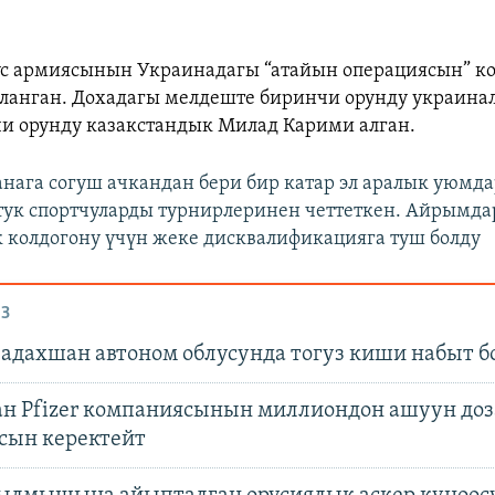
ус армиясынын Украинадагы “атайын операциясын” к
ланган. Дохадагы мелдеште биринчи орунду украина
чи орунду казакстандык Милад Карими алган.
нага согуш ачкандан бери бир катар эл аралык уюмда
тук спортчуларды турнирлеринен четтеткен. Айрымда
 колдогону үчүн жеке дисквалификацияга туш болду
З
Бадахшан автоном облусунда тогуз киши набыт б
ан Pfizer компаниясынын миллиондон ашуун доз
сын керектейт