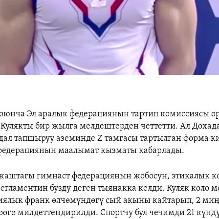
оюнча Эл аралык федерациянын тартип комиссиясы о
 Кулякты бир жылга мелдештерден четтетти
. Ал Дохад
дал тапшыруу аземинде Z тамгасы тартылган форма к
 федерациянын маалымат кызматы кабарлады.
жаштагы гимнаст федерациянын жобосун, этикалык к
егламентин бузду деген тыянакка келди. Куляк коло 
ялык франк өлчөмүндөгү сый акыны кайтарып, 2 миң
өгө милдеттендирилди. Спортчу бул чечимди 21 күнд