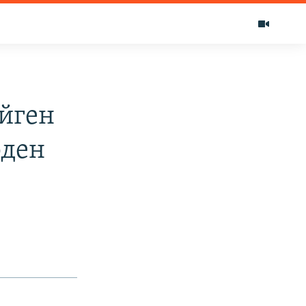
йген
рден