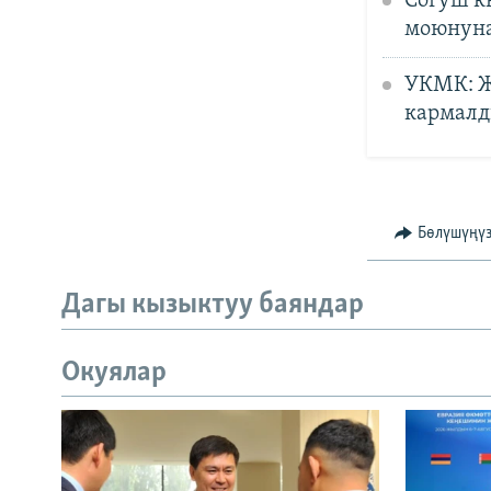
Согуш к
моюнуна
УКМК: Ж
кармал
Бөлүшүңү
Дагы кызыктуу баяндар
Окуялар