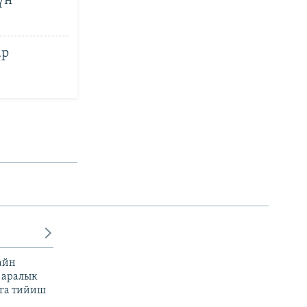
үн
ар
айн
 аралык
га тийиш