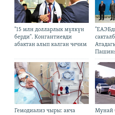
"15 млн долларлык мүлкүн
"ЕАЭБд
берди". Конгантиевди
сакталб
абактан алып калган чечим
Атадаг
Пашин
Гемодиализ чыры: акча
Мунай 