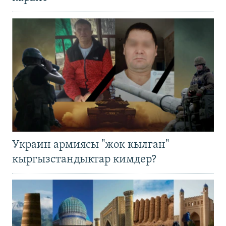
Украин армиясы "жок кылган"
кыргызстандыктар кимдер?