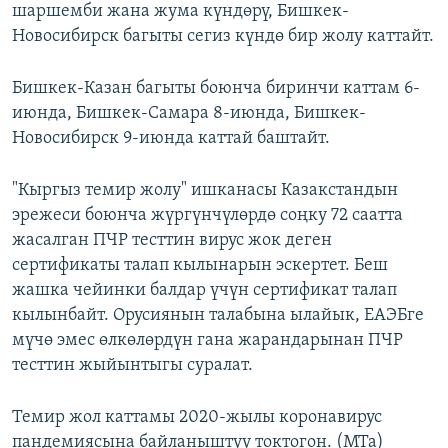
шаршемби жана жума күндөрү, Бишкек-
Новосибирск багыты сегиз күндө бир жолу каттайт.
Бишкек-Казан багыты боюнча биринчи каттам 6-
июнда, Бишкек-Самара 8-июнда, Бишкек-
Новосибирск 9-июнда каттай баштайт.
"Кыргыз темир жолу" ишканасы Казакстандын
эрежеси боюнча жүргүнчүлөрдө соңку 72 саатта
жасалган ПЧР тесттин вирус жок деген
сертификаты талап кылынарын эскертет. Беш
жашка чейинки балдар үчүн сертификат талап
кылынбайт. Орусиянын талабына ылайык, ЕАЭБге
мүчө эмес өлкөлөрдүн гана жарандарынан ПЧР
тесттин жыйынтыгы суралат.
Темир жол каттамы 2020-жылы коронавирус
пандемиясына байланыштуу токтогон. (МТа)