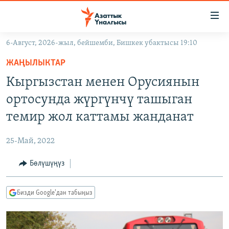
Линктер
Мазмунга
өтүңүз
6-Август, 2026-жыл, бейшемби, Бишкек убактысы 19:10
Навигацияга
ЖАҢЫЛЫКТАР
өтүңүз
ЖАҢЫЛЫКТАР
КЫРГЫЗСТАН
Издөөгө
Кыргызстан менен Орусиянын
салыңыз
ДҮЙНӨ
КЫРГЫЗСТАН
ортосунда жүргүнчү ташыган
УКРАИНА
САЯСАТ
ДҮЙНӨ
темир жол каттамы жанданат
АТАЙЫН ИЛИКТӨӨ
ЭКОНОМИКА
БОРБОР АЗИЯ
25-Май, 2022
ТВ ПРОГРАММАЛАР
МАДАНИЯТ
Бөлүшүңүз
ПОДКАСТ
БҮГҮН АЗАТТЫКТА
ӨЗГӨЧӨ ПИКИР
ЭКСПЕРТТЕР ТАЛДАЙТ
Бизди Google'дан табыңыз
БИЗ ЖАНА ДҮЙНӨ
Русский
ДАНИСТЕ