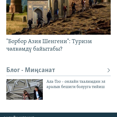
"Борбор Азия Шенгени": Туризм
чөлкөмдү байытабы?
Блог - Миңсанат
Ала-Тоо – онлайн таалимдин эл
аралык бешиги болууга тийиш