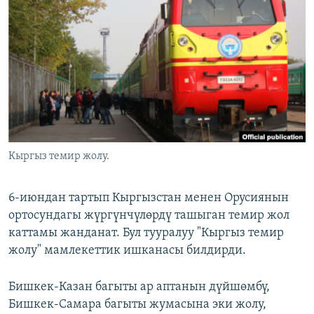
ОНЛАЙН ШЕРИНЕ
ЭЖЕ-СИҢДИЛЕР
АЗАТТЫК+
ЫҢГАЙСЫЗ СУРООЛОР
ЭЕ/АРнун бардык сайттары
Кыргыз темир жолу.
6-июндан тартып Кыргызстан менен Орусиянын
ортосундагы жүргүнчүлөрдү ташыган темир жол
каттамы жанданат. Бул тууралуу "Кыргыз темир
жолу" мамлекеттик ишканасы билдирди.
Бишкек-Казан багыты ар аптанын дүйшөмбү,
Бишкек-Самара багыты жумасына эки жолу,