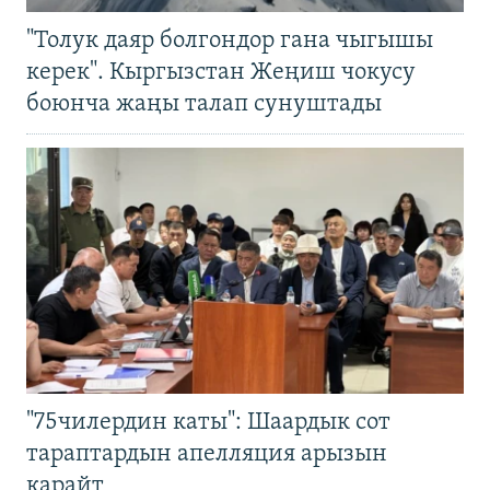
"Толук даяр болгондор гана чыгышы
керек". Кыргызстан Жеңиш чокусу
боюнча жаңы талап сунуштады
"75чилердин каты": Шаардык сот
тараптардын апелляция арызын
карайт