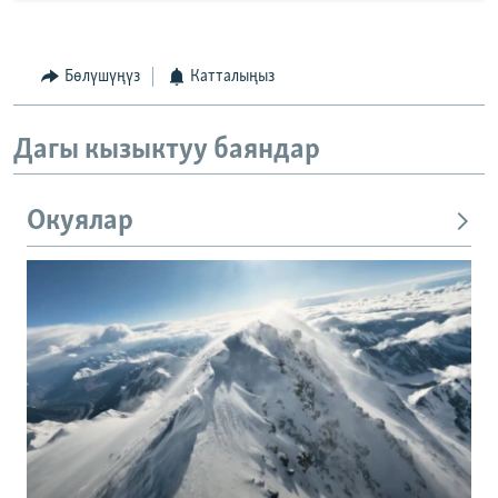
Бөлүшүңүз
Катталыңыз
Дагы кызыктуу баяндар
Окуялар