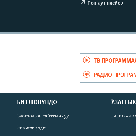
ЭЖЕ-СИҢДИЛЕР
Поп-аут плейер
АЗАТТЫК+
ЫҢГАЙСЫЗ СУРООЛОР
ТВ ПРОГРАММА
РАДИО ПРОГРА
БИЗ ЖӨНҮНДӨ
"АЗАТТЫ
Блоктолгон сайтты ачуу
Тилим - ди
Биз жөнүндө