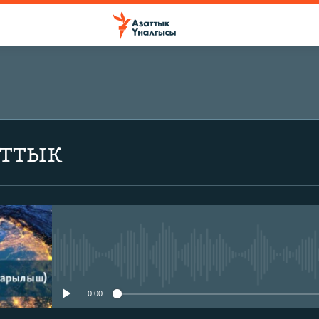
аттык
No media source currently avail
0:00