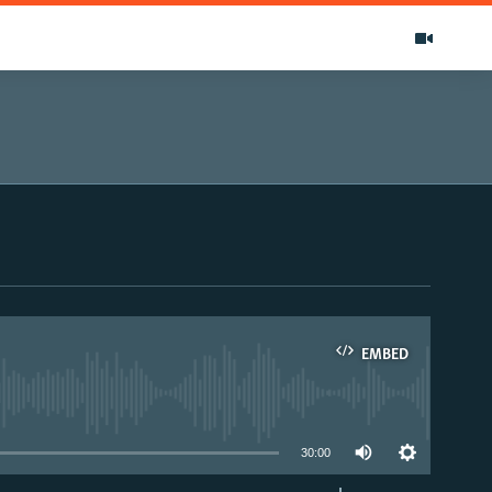
EMBED
able
30:00