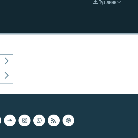
Түз линк
EMBED