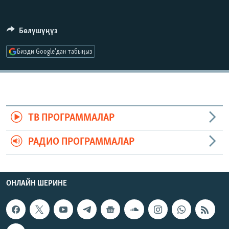
ОНЛАЙН ШЕРИНЕ
ЭЖЕ-СИҢДИЛЕР
АЗАТТЫК+
Бөлүшүңүз
ЫҢГАЙСЫЗ СУРООЛОР
Бизди Google'дан табыңыз
ЭЕ/АРнун бардык сайттары
ТВ ПРОГРАММАЛАР
РАДИО ПРОГРАММАЛАР
ОНЛАЙН ШЕРИНЕ