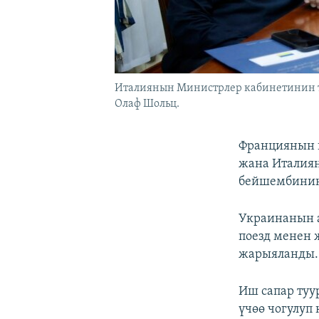
Италиянын Министрлер кабинетинин 
Олаф Шольц.
Франциянын 
жана Италия
бейшембинин
Украинанын а
поезд менен ж
жарыяланды.
Иш сапар туу
үчөө чогулуп