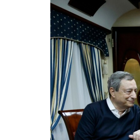
ЭЖЕ-СИҢДИЛЕР
АЗАТТЫК+
ЫҢГАЙСЫЗ СУРООЛОР