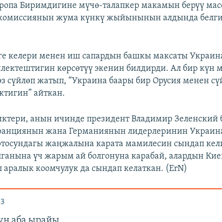
ропа Биримдигине мүчө-талапкер макамын берүү мас
окомиссиянын жума күнкү жыйынынын алдында белги
ге келери менен иш сапардын башкы максаты Украин
лектештигин көрсөтүү экенин билдирди. Ал бир күн 
з сүйлөп жатып, “Украина баары бир Орусия менен с
тигин” айткан.
ктери, анын ичинде президент Владимир Зеленский 
Франциянын жана Германиянын лидерлеринин Украин
ртосундагы жаңжалына карата мамилесин сындап ке
ганына үч жарым ай болгонуна карабай, алардын Кие
л аралык коомчулук да сындап келаткан. (ErN)
З
ун аба ырайы