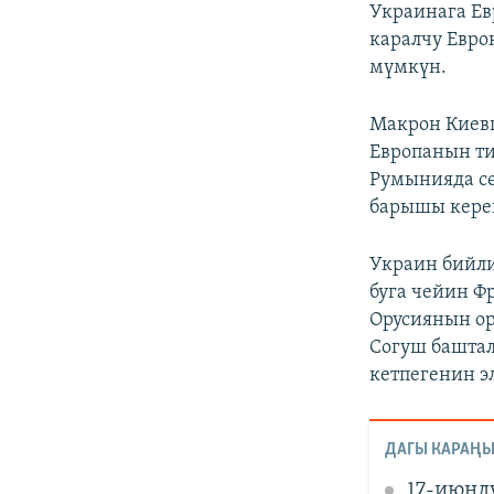
Украинага Ев
каралчу Евр
мүмкүн.
Макрон Киев
Европанын ти
Румынияда сө
барышы керек
Украин бийли
буга чейин 
Орусиянын о
Согуш баштал
кетпегенин э
ДАГЫ КАРАҢЫ
17-июнд