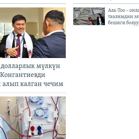
Ала-Тоо – онл
таалимдин эл
бешиги болуу
н долларлык мүлкүн
. Конгантиевди
н алып калган чечим