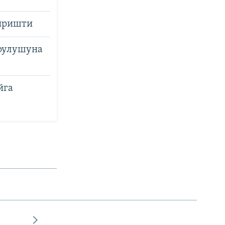
киришти
урулушуна
йга