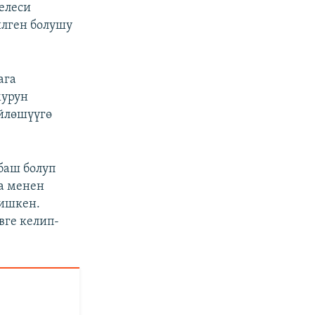
елеси
лген болушу
ага
мурун
үйлөшүүгө
баш болуп
а менен
лишкен.
вге келип-