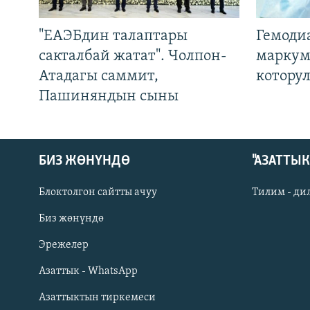
"ЕАЭБдин талаптары
Гемоди
сакталбай жатат". Чолпон-
маркум
Атадагы саммит,
котору
Пашиняндын сыны
БИЗ ЖӨНҮНДӨ
"АЗАТТЫ
Блоктолгон сайтты ачуу
Тилим - ди
Биз жөнүндө
Русский
Эрежелер
Азаттык - WhatsApp
ОНЛАЙН ШЕРИНЕ
Азаттыктын тиркемеси