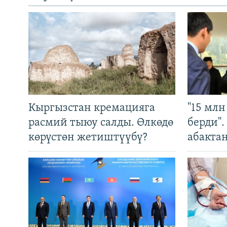
Кыргызстан кремацияга
"15 мл
расмий тыюу салды. Өлкөдө
берди"
көрүстөн жетиштүүбү?
абакта