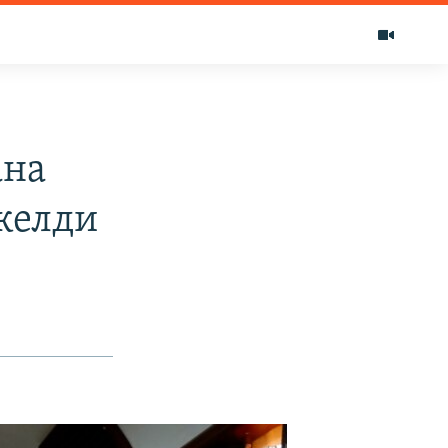
ана
келди