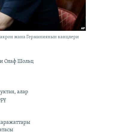
Макрон жана Германиянын канцлери
и Олаф Шольц
уктан, алар
өрү
каражаттары
атасы