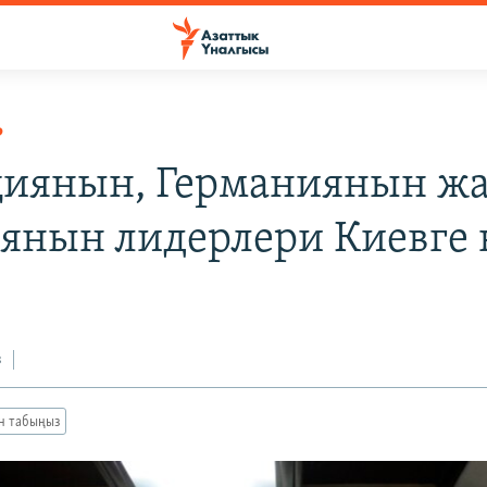
Р
иянын, Германиянын ж
янын лидерлери Киевге 
з
ан табыңыз