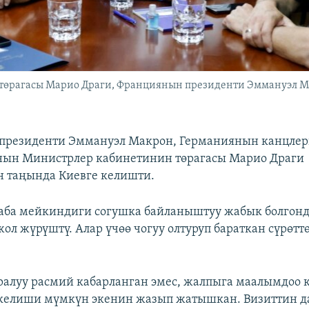
төрагасы Марио Драги, Франциянын президенти Эммануэл 
президенти Эммануэл Макрон, Германиянын канцлер
нын Министрлер кабинетинин төрагасы Марио Драги
 таңында Киевге келишти.
ба мейкиндиги согушка байланыштуу жабык болгонд
ол жүрүштү. Алар үчөө чогуу олтуруп бараткан сүрөтт
ралуу расмий кабарланган эмес, жалпыга маалымдоо 
 келиши мүмкүн экенин жазып жатышкан. Визиттин д