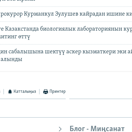
рокурор Курманкул Зулушев кайрадан ишине 
е Казакстанда биологиялык лабораториянын к
итинг өттү
ин сабалышына шектүү аскер кызматкери эки а
 алынды
з
Катталыңыз
Принтер
Блог - Миңсанат