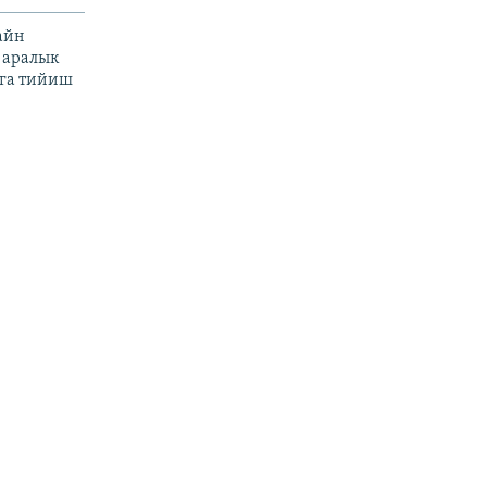
айн
 аралык
га тийиш