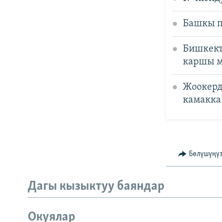
Башкы п
Бишкект
каршы м
Жоокерд
камакка
Бөлүшүңү
Дагы кызыктуу баяндар
Окуялар