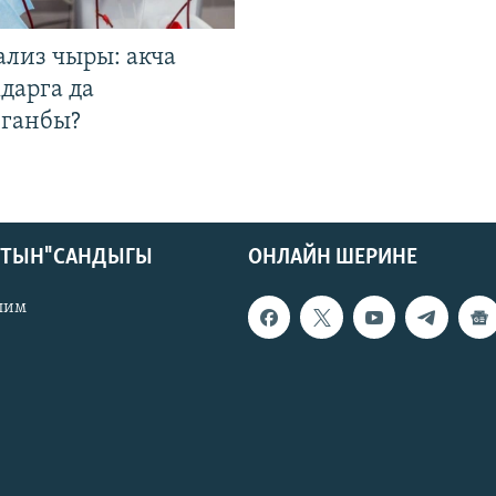
ализ чыры: акча
дарга да
лганбы?
КТЫН" САНДЫГЫ
ОНЛАЙН ШЕРИНЕ
лим