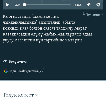
ОНЛАЙН ШЕРИНЕ
ЭЖЕ-СИҢДИЛЕР
0:00
51:25
АЗАТТЫК+
Түз линк
Кыргызстанда "мамлекеттик
ЫҢГАЙСЫЗ СУРООЛОР
чыккынчылыкка" айыпталып, абакта
кезинде каза болгон саясат талдоочу Марат
Казакпаевдин өлүмү жабык жайлардагы адам
ЭЕ/АРнун бардык сайттары
укугу маселесин күн тартибине чыгарды.
Бөлүшүңүз
Бизди Google'дан табыңыз
Толук көрсөт