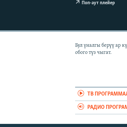
ЭЖЕ-СИҢДИЛЕР
Поп-аут плейер
АЗАТТЫК+
ЫҢГАЙСЫЗ СУРООЛОР
Бул үналгы берүү ар 
обого түз чыгат.
ТВ ПРОГРАММА
РАДИО ПРОГРА