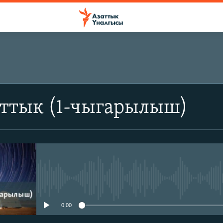
аттык (1-чыгарылыш)
No media source currently avail
0:00