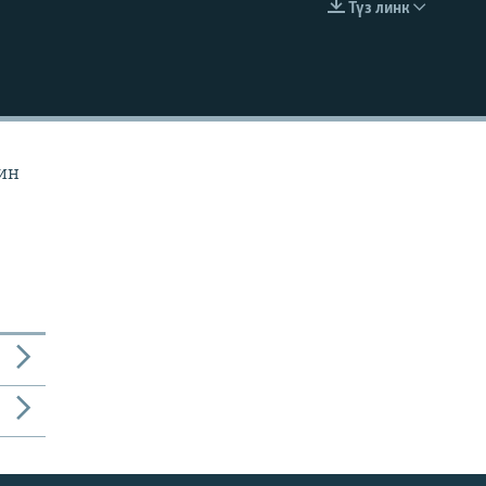
Түз линк
EMBED
йин