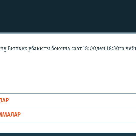
күнү Бишкек убакыты боюнча саат 18:00ден 18:30га че
ЛАР
ММАЛАР