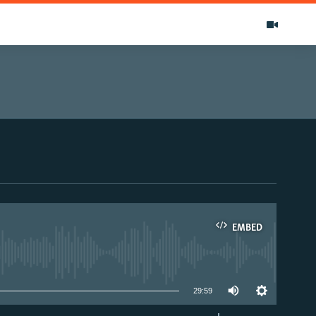
EMBED
able
29:59