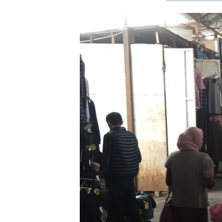
ЭЖЕ-СИҢДИЛЕР
АЗАТТЫК+
ЫҢГАЙСЫЗ СУРООЛОР