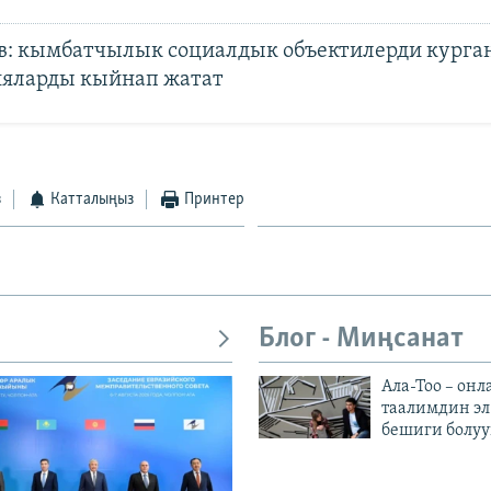
в: кымбатчылык социалдык объектилерди курга
яларды кыйнап жатат
з
Катталыңыз
Принтер
Блог - Миңсанат
Ала-Тоо – онл
таалимдин эл
бешиги болуу