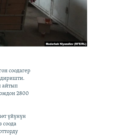
гон соодагер
лдиришти.
н айтып
сомдон 2800
мөт үйүнүн
 соода
отторду