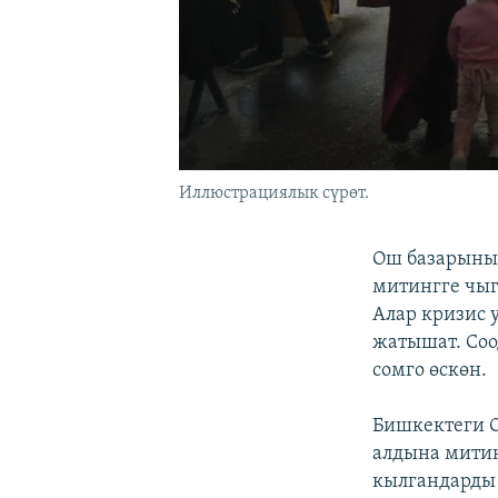
Иллюстрациялык сүрөт.
Ош базарынын
митингге чы
Алар кризис 
жатышат. Соо
сомго өскөн.
Бишкектеги О
алдына митин
кылгандарды 