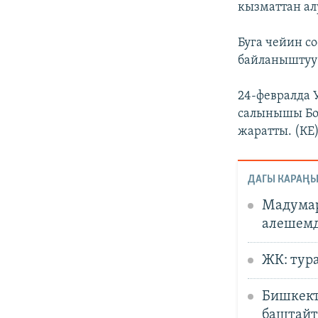
кызматтан ал
Буга чейин с
байланыштуу 
24-февралда 
салынышы Бор
жаратты. (КЕ
ДАГЫ КАРАҢЫ
Мадумар
алешемд
ЖК: тур
Бишкект
баштайт