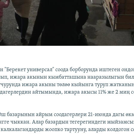
 "Берекет универсал" соода борборунда иштеген ондо
гып, ижара акынын кымбатташына нааразылыгын би
учурунда ижара акыны төлөө кыйынга туруп жатканы
дагерлердин айтымында, ижара акысы 11% же 2 миң 
ш базарынын айрым соодагерлери 21-июнда дагы өк
гге чыккан. Алар базардын тегерегиндеги мыйзамсыз
калкалагандарды жоопко тартууну, аларды колдогон с