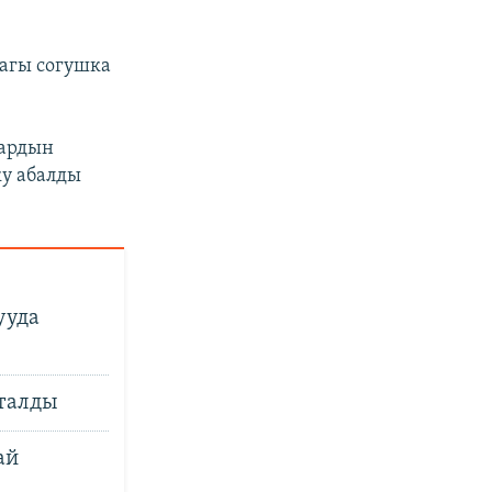
агы согушка
лардын
ку абалды
ууда
талды
ай