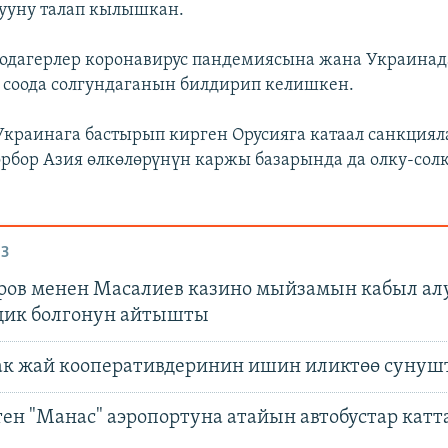
ууну талап кылышкан.
оодагерлер коронавирус пандемиясына жана Украинад
соода солгундаганын билдирип келишкен.
Украинага бастырып кирген Орусияга катаал санкция
бор Азия өлкөлөрүнүн каржы базарында да олку-сол
)
З
ов менен Масалиев казино мыйзамын кабыл ал
ик болгонун айтышты
ак жай кооперативдеринин ишин иликтөө сунуш
ен "Манас" аэропортуна атайын автобустар катт