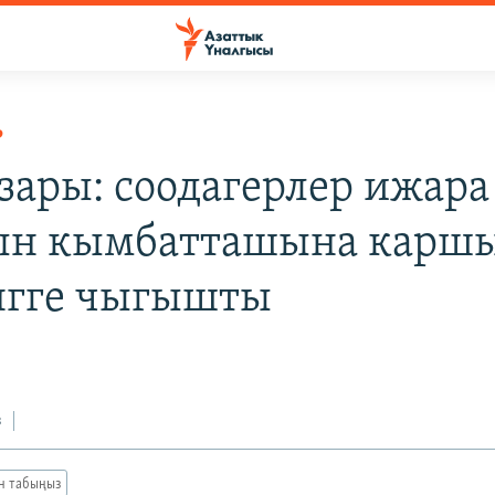
Р
зары: соодагерлер ижара
ын кымбатташына карш
гге чыгышты
з
ан табыңыз