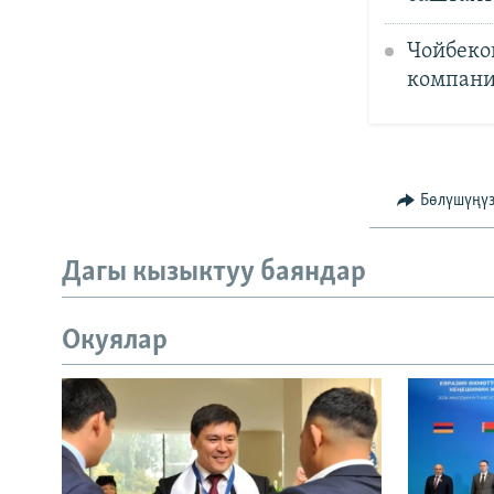
Чойбеко
компани
Бөлүшүңү
Дагы кызыктуу баяндар
Окуялар