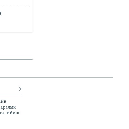
н
айн
 аралык
га тийиш