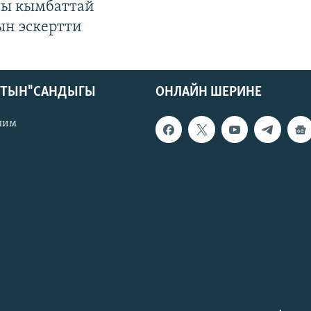
гы кымбаттай
ын эскертти
КТЫН" САНДЫГЫ
ОНЛАЙН ШЕРИНЕ
лим