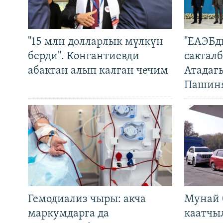
"15 млн долларлык мүлкүн
"ЕАЭБд
берди". Конгантиевди
сакталб
абактан алып калган чечим
Атадаг
Пашин
Гемодиализ чыры: акча
Мунай 
маркумдарга да
каатчы