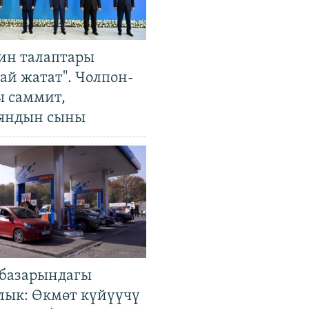
ин талаптары
ай жатат". Чолпон-
ы саммит,
яндын сыны
базарындагы
лык: Өкмөт күйүүчү