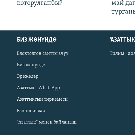
которулганбы?
май да
турган
БИЗ ЖӨНҮНДӨ
"АЗАТТЫ
Блоктолгон сайтты ачуу
Тилим - ди
Биз жөнүндө
Русский
Эрежелер
Азаттык - WhatsApp
ОНЛАЙН ШЕРИНЕ
Азаттыктын тиркемеси
Вакансиялар
"Азаттык" менен байланыш
ЭЕ/АРнун бардык сайттары