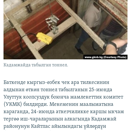
ОНЛАЙН ШЕРИНЕ
ЭЖЕ-СИҢДИЛЕР
АЗАТТЫК+
ЫҢГАЙСЫЗ СУРООЛОР
ЭЕ/АРнун бардык сайттары
Кадамжайда табылган тоннел.
Баткенде кыргыз-өзбек чек ара тилкесинин
алдынан өткөн тоннел табылганын 25-июнда
Улуттук коопсуздук боюнча мамлекеттик комитет
(УКМК) билдирди. Мекеменин маалыматына
караганда, 24-июнда аткезчиликке каршы ыкчам
тергөө иш-чараларынын алкагында Кадамжай
районунун Кайтпас айылындагы үйлөрдүн