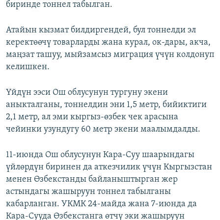
биринде тоннел табылган.
Атайын кызмат билдиргендей, бул тоннелди эл
керектөөчү товарларды жана курал, ок-дары, акча,
маңзат ташуу, мыйзамсыз миграция үчүн колдонуп
келишкен.
Үйдүн ээси Ош облусунун тургуну экени
аныкталганы, тоннелдин эни 1,5 метр, бийиктиги
2,1 метр, ал эми кыргыз-өзбек чек арасына
чейинки узундугу 60 метр экени маалымдалды.
11-июнда Ош облусунун Кара-Суу шаарындагы
үйлөрдүн биринен да аткезчилик үчүн Кыргызстан
менен Өзбекстанды байланыштырган жер
астындагы жашыруун тоннел табылганы
кабарланган. УКМК 24-майда жана 7-июнда да
Кара-Сууда Өзбекстанга өтчү эки жашыруун