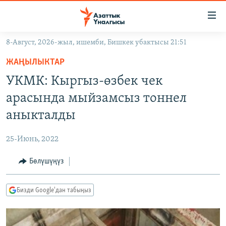
Линктер
Мазмунга
өтүңүз
8-Август, 2026-жыл, ишемби, Бишкек убактысы 21:51
Навигацияга
ЖАҢЫЛЫКТАР
өтүңүз
ЖАҢЫЛЫКТАР
КЫРГЫЗСТАН
Издөөгө
УКМК: Кыргыз-өзбек чек
салыңыз
ДҮЙНӨ
КЫРГЫЗСТАН
арасында мыйзамсыз тоннел
УКРАИНА
САЯСАТ
ДҮЙНӨ
аныкталды
АТАЙЫН ИЛИКТӨӨ
ЭКОНОМИКА
БОРБОР АЗИЯ
25-Июнь, 2022
ТВ ПРОГРАММАЛАР
МАДАНИЯТ
Бөлүшүңүз
ПОДКАСТ
БҮГҮН АЗАТТЫКТА
ӨЗГӨЧӨ ПИКИР
ЭКСПЕРТТЕР ТАЛДАЙТ
Бизди Google'дан табыңыз
БИЗ ЖАНА ДҮЙНӨ
Русский
ДАНИСТЕ