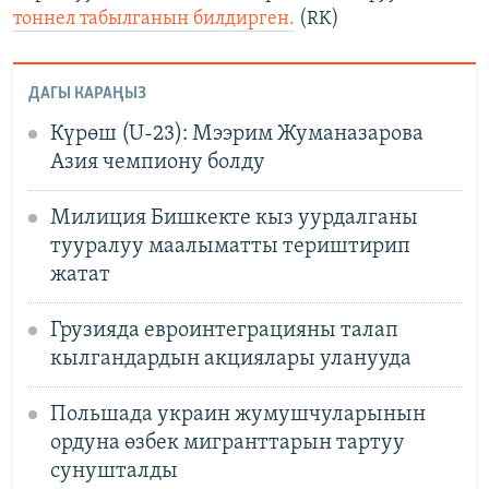
тоннел табылганын билдирген.
(RK)
ДАГЫ КАРАҢЫЗ
Күрөш (U-23): Мээрим Жуманазарова
Азия чемпиону болду
Милиция Бишкекте кыз уурдалганы
тууралуу маалыматты териштирип
жатат
Грузияда евроинтеграцияны талап
кылгандардын акциялары уланууда
Польшада украин жумушчуларынын
ордуна өзбек мигранттарын тартуу
сунушталды