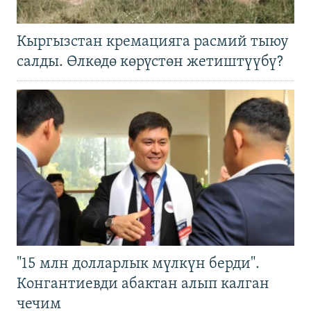
Кыргызстан кремацияга расмий тыюу
салды. Өлкөдө көрүстөн жетиштүүбү?
"15 млн долларлык мүлкүн берди".
Конгантиевди абактан алып калган
чечим