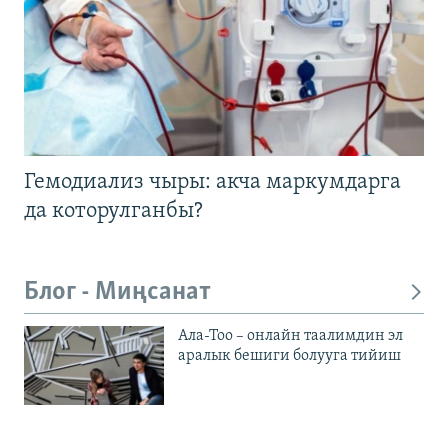
Гемодиализ чыры: акча маркумдарга
да которулганбы?
Блог - Миңсанат
Ала-Тоо – онлайн таалимдин эл
аралык бешиги болууга тийиш