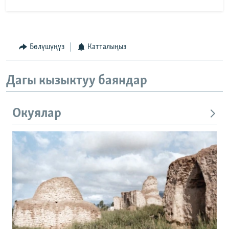
Бөлүшүңүз
Катталыңыз
Дагы кызыктуу баяндар
Окуялар