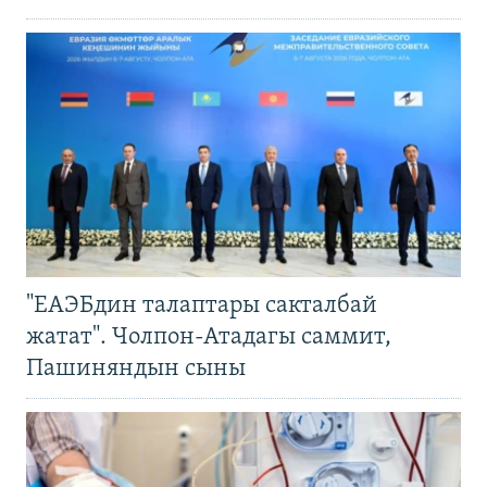
"ЕАЭБдин талаптары сакталбай
жатат". Чолпон-Атадагы саммит,
Пашиняндын сыны