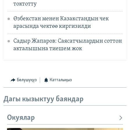
токтотту
Өзбекстан менен Казакстандын чек
арасында чектөө киргизилди
Садыр Жапаров: Саясатчылардын соттон
акталышына тиешем жок
Бөлүшүңүз
Катталыңыз
Дагы кызыктуу баяндар
Окуялар