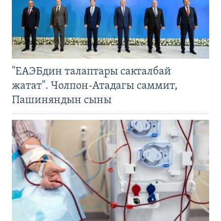
"ЕАЭБдин талаптары сакталбай
жатат". Чолпон-Атадагы саммит,
Пашиняндын сыны