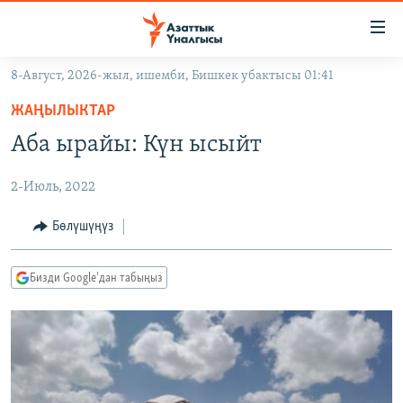
Линктер
Мазмунга
өтүңүз
8-Август, 2026-жыл, ишемби, Бишкек убактысы 01:41
Навигацияга
ЖАҢЫЛЫКТАР
өтүңүз
ЖАҢЫЛЫКТАР
КЫРГЫЗСТАН
Издөөгө
Аба ырайы: Күн ысыйт
салыңыз
ДҮЙНӨ
КЫРГЫЗСТАН
2-Июль, 2022
УКРАИНА
САЯСАТ
ДҮЙНӨ
АТАЙЫН ИЛИКТӨӨ
ЭКОНОМИКА
БОРБОР АЗИЯ
Бөлүшүңүз
ТВ ПРОГРАММАЛАР
МАДАНИЯТ
Бизди Google'дан табыңыз
ПОДКАСТ
БҮГҮН АЗАТТЫКТА
ӨЗГӨЧӨ ПИКИР
ЭКСПЕРТТЕР ТАЛДАЙТ
БИЗ ЖАНА ДҮЙНӨ
Русский
ДАНИСТЕ