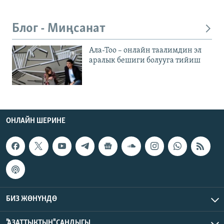
Блог - Миңсанат
Ала-Тоо – онлайн таалимдин эл
аралык бешиги болууга тийиш
ОНЛАЙН ШЕРИНЕ
БИЗ ЖӨНҮНДӨ
"АЗАТТЫКТЫН" САНДЫГЫ