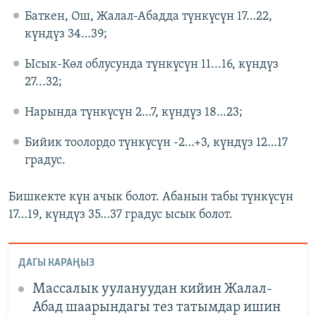
Баткен, Ош, Жалал-Абадда түнкүсүн 17…22,
күндүз 34…39;
Ысык-Көл облусунда түнкүсүн 11...16, күндүз
27...32;
Нарында түнкүсүн 2…7, күндүз 18…23;
Бийик тоолордо түнкүсүн -2…+3, күндүз 12…17
градус.
Бишкекте күн ачык болот. Абанын табы түнкүсүн
17…19, күндүз 35…37 градус ысык болот.
ДАГЫ КАРАҢЫЗ
Массалык уулануудан кийин Жалал-
Абад шаарындагы тез татымдар ишин