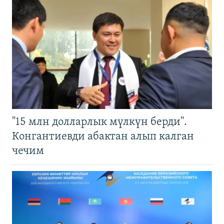
"15 млн долларлык мүлкүн берди".
Конгантиевди абактан алып калган
чечим