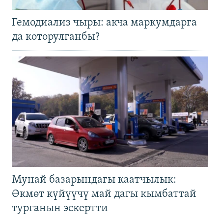
Гемодиализ чыры: акча маркумдарга
да которулганбы?
Мунай базарындагы каатчылык:
Өкмөт күйүүчү май дагы кымбаттай
турганын эскертти