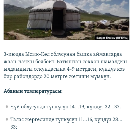
ОНЛАЙН ШЕРИНЕ
ЭЖЕ-СИҢДИЛЕР
АЗАТТЫК+
ЫҢГАЙСЫЗ СУРООЛОР
ЭЕ/АРнун бардык сайттары
3-июлда Ысык-Көл облусунан башка аймактарда
жаан-чачын болбойт. Батыштан соккон шамалдын
ылдамдыгы секундасына 4-9 метрден, күндүз кээ
бир райондордо 20 метрге жетиши мүмкүн.
Абанын температурасы:
Чүй облусунда түнкүсүн 14...19, күндүз 32…37;
Талас жергесинде түнкүсүн 11...16, күндүз 28…
33;