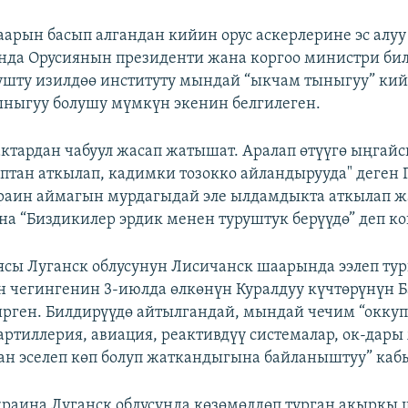
арын басып алгандан кийин орус аскерлерине эс алуу
нда Орусиянын президенти жана коргоо министри би
шту изилдөө институту мындай “ыкчам тыныгуу” кий
ныгуу болушу мүмкүн экенин белгилеген.
актардан чабуул жасап жатышат. Аралап өтүүгө ыңгай
аптан аткылап, кадимки тозокко айландырууда" деген 
краин аймагын мурдагыдай эле ылдамдыкта аткылап
на “Биздикилер эрдик менен туруштук берүүдө” деп к
сы Луганск облусунун Лисичанск шаарында ээлеп тур
 чегингенин 3-июлда өлкөнүн Куралдуу күчтөрүнүн
рген. Билдирүүдө айтылгандай, мындай чечим “окку
артиллерия, авиация, реактивдүү системалар, ок-дары
н эселеп көп болуп жаткандыгына байланыштуу” каб
раина Луганск облусунда көзөмөлдөп турган акыркы 