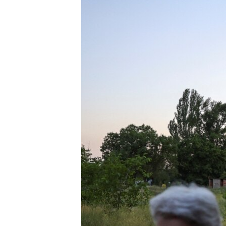
ЭЖЕ-СИҢДИЛЕР
АЗАТТЫК+
ЫҢГАЙСЫЗ СУРООЛОР