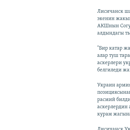
Лисичанск ша
экенин жакы
АКШнын Согу
алдындагы ты
"Бир катар ж
алар туш тар
аскерлери у
белгиледи жа
Украин армия
позициясынан
расмий билди
аскерлердин 
курам жагына
Лисичанск Ук