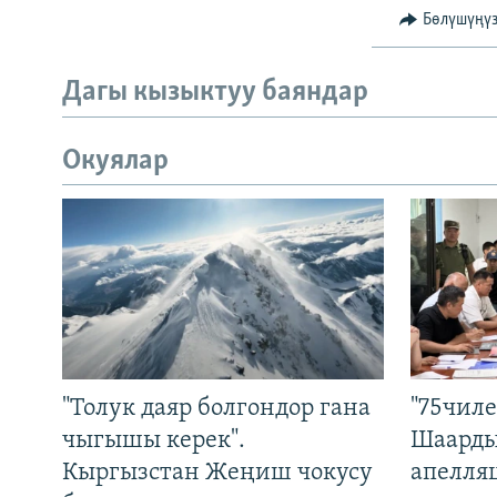
Бөлүшүңү
Дагы кызыктуу баяндар
Окуялар
"Толук даяр болгондор гана
"75чиле
чыгышы керек".
Шаарды
Кыргызстан Жеңиш чокусу
апелля