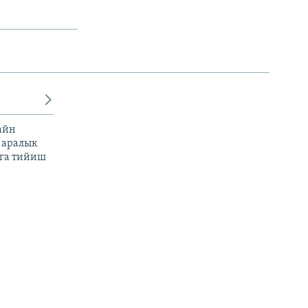
айн
 аралык
га тийиш