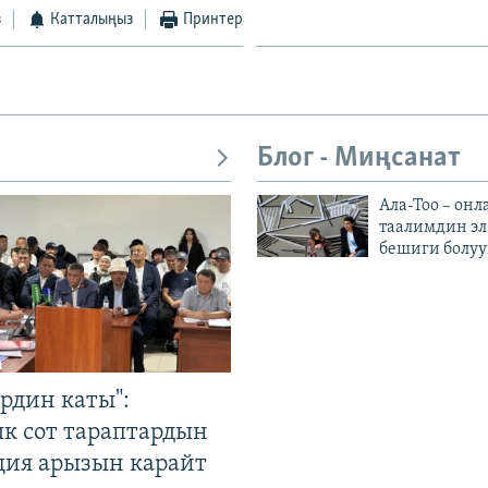
з
Катталыңыз
Принтер
Блог - Миңсанат
Ала-Тоо – онл
таалимдин эл
бешиги болуу
рдин каты":
к сот тараптардын
ция арызын карайт