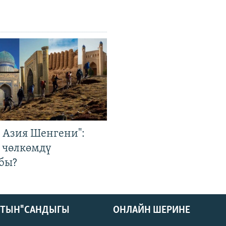
р Азия Шенгени":
 чөлкөмдү
бы?
КТЫН" САНДЫГЫ
ОНЛАЙН ШЕРИНЕ