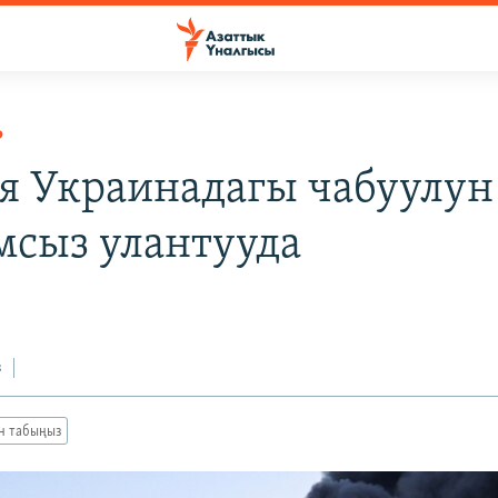
Р
я Украинадагы чабуулун
сыз улантууда
з
ан табыңыз