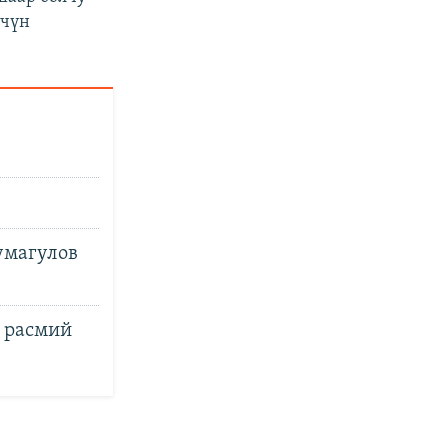
үчүн
умагулов
 расмий