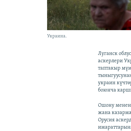
Украина.
Луганск облу
аскерлери Ук
таптакыр мү
тыныгуусунан
украин күчтө
боюнча каршы
Ошону менен 
жана казарм
Орусия аскер
имараттарына