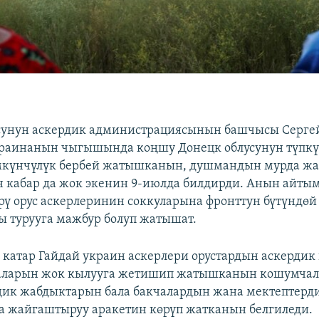
сунун аскердик администрациясынын башчысы Сергей
раинанын чыгышында коңшу Донецк облусунун түпкү
мкүнчүлүк бербей жатышканын, душмандын мурда ж
 кабар да жок экенин 9-июлда билдирди. Анын айты
рү орус аскерлеринин соккуларына фронттун бүтүндөй
 турууга мажбур болуп жатышат.
катар Гайдай украин аскерлери орустардын аскерди
аларын жок кылууга жетишип жатышканын кошумчала
дик жабдыктарын бала бакчалардын жана мектептерд
 жайгаштыруу аракетин көрүп жатканын белгиледи.