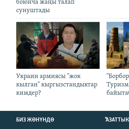
боюнча жаңы талап
сунуштады
Украин армиясы "жок
"Борбо
кылган" кыргызстандыктар
Туризм
кимдер?
байыта
БИЗ ЖӨНҮНДӨ
"АЗАТТЫ