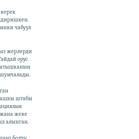
 керек
лдиришкен.
инки чабуул
сыз жерлерди
Гайдай орус
 жатышканын
ошумчалады.
ган
 Башкы штабы
пациялык
 жана жеке
ыл алынган.
шаар болчу