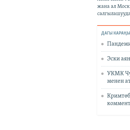
жана ал Моск
салгылашууда
ДАГЫ КАРАҢЫ
Пандеми
Эски ая
УКМК Чү
менен а
Кримтөб
коммент