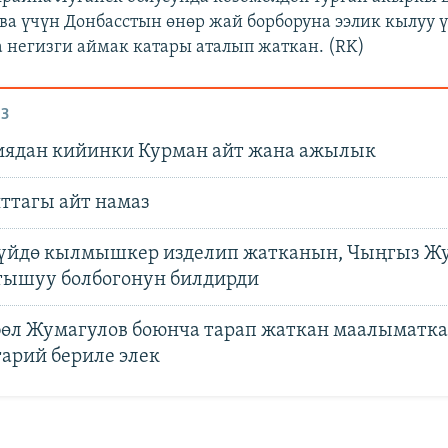
ва үчүн Донбасстын өнөр жай борборуна ээлик кылуу 
 негизги аймак катары аталып жаткан. (RK)
З
ядан кийинки Курман айт жана ажылык
нттагы айт намаз
йдө кылмышкер изделип жатканын, Чыңгыз Ж
тышуу болбогонун билдирди
өл Жумагулов боюнча тарап жаткан маалыматка
арий бериле элек