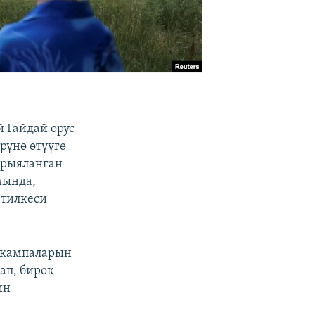
 Гайдай орус
рүнө өтүүгө
арыяланган
мында,
 тилкеси
к кампаларын
п, бирок
ин