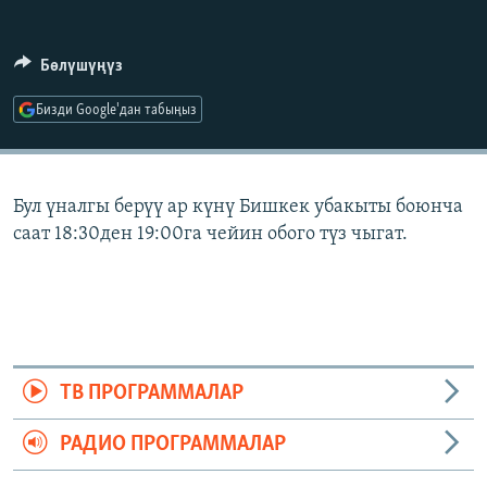
ОНЛАЙН ШЕРИНЕ
ЭЖЕ-СИҢДИЛЕР
АЗАТТЫК+
Бөлүшүңүз
ЫҢГАЙСЫЗ СУРООЛОР
Бизди Google'дан табыңыз
ЭЕ/АРнун бардык сайттары
Бул үналгы берүү ар күнү Бишкек убакыты боюнча
саат 18:30ден 19:00га чейин обого түз чыгат.
ТВ ПРОГРАММАЛАР
РАДИО ПРОГРАММАЛАР