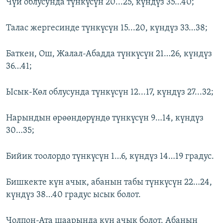
Чүй облусунда түнкүсүн 20...25, күндүз 35…40;
Талас жергесинде түнкүсүн 15...20, күндүз 33…38;
Баткен, Ош, Жалал-Абадда түнкүсүн 21…26, күндүз
36…41;
Ысык-Көл облусунда түнкүсүн 12...17, күндүз 27...32;
Нарындын өрөөндөрүндө түнкүсүн 9…14, күндүз
30…35;
Бийик тоолордо түнкүсүн 1…6, күндүз 14…19 градус.
Бишкекте күн ачык, абанын табы түнкүсүн 22…24,
күндүз 38…40 градус ысык болот.
Чолпон-Ата шаарында күн ачык болот. Абанын