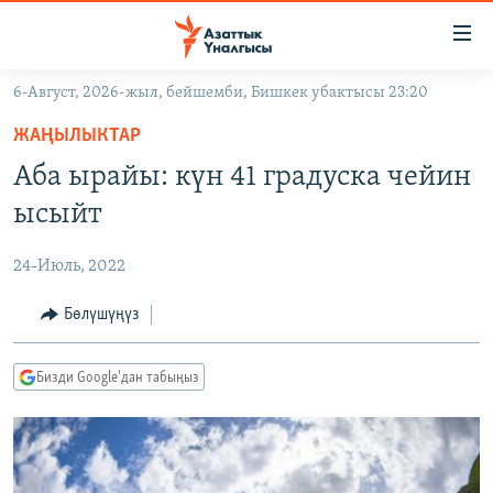
Линктер
Мазмунга
өтүңүз
6-Август, 2026-жыл, бейшемби, Бишкек убактысы 23:20
Навигацияга
ЖАҢЫЛЫКТАР
өтүңүз
ЖАҢЫЛЫКТАР
КЫРГЫЗСТАН
Издөөгө
Аба ырайы: күн 41 градуска чейин
салыңыз
ДҮЙНӨ
КЫРГЫЗСТАН
ысыйт
УКРАИНА
САЯСАТ
ДҮЙНӨ
24-Июль, 2022
АТАЙЫН ИЛИКТӨӨ
ЭКОНОМИКА
БОРБОР АЗИЯ
ТВ ПРОГРАММАЛАР
Бөлүшүңүз
МАДАНИЯТ
ПОДКАСТ
БҮГҮН АЗАТТЫКТА
Бизди Google'дан табыңыз
ӨЗГӨЧӨ ПИКИР
ЭКСПЕРТТЕР ТАЛДАЙТ
БИЗ ЖАНА ДҮЙНӨ
Русский
ДАНИСТЕ