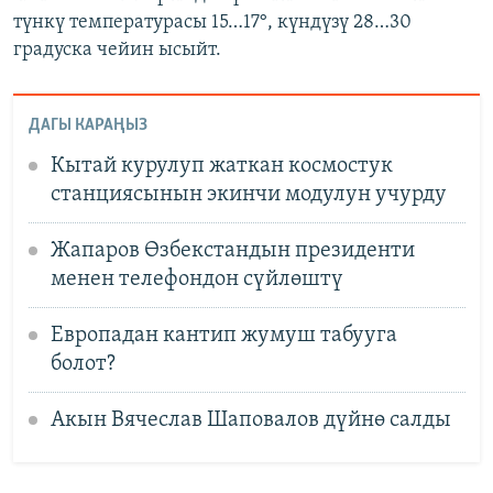
түнкү температурасы 15…17°, күндүзү 28…30
градуска чейин ысыйт.
ДАГЫ КАРАҢЫЗ
Кытай курулуп жаткан космостук
станциясынын экинчи модулун учурду
Жапаров Өзбекстандын президенти
менен телефондон сүйлөштү
Европадан кантип жумуш табууга
болот?
Акын Вячеслав Шаповалов дүйнө салды