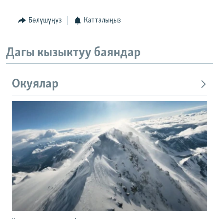
Бөлүшүңүз
Катталыңыз
Дагы кызыктуу баяндар
Окуялар