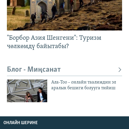
"Борбор Азия Шенгени": Туризм
чөлкөмдү байытабы?
Блог - Миңсанат
Ала-Тоо – онлайн таалимдин эл
аралык бешиги болууга тийиш
ОНЛАЙН ШЕРИНЕ