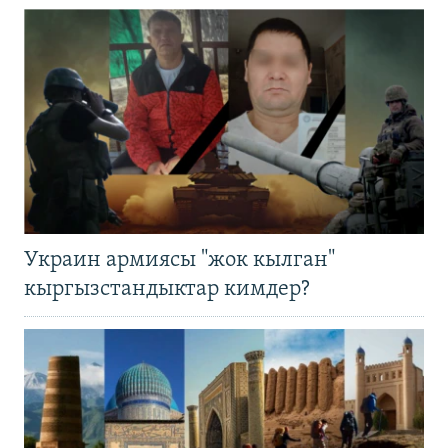
Украин армиясы "жок кылган"
кыргызстандыктар кимдер?