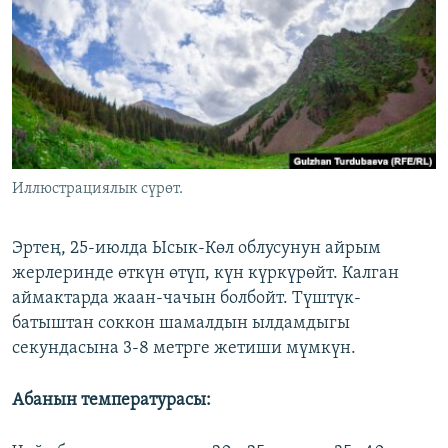
ОНЛАЙН ШЕРИНЕ
ЭЖЕ-СИҢДИЛЕР
АЗАТТЫК+
ЫҢГАЙСЫЗ СУРООЛОР
ЭЕ/АРнун бардык сайттары
Иллюстрациялык сүрөт.
Эртең, 25-июлда Ысык-Көл облусунун айрым
жерлеринде өткүн өтүп, күн күркүрөйт. Калган
аймактарда жаан-чачын болбойт. Түштүк-
батыштан соккон шамалдын ылдамдыгы
секундасына 3-8 метрге жетиши мүмкүн.
Абанын температурасы: