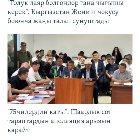
"Толук даяр болгондор гана чыгышы
керек". Кыргызстан Жеңиш чокусу
боюнча жаңы талап сунуштады
"75чилердин каты": Шаардык сот
тараптардын апелляция арызын
карайт