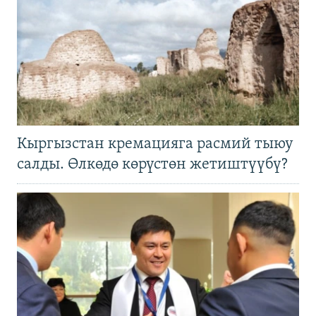
Кыргызстан кремацияга расмий тыюу
салды. Өлкөдө көрүстөн жетиштүүбү?