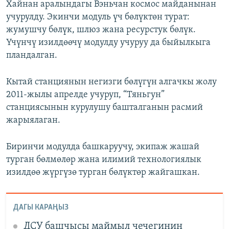
Хайнан аралындагы Вэньчан космос майданынан
учурулду. Экинчи модуль үч бөлүктөн турат:
жумушчу бөлүк, шлюз жана ресурстук бөлүк.
Үчүнчү изилдөөчү модулду учуруу да быйылкыга
пландалган.
Кытай станциянын негизги бөлүгүн алгачкы жолу
2011-жылы апрелде учуруп, “Тяньгун”
станциясынын курулушу башталганын расмий
жарыялаган.
Биринчи модулда башкаруучу, экипаж жашай
турган бөлмөлөр жана илимий технологиялык
изилдөө жүргүзө турган бөлүктөр жайгашкан.
ДАГЫ КАРАҢЫЗ
ДСУ башчысы маймыл чечегинин