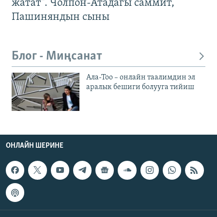
жатат". Чолпон-Атадагы саммит,
Пашиняндын сыны
Блог - Миңсанат
Ала-Тоо – онлайн таалимдин эл
аралык бешиги болууга тийиш
ОНЛАЙН ШЕРИНЕ