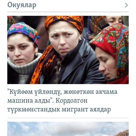
Окуялар
"Күйөөм үйлөндү, жөнөткөн акчама
машина алды". Кордолгон
түркмөнстандык мигрант аялдар