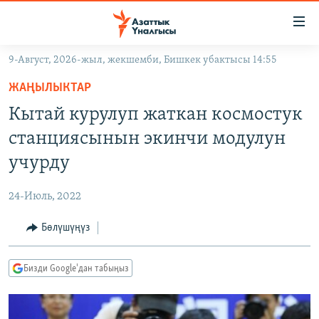
Линктер
Мазмунга
өтүңүз
9-Август, 2026-жыл, жекшемби, Бишкек убактысы 14:55
Навигацияга
ЖАҢЫЛЫКТАР
өтүңүз
ЖАҢЫЛЫКТАР
КЫРГЫЗСТАН
Издөөгө
Кытай курулуп жаткан космостук
салыңыз
ДҮЙНӨ
КЫРГЫЗСТАН
станциясынын экинчи модулун
УКРАИНА
САЯСАТ
ДҮЙНӨ
учурду
АТАЙЫН ИЛИКТӨӨ
ЭКОНОМИКА
БОРБОР АЗИЯ
24-Июль, 2022
ТВ ПРОГРАММАЛАР
МАДАНИЯТ
Бөлүшүңүз
ПОДКАСТ
БҮГҮН АЗАТТЫКТА
ӨЗГӨЧӨ ПИКИР
ЭКСПЕРТТЕР ТАЛДАЙТ
Бизди Google'дан табыңыз
БИЗ ЖАНА ДҮЙНӨ
Русский
ДАНИСТЕ