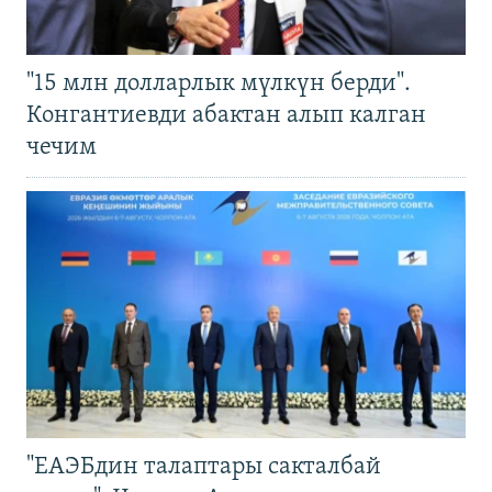
"15 млн долларлык мүлкүн берди".
Конгантиевди абактан алып калган
чечим
"ЕАЭБдин талаптары сакталбай