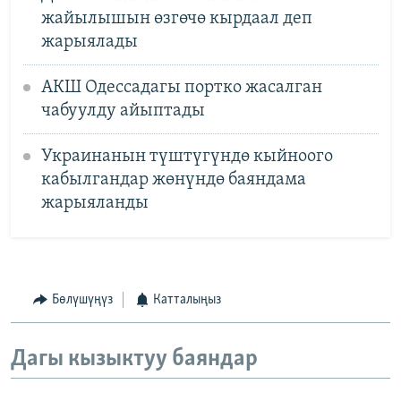
жайылышын өзгөчө кырдаал деп
жарыялады
АКШ Одессадагы портко жасалган
чабуулду айыптады
Украинанын түштүгүндө кыйноого
кабылгандар жөнүндө баяндама
жарыяланды
Бөлүшүңүз
Катталыңыз
Дагы кызыктуу баяндар