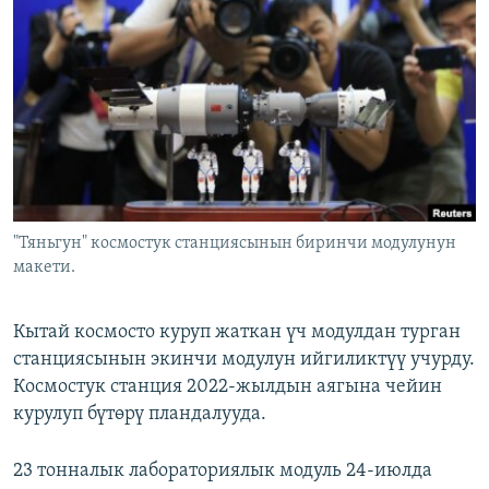
ОНЛАЙН ШЕРИНЕ
ЭЖЕ-СИҢДИЛЕР
АЗАТТЫК+
ЫҢГАЙСЫЗ СУРООЛОР
ЭЕ/АРнун бардык сайттары
"Тяньгун" космостук станциясынын биринчи модулунун
макети.
Кытай космосто куруп жаткан үч модулдан турган
станциясынын экинчи модулун ийгиликтүү учурду.
Космостук станция 2022-жылдын аягына чейин
курулуп бүтөрү пландалууда.
23 тонналык лабораториялык модуль 24-июлда