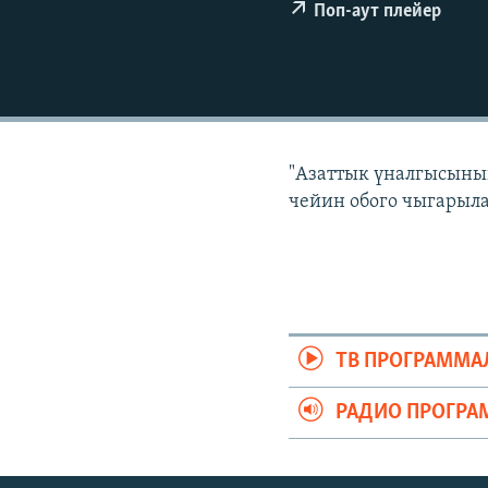
ЭЖЕ-СИҢДИЛЕР
Поп-аут плейер
АЗАТТЫК+
ЫҢГАЙСЫЗ СУРООЛОР
"Азаттык үналгысынын
чейин обого чыгарыла
ТВ ПРОГРАММА
РАДИО ПРОГРА