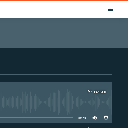
EMBED
able
59:59