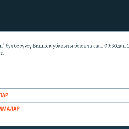
" бул берүүсү Бишкек убакыты боюнча саат 09:30дан 
т.
ЛАР
ММАЛАР