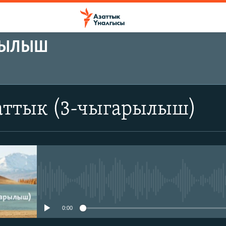
АРЫЛЫШ
аттык (3-чыгарылыш)
No media source currently avail
0:00