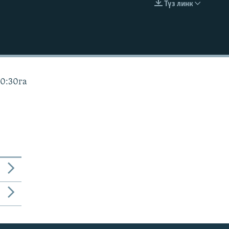
Түз линк
EMBED
10:30га