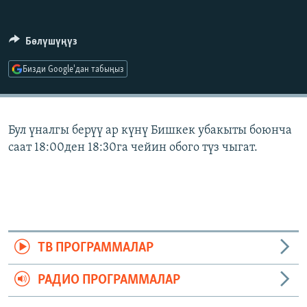
ОНЛАЙН ШЕРИНЕ
ЭЖЕ-СИҢДИЛЕР
АЗАТТЫК+
Бөлүшүңүз
ЫҢГАЙСЫЗ СУРООЛОР
Бизди Google'дан табыңыз
ЭЕ/АРнун бардык сайттары
Бул үналгы берүү ар күнү Бишкек убакыты боюнча
саат 18:00ден 18:30га чейин обого түз чыгат.
ТВ ПРОГРАММАЛАР
РАДИО ПРОГРАММАЛАР