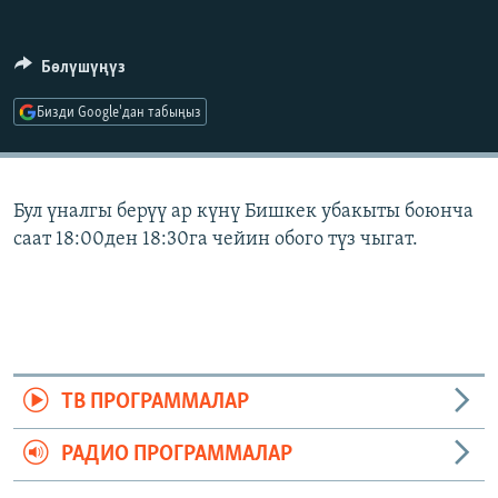
ОНЛАЙН ШЕРИНЕ
ЭЖЕ-СИҢДИЛЕР
АЗАТТЫК+
Бөлүшүңүз
ЫҢГАЙСЫЗ СУРООЛОР
Бизди Google'дан табыңыз
ЭЕ/АРнун бардык сайттары
Бул үналгы берүү ар күнү Бишкек убакыты боюнча
саат 18:00ден 18:30га чейин обого түз чыгат.
ТВ ПРОГРАММАЛАР
РАДИО ПРОГРАММАЛАР