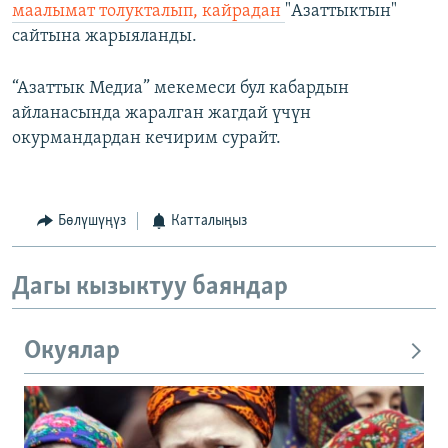
маалымат толукталып, кайрадан
"Азаттыктын"
сайтына жарыяланды.
“Азаттык Медиа” мекемеси бул кабардын
айланасында жаралган жагдай үчүн
окурмандардан кечирим сурайт.
Бөлүшүңүз
Катталыңыз
Дагы кызыктуу баяндар
Окуялар