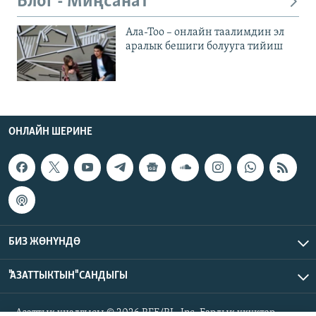
Блог - Миңсанат
Ала-Тоо – онлайн таалимдин эл
аралык бешиги болууга тийиш
ОНЛАЙН ШЕРИНЕ
БИЗ ЖӨНҮНДӨ
"АЗАТТЫКТЫН" САНДЫГЫ
Азаттык үналгысы © 2026 RFE/RL, Inc. Бардык укуктар