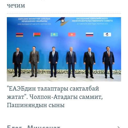
чечим
"ЕАЭБдин талаптары сакталбай
жатат". Чолпон-Атадагы саммит,
Пашиняндын сыны