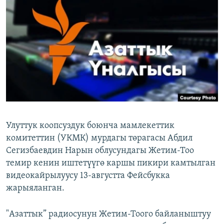
ОНЛАЙН ШЕРИНЕ
ЭЖЕ-СИҢДИЛЕР
АЗАТТЫК+
ЫҢГАЙСЫЗ СУРООЛОР
ЭЕ/АРнун бардык сайттары
Улуттук коопсуздук боюнча мамлекеттик
комитеттин (УКМК) мурдагы төрагасы Абдил
Сегизбаевдин Нарын облусундагы Жетим-Тоо
темир кенин иштетүүгө каршы пикири камтылган
видеокайрылуусу 13-августта Фейсбукка
жарыяланган.
"Азаттык” радиосунун Жетим-Тоого байланыштуу