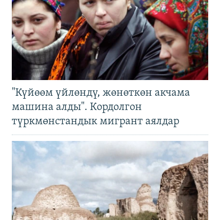
"Күйөөм үйлөндү, жөнөткөн акчама
машина алды". Кордолгон
түркмөнстандык мигрант аялдар