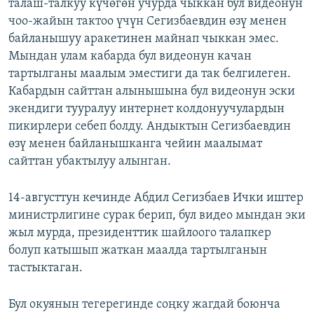
талаш-талкуу күчөгөн учурда чыккан бул видеонун
чоо-жайын тактоо үчүн Сегизбаевдин өзү менен
байланышуу аракетинен майнап чыккан эмес.
Мындан улам кабарда бул видеонун качан
тартылганы маалым эместиги да так белгилеген.
Кабардын сайттан алынышына бул видеонун эски
экендиги тууралуу интернет колдонуучулардын
пикирлери себеп болду. Андыктын Сегизбаевдин
өзү менен байланышканга чейин маалымат
сайттан убактылуу алынган.
14-августтун кечинде Абдил Сегизбаев Ички иштер
министрлигине сурак берип, бул видео мындан эки
жыл мурда, президенттик шайлоого талапкер
болуп катышып жаткан маалда тартылганын
тастыктаган.
Бул окуянын тегерегинде соңку жагдай боюнча