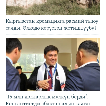
Кыргызстан кремацияга расмий тыюу
салды. Өлкөдө көрүстөн жетиштүүбү?
"15 млн долларлык мүлкүн берди".
Конгантиевди абактан алып калган