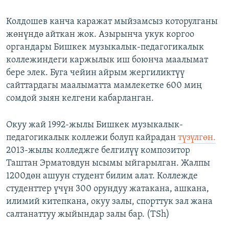
Колдошев канча каражат мыйзамсыз которулганы
жөнүндө айткан жок. Азырынча укук коргоо
органдары Бишкек музыкалык-педагогикалык
коллежиндеги каржылык иш боюнча маалымат
бере элек. Буга чейин айрым жергиликтүү
сайттардагы маалыматта мамлекетке 600 миң
сомдой зыян келгени кабарланган.
Окуу жай 1992-жылы Бишкек музыкалык-
педагогикалык коллежи болуп кайрадан
түзүлгөн.
2013-жылы колледжге белгилүү композитор
Таштан Эрматовдун ысымы ыйгарылган. Жалпы
1200дөн ашуун студент билим алат. Коллежде
студенттер үчүн 300 орундуу жатакана, ашкана,
илимий китепкана, окуу залы, спорттук зал жана
салтанаттуу жыйындар залы бар. (TSh)