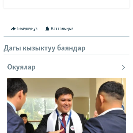
Бөлүшүңүз
Катталыңыз
Дагы кызыктуу баяндар
Окуялар