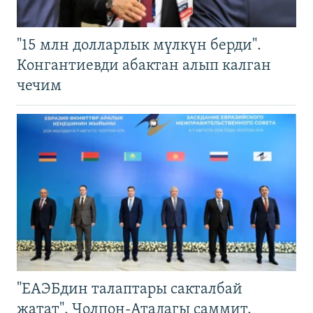
"15 млн долларлык мүлкүн берди".
Конгантиевди абактан алып калган
чечим
"ЕАЭБдин талаптары сакталбай
жатат". Чолпон-Атадагы саммит,