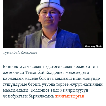
ОНЛАЙН ШЕРИНЕ
ЭЖЕ-СИҢДИЛЕР
АЗАТТЫК+
ЫҢГАЙСЫЗ СУРООЛОР
ЭЕ/АРнун бардык сайттары
Түмөнбай Колдошев.
Бишкек музыкалык-педагогикалык коллежинин
жетекчиси Түмөнбай Колдошев мекемедеги
каржылык маселе боюнча кылмыш иши жөнүндө
түшүндүрмө берип, учурда тергөө жүрүп жатканын
маалымдады. Колдошов видео кайрылуусун
Фейсбуктагы баракчасына
жайгаштырган.