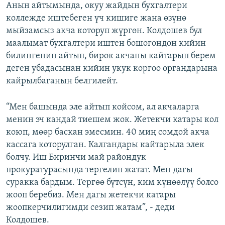
Анын айтымында, окуу жайдын бухгалтери
коллежде иштебеген үч кишиге жана өзүнө
мыйзамсыз акча которуп жүргөн. Колдошев бул
маалымат бухгалтери иштен бошогондон кийин
билингенин айтып, бирок акчаны кайтарып берем
деген убадасынан кийин укук коргоо органдарына
кайрылбаганын белгилейт.
“Мен башында эле айтып койсом, ал акчаларга
менин эч кандай тиешем жок. Жетекчи катары кол
коюп, мөөр баскан эмесмин. 40 миң сомдой акча
кассага которулган. Калгандары кайтарыла элек
болчу. Иш Биринчи май райондук
прокуратурасында тергелип жатат. Мен дагы
суракка бардым. Тергөө бүтсүн, ким күнөөлүү болсо
жооп беребиз. Мен дагы жетекчи катары
жоопкерчилигимди сезип жатам”, - деди
Колдошев.