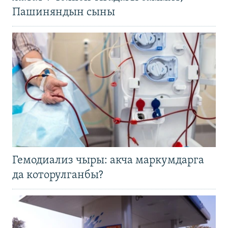
Пашиняндын сыны
Гемодиализ чыры: акча маркумдарга
да которулганбы?