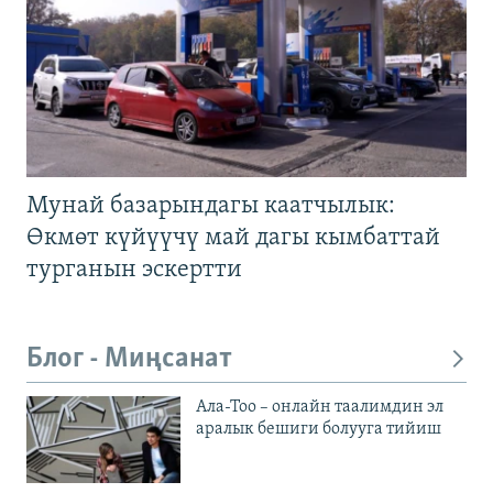
Мунай базарындагы каатчылык:
Өкмөт күйүүчү май дагы кымбаттай
турганын эскертти
Блог - Миңсанат
Ала-Тоо – онлайн таалимдин эл
аралык бешиги болууга тийиш