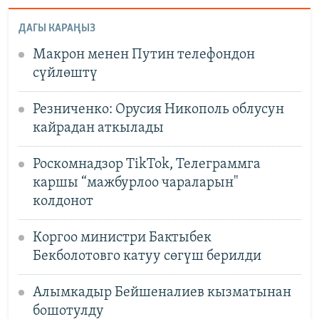
ДАГЫ КАРАҢЫЗ
Макрон менен Путин телефондон
сүйлөштү
Резниченко: Орусия Никополь облусун
кайрадан аткылады
Роскомнадзор TikTok, Телеграммга
каршы “мажбурлоо чараларын"
колдонот
Коргоо министри Бактыбек
Бекболотовго катуу сөгүш берилди
Алымкадыр Бейшеналиев кызматынан
бошотулду