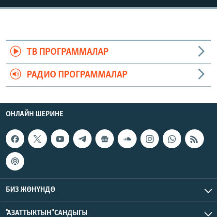
ТВ ПРОГРАММАЛАР
РАДИО ПРОГРАММАЛАР
ОНЛАЙН ШЕРИНЕ
БИЗ ЖӨНҮНДӨ
"АЗАТТЫКТЫН" САНДЫГЫ