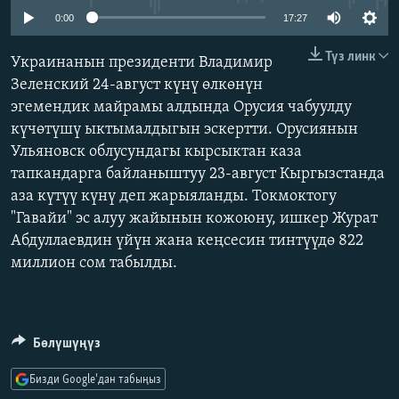
ОНЛАЙН ШЕРИНЕ
ЭЖЕ-СИҢДИЛЕР
0:00
17:27
АЗАТТЫК+
Түз линк
Украинанын президенти Владимир
ЫҢГАЙСЫЗ СУРООЛОР
Зеленский 24-август күнү өлкөнүн
эгемендик майрамы алдында Орусия чабуулду
күчөтүшү ыктымалдыгын эскертти. Орусиянын
ЭЕ/АРнун бардык сайттары
Ульяновск облусундагы кырсыктан каза
тапкандарга байланыштуу 23-август Кыргызстанда
аза күтүү күнү деп жарыяланды. Токмоктогу
"Гавайи" эс алуу жайынын кожоюну, ишкер Журат
Абдуллаевдин үйүн жана кеңсесин тинтүүдө 822
миллион сом табылды.
Бөлүшүңүз
Бизди Google'дан табыңыз