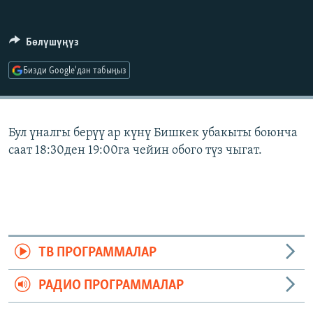
ОНЛАЙН ШЕРИНЕ
ЭЖЕ-СИҢДИЛЕР
АЗАТТЫК+
Бөлүшүңүз
ЫҢГАЙСЫЗ СУРООЛОР
Бизди Google'дан табыңыз
ЭЕ/АРнун бардык сайттары
Бул үналгы берүү ар күнү Бишкек убакыты боюнча
саат 18:30ден 19:00га чейин обого түз чыгат.
ТВ ПРОГРАММАЛАР
РАДИО ПРОГРАММАЛАР