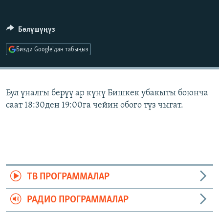
ОНЛАЙН ШЕРИНЕ
ЭЖЕ-СИҢДИЛЕР
АЗАТТЫК+
Бөлүшүңүз
ЫҢГАЙСЫЗ СУРООЛОР
Бизди Google'дан табыңыз
ЭЕ/АРнун бардык сайттары
Бул үналгы берүү ар күнү Бишкек убакыты боюнча
саат 18:30ден 19:00га чейин обого түз чыгат.
ТВ ПРОГРАММАЛАР
РАДИО ПРОГРАММАЛАР