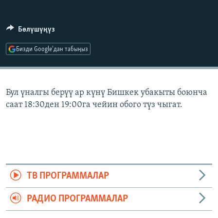
ОНЛАЙН ШЕРИНЕ
ЭЖЕ-СИҢДИЛЕР
АЗАТТЫК+
Бөлүшүңүз
ЫҢГАЙСЫЗ СУРООЛОР
Бизди Google'дан табыңыз
ЭЕ/АРнун бардык сайттары
Бул үналгы берүү ар күнү Бишкек убакыты боюнча
саат 18:30ден 19:00га чейин обого түз чыгат.
ТВ ПРОГРАММАЛАР
РАДИО ПРОГРАММАЛАР