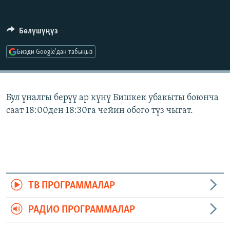
ОНЛАЙН ШЕРИНЕ
ЭЖЕ-СИҢДИЛЕР
АЗАТТЫК+
Бөлүшүңүз
ЫҢГАЙСЫЗ СУРООЛОР
Бизди Google'дан табыңыз
ЭЕ/АРнун бардык сайттары
Бул үналгы берүү ар күнү Бишкек убакыты боюнча
саат 18:00ден 18:30га чейин обого түз чыгат.
ТВ ПРОГРАММАЛАР
РАДИО ПРОГРАММАЛАР