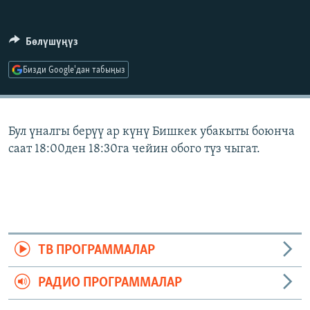
ОНЛАЙН ШЕРИНЕ
ЭЖЕ-СИҢДИЛЕР
АЗАТТЫК+
Бөлүшүңүз
ЫҢГАЙСЫЗ СУРООЛОР
Бизди Google'дан табыңыз
ЭЕ/АРнун бардык сайттары
Бул үналгы берүү ар күнү Бишкек убакыты боюнча
саат 18:00ден 18:30га чейин обого түз чыгат.
ТВ ПРОГРАММАЛАР
РАДИО ПРОГРАММАЛАР