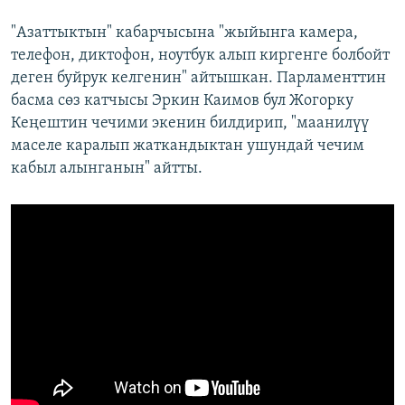
"Азаттыктын" кабарчысына "жыйынга камера,
телефон, диктофон, ноутбук алып киргенге болбойт
деген буйрук келгенин" айтышкан. Парламенттин
басма сөз катчысы Эркин Каимов бул Жогорку
Кеңештин чечими экенин билдирип, "маанилүү
маселе каралып жаткандыктан ушундай чечим
кабыл алынганын" айтты.