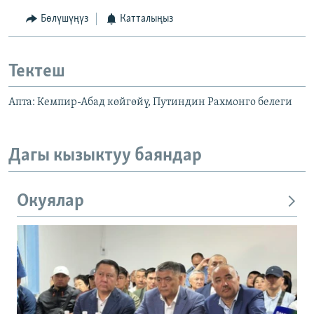
Бөлүшүңүз
Катталыңыз
Тектеш
Апта: Кемпир-Абад көйгөйү, Путиндин Рахмонго белеги
Дагы кызыктуу баяндар
Окуялар