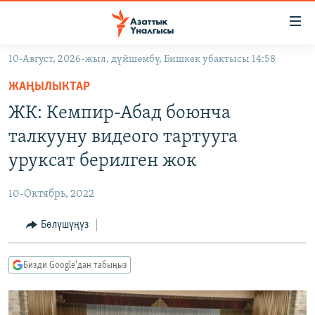
Линктер
Мазмунга
өтүңүз
10-Август, 2026-жыл, дүйшөмбү, Бишкек убактысы 14:58
Навигацияга
ЖАҢЫЛЫКТАР
өтүңүз
ЖАҢЫЛЫКТАР
КЫРГЫЗСТАН
Издөөгө
ЖК: Кемпир-Абад боюнча
салыңыз
ДҮЙНӨ
КЫРГЫЗСТАН
талкууну видеого тартууга
УКРАИНА
САЯСАТ
ДҮЙНӨ
уруксат берилген жок
АТАЙЫН ИЛИКТӨӨ
ЭКОНОМИКА
БОРБОР АЗИЯ
10-Октябрь, 2022
ТВ ПРОГРАММАЛАР
МАДАНИЯТ
Бөлүшүңүз
ПОДКАСТ
БҮГҮН АЗАТТЫКТА
ӨЗГӨЧӨ ПИКИР
ЭКСПЕРТТЕР ТАЛДАЙТ
Бизди Google'дан табыңыз
БИЗ ЖАНА ДҮЙНӨ
Русский
ДАНИСТЕ