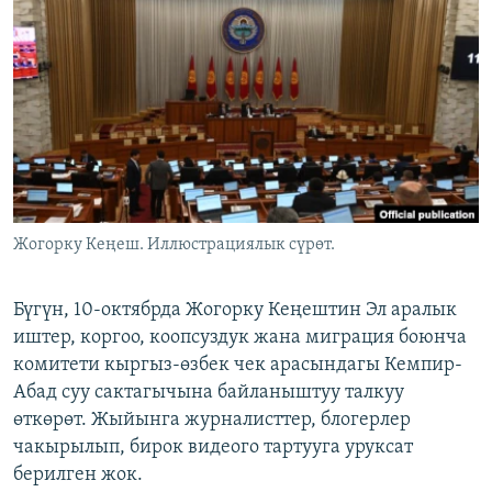
ОНЛАЙН ШЕРИНЕ
ЭЖЕ-СИҢДИЛЕР
АЗАТТЫК+
ЫҢГАЙСЫЗ СУРООЛОР
ЭЕ/АРнун бардык сайттары
Жогорку Кеңеш. Иллюстрациялык сүрөт.
Бүгүн, 10-октябрда Жогорку Кеңештин Эл аралык
иштер, коргоо, коопсуздук жана миграция боюнча
комитети кыргыз-өзбек чек арасындагы Кемпир-
Абад суу сактагычына байланыштуу талкуу
өткөрөт. Жыйынга журналисттер, блогерлер
чакырылып, бирок видеого тартууга уруксат
берилген жок.