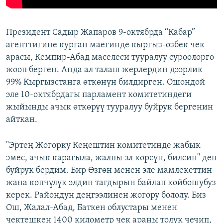
Президент Садыр Жапаров 9-октябрда “Кабар”
агенттигине курган маегинде кыргыз-өзбек чек
арасы, Кемпир-Абад маселеси тууралуу суроолорго
жооп берген. Анда ал талаш жерлердин дээрлик
99% Кыргызстанга өткөнүн билдирген. Ошондой
эле 10-октябрдагы парламент комитетиндеги
жыйынды ачык өткөрүү тууралуу буйрук бергенин
айткан.
"Эртең Жогорку Кеңештин комитетинде жабык
эмес, ачык карагыла, жалпы эл көрсүн, билсин" деп
буйрук бердим. Бир Өзгөн менен эле мамлекеттин
жана көпчүлүк элдин тагдырын байлап койбошубуз
керек. Райондун деңгээлинен жогору бололу. Биз
Ош, Жалал-Абад, Баткен облустары менен
чектешкен 1400 километр чек араны толук чечип,