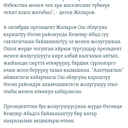
Өзбекстан менен чек ара маселесине түбөлүк
чекит коюп жатабыз", - деген Жапаров.
4-октябрда президент Жапаров Ош облусуна
караштуу Өзгөн районунда Кемпир-Абад суу
сактагычына байланыштуу эл менен жолугушкан.
Ошол жерде чогулган айрым тургундар президент
менен жолугушууга кире албай калганын айтып,
жыйынды сыртта өткөрүүнү, бардык суроолорго
ачык жооп берүүнү талап кылышкан. "Азаттыктын"
аймактагы кабарчысы Ош облусуна караштуу
Өзгөн райондук акимчиликтеги жолугушуу этап-
этабы менен өткөнүн кабарлаган.
Президенттин бул жолугушуусунан мурда Өзгөндө
Кемпир-Абадга байланыштуу бир катар
нааразылык акциялары өткөн.