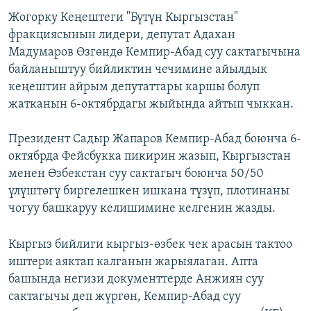
Жогорку Кеңештеги "Бүтүн Кыргызстан"
фракциясынын лидери, депутат Адахан
Мадумаров Өзгөндө Кемпир-Абад суу сактагычына
байланыштуу бийликтин чечимине айылдык
кеңештин айрым депутаттары каршы болуп
жатканын 6-октябрдагы жыйында айтып чыккан.
Президент Садыр Жапаров Кемпир-Абад боюнча 6-
октябрда Фейсбукка пикирин жазып, Кыргызстан
менен Өзбекстан суу сактагыч боюнча 50/50
үлүштөгү биргелешкен ишкана түзүп, плотинаны
чогуу башкаруу келишимине келгенин жазды.
Кыргыз бийлиги кыргыз-өзбек чек арасын тактоо
иштери аяктап калганын жарыялаган. Апта
башында негизи документтерде Анжиян суу
сактагычы деп жүргөн, Кемпир-Абад суу