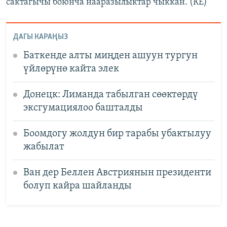
сактагычы боюнча нааразылыктар чыккан. (КЕ)
ДАГЫ КАРАҢЫЗ
Баткенде алты миңден ашуун тургун
үйлөрүнө кайта элек
Донецк: Лиманда табылган сөөктөрдү
эксгумациялоо башталды
Боомдогу жолдун бир тарабы убактылуу
жабылат
Ван дер Беллен Австриянын президенти
болуп кайра шайланды