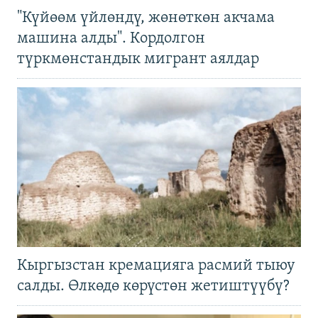
"Күйөөм үйлөндү, жөнөткөн акчама
машина алды". Кордолгон
түркмөнстандык мигрант аялдар
Кыргызстан кремацияга расмий тыюу
салды. Өлкөдө көрүстөн жетиштүүбү?