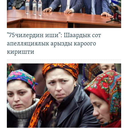
"75чилердин иши": Шаардык сот
апелляциялык арызды кароого
киришти