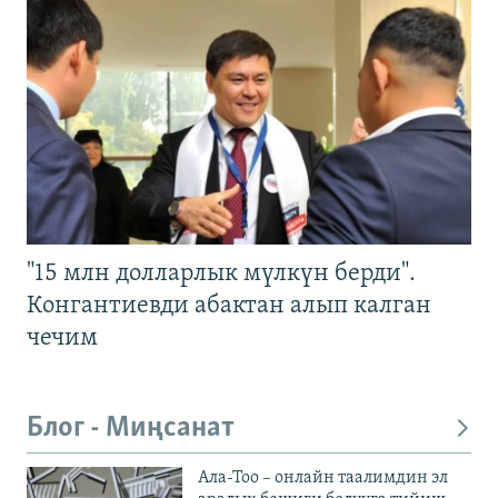
"15 млн долларлык мүлкүн берди".
Конгантиевди абактан алып калган
чечим
Блог - Миңсанат
Ала-Тоо – онлайн таалимдин эл