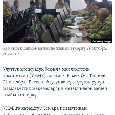
ОНЛАЙН ШЕРИНЕ
ЭЖЕ-СИҢДИЛЕР
АЗАТТЫК+
ЫҢГАЙСЫЗ СУРООЛОР
ЭЕ/АРнун бардык сайттары
Камчыбек Ташиев Баткенде жыйын өткөрдү. 21-октябрь,
2022-жыл
Улуттук коопсуздук боюнча мамлекеттик
комитеттин (УКМК) төрагасы Камчыбек Ташиев
21-октябрда Баткен облусунда күч түзүмдөрүнүн,
мамлекеттик мекемелердин жетекчилери менен
жыйын өткөрдү.
УКМКга караштуу Чек ара кызматынан
кабарлагандай, жыйында Ташиев кыргыз-тажик