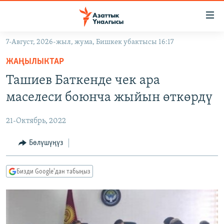
Линктер
Мазмунга
өтүңүз
7-Август, 2026-жыл, жума, Бишкек убактысы 16:17
Навигацияга
ЖАҢЫЛЫКТАР
өтүңүз
ЖАҢЫЛЫКТАР
КЫРГЫЗСТАН
Издөөгө
Ташиев Баткенде чек ара
салыңыз
ДҮЙНӨ
КЫРГЫЗСТАН
маселеси боюнча жыйын өткөрдү
УКРАИНА
САЯСАТ
ДҮЙНӨ
21-Октябрь, 2022
АТАЙЫН ИЛИКТӨӨ
ЭКОНОМИКА
БОРБОР АЗИЯ
ТВ ПРОГРАММАЛАР
Бөлүшүңүз
МАДАНИЯТ
ПОДКАСТ
БҮГҮН АЗАТТЫКТА
Бизди Google'дан табыңыз
ӨЗГӨЧӨ ПИКИР
ЭКСПЕРТТЕР ТАЛДАЙТ
БИЗ ЖАНА ДҮЙНӨ
Русский
ДАНИСТЕ