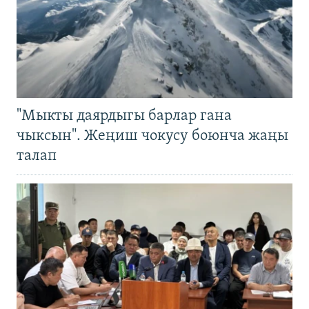
"Мыкты даярдыгы барлар гана
чыксын". Жеңиш чокусу боюнча жаңы
талап