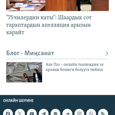
"75чилердин каты": Шаардык сот
тараптардын апелляция арызын
карайт
Блог - Миңсанат
Ала-Тоо – онлайн таалимдин эл
аралык бешиги болууга тийиш
ОНЛАЙН ШЕРИНЕ