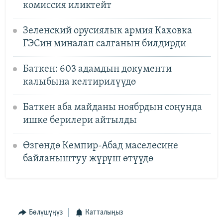
комиссия иликтейт
Зеленский орусиялык армия Каховка
ГЭСин миналап салганын билдирди
Баткен: 603 адамдын документи
калыбына келтирилүүдө
Баткен аба майданы ноябрдын соңунда
ишке берилери айтылды
Өзгөндө Кемпир-Абад маселесине
байланыштуу жүрүш өтүүдө
Бөлүшүңүз
Катталыңыз