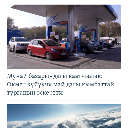
Мунай базарындагы каатчылык:
Өкмөт күйүүчү май дагы кымбаттай
турганын эскертти