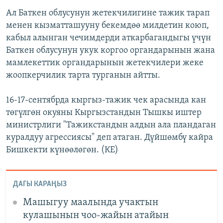
Ал Баткен облусунун жетекчилигине тажик тарап
менен кызматташууну бекемдөө милдетин коюп,
кабыл алынган чечимдерди аткарбагандыгы үчүн
Баткен облусунун укук коргоо органдарынын жана
мамлекеттик органдарынын жетекчилери жеке
жоопкерчилик тарта турганын айтты.
16-17-сентябрда кыргыз-тажик чек арасында кан
төгүлгөн окуяны Кыргызстандын Тышкы иштер
министрлиги "Тажикстандын алдын ала пландаган
куралдуу агрессиясы" деп атаган. Дүйшөмбү кайра
Бишкекти күнөөлөгөн. (КЕ)
ДАГЫ КАРАҢЫЗ
Машыгуу маалында учактын
кулашынын чоо-жайын атайын