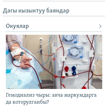
Дагы кызыктуу баяндар
Окуялар
Гемодиализ чыры: акча маркумдарга
да которулганбы?