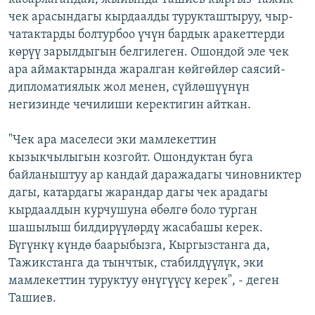
чек арасындагы кырдаалды турукташтыруу, чыр-
чатактарды болтурбоо үчүн бардык аракеттерди
көрүү зарылдыгын белгилеген. Ошондой эле чек
ара аймактарында жаралган көйгөйлөр саясий-
дипломатиялык жол менен, сүйлөшүүнүн
негизинде чечилиши керектигин айткан.
"Чек ара маселеси эки мамлекеттин
кызыкчылыгын козгойт. Ошондуктан буга
байланыштуу ар кандай даражадагы чиновниктер
дагы, катардагы жарандар дагы чек арадагы
кырдаалдын курчушуна өбөлгө боло турган
шашылыш билдирүүлөрдү жасабашы керек.
Бүгүнкү күндө баарыбызга, Кыргызстанга да,
Тажикстанга да тынчтык, стабилдүүлүк, эки
мамлекеттин туруктуу өнүгүүсү керек", - деген
Ташиев.