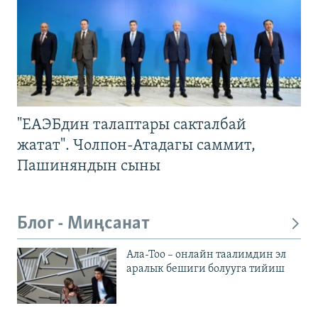
"ЕАЭБдин талаптары сакталбай
жатат". Чолпон-Атадагы саммит,
Пашиняндын сыны
Блог - Миңсанат
Ала-Тоо – онлайн таалимдин эл
аралык бешиги болууга тийиш