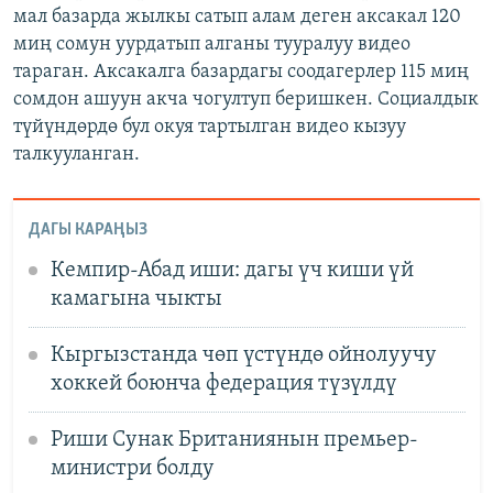
мал базарда жылкы сатып алам деген аксакал 120
миң сомун уурдатып алганы тууралуу видео
тараган. Аксакалга базардагы соодагерлер 115 миң
сомдон ашуун акча чогултуп беришкен. Социалдык
түйүндөрдө бул окуя тартылган видео кызуу
талкууланган.
ДАГЫ КАРАҢЫЗ
Кемпир-Абад иши: дагы үч киши үй
камагына чыкты
Кыргызстанда чөп үстүндө ойнолуучу
хоккей боюнча федерация түзүлдү
Риши Сунак Британиянын премьер-
министри болду