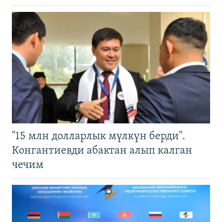
"15 млн долларлык мүлкүн берди".
Конгантиевди абактан алып калган
чечим