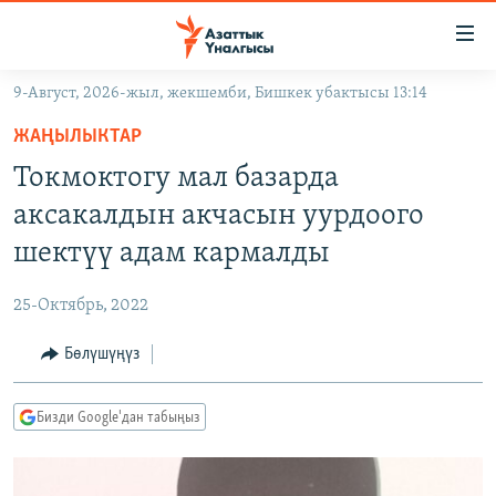
Линктер
Мазмунга
өтүңүз
9-Август, 2026-жыл, жекшемби, Бишкек убактысы 13:14
Навигацияга
ЖАҢЫЛЫКТАР
өтүңүз
ЖАҢЫЛЫКТАР
КЫРГЫЗСТАН
Издөөгө
Токмоктогу мал базарда
салыңыз
ДҮЙНӨ
КЫРГЫЗСТАН
аксакалдын акчасын уурдоого
УКРАИНА
САЯСАТ
ДҮЙНӨ
шектүү адам кармалды
АТАЙЫН ИЛИКТӨӨ
ЭКОНОМИКА
БОРБОР АЗИЯ
25-Октябрь, 2022
ТВ ПРОГРАММАЛАР
МАДАНИЯТ
Бөлүшүңүз
ПОДКАСТ
БҮГҮН АЗАТТЫКТА
ӨЗГӨЧӨ ПИКИР
ЭКСПЕРТТЕР ТАЛДАЙТ
Бизди Google'дан табыңыз
БИЗ ЖАНА ДҮЙНӨ
Русский
ДАНИСТЕ