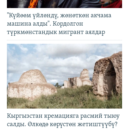
"Күйөөм үйлөндү, жөнөткөн акчама
машина алды". Кордолгон
түркмөнстандык мигрант аялдар
Кыргызстан кремацияга расмий тыюу
салды. Өлкөдө көрүстөн жетиштүүбү?