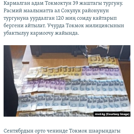
Кармалган адам Токмоктун 39 жаштагы тургуну.
Расмий маалыматта ал Сокулук районунун
тургунуна уурдалган 120 миң сомду кайтарып
бергени айтылат. Учурда Токмок милициясынын
убактылуу кармоочу жайында.
Сентябрдын орто ченинде Токмок шаарындагы