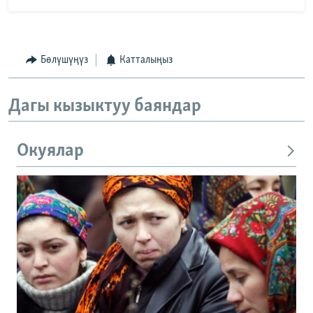
Бөлүшүңүз
Катталыңыз
Дагы кызыктуу баяндар
Окуялар