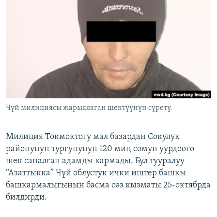
ОНЛАЙН ШЕРИНЕ
ЭЖЕ-СИҢДИЛЕР
АЗАТТЫК+
ЫҢГАЙСЫЗ СУРООЛОР
ЭЕ/АРнун бардык сайттары
Чүй милициясы жарыялаган шектүүнүн сүрөтү.
Милиция Токмоктогу мал базардан Сокулук
районунун тургунунун 120 миң сомун уурдоого
шек саналган адамды кармады. Бул тууралуу
“Азаттыкка” Чүй облустук ички иштер башкы
башкармалыгынын басма сөз кызматы 25-октябрда
билдирди.