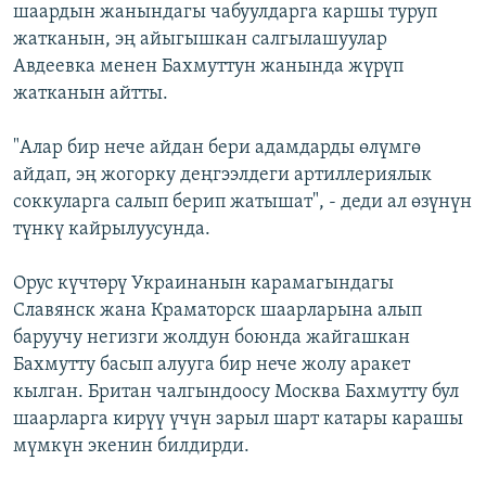
шаардын жанындагы чабуулдарга каршы туруп
жатканын, эң айыгышкан салгылашуулар
Авдеевка менен Бахмуттун жанында жүрүп
жатканын айтты.
"Алар бир нече айдан бери адамдарды өлүмгө
айдап, эң жогорку деңгээлдеги артиллериялык
соккуларга салып берип жатышат", - деди ал өзүнүн
түнкү кайрылуусунда.
Орус күчтөрү Украинанын карамагындагы
Славянск жана Краматорск шаарларына алып
баруучу негизги жолдун боюнда жайгашкан
Бахмутту басып алууга бир нече жолу аракет
кылган. Британ чалгындоосу Москва Бахмутту бул
шаарларга кирүү үчүн зарыл шарт катары карашы
мүмкүн экенин билдирди.