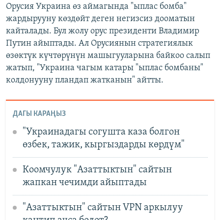
Орусия Украина өз аймагында "ыплас бомба"
жардырууну көздөйт деген негизсиз дооматын
кайталады. Бул жолу орус президенти Владимир
Путин айыптады. Ал Орусиянын стратегиялык
өзөктүк күчтөрүнүн машыгууларына байкоо салып
жатып, "Украина чагым катары "ыплас бомбаны"
колдонууну пландап жатканын" айтты.
ДАГЫ КАРАҢЫЗ
"Украинадагы согушта каза болгон
өзбек, тажик, кыргыздарды көрдүм"
Коомчулук "Азаттыктын" сайтын
жапкан чечимди айыптады
"Азаттыктын" сайтын VPN аркылуу