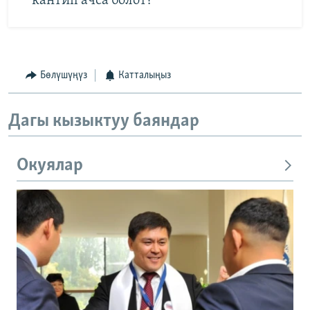
кантип ачса болот?
Бөлүшүңүз
Катталыңыз
Дагы кызыктуу баяндар
Окуялар