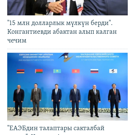
"15 млн долларлык мүлкүн берди".
Конгантиевди абактан алып калган
чечим
"ЕАЭБдин талаптары сакталбай