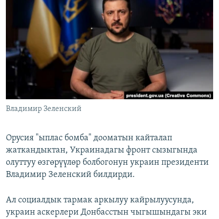
ОНЛАЙН ШЕРИНЕ
ЭЖЕ-СИҢДИЛЕР
АЗАТТЫК+
ЫҢГАЙСЫЗ СУРООЛОР
ЭЕ/АРнун бардык сайттары
Владимир Зеленский
Орусия "ыплас бомба" дооматын кайталап
жаткандыктан, Украинадагы фронт сызыгында
олуттуу өзгөрүүлөр болбогонун украин президенти
Владимир Зеленский билдирди.
Ал социалдык тармак аркылуу кайрылуусунда,
украин аскерлери Донбасстын чыгышындагы эки