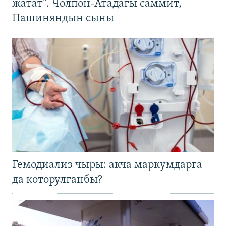
жатат". Чолпон-Атадагы саммит,
Пашиняндын сыны
Гемодиализ чыры: акча маркумдарга
да которулганбы?