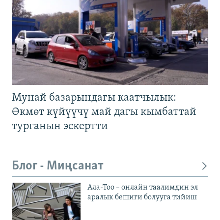
Мунай базарындагы каатчылык:
Өкмөт күйүүчү май дагы кымбаттай
турганын эскертти
Блог - Миңсанат
Ала-Тоо – онлайн таалимдин эл
аралык бешиги болууга тийиш