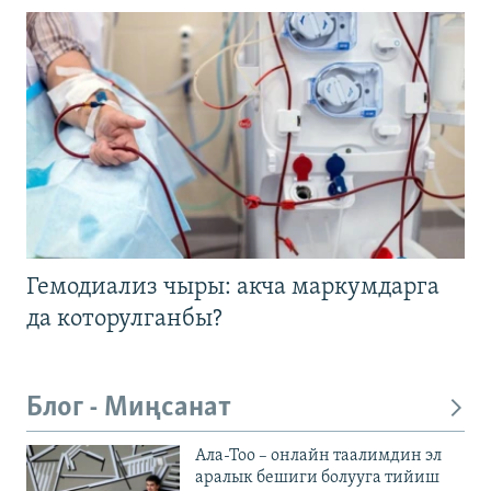
Гемодиализ чыры: акча маркумдарга
да которулганбы?
Блог - Миңсанат
Ала-Тоо – онлайн таалимдин эл
аралык бешиги болууга тийиш