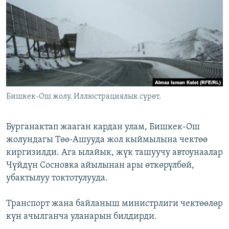
ОНЛАЙН ШЕРИНЕ
ЭЖЕ-СИҢДИЛЕР
АЗАТТЫК+
ЫҢГАЙСЫЗ СУРООЛОР
ЭЕ/АРнун бардык сайттары
Бишкек-Ош жолу. Иллюстрациялык сүрөт.
Бурганактап жааган кардан улам, Бишкек-Ош
жолундагы Төө-Ашууда жол кыймылына чектөө
киргизилди. Ага ылайык, жүк ташуучу автоунаалар
Чүйдүн Сосновка айылынан ары өткөрүлбөй,
убактылуу токтотулууда.
Транспорт жана байланыш министрлиги чектөөлөр
күн ачылганча уланарын билдирди.