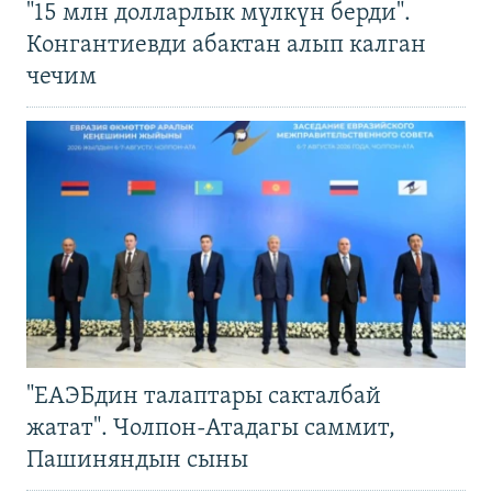
"15 млн долларлык мүлкүн берди".
Конгантиевди абактан алып калган
чечим
"ЕАЭБдин талаптары сакталбай
жатат". Чолпон-Атадагы саммит,
Пашиняндын сыны