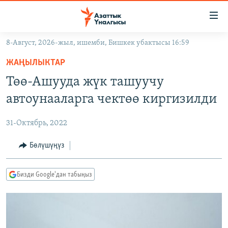
Линктер
Мазмунга
өтүңүз
8-Август, 2026-жыл, ишемби, Бишкек убактысы 16:59
Навигацияга
ЖАҢЫЛЫКТАР
өтүңүз
ЖАҢЫЛЫКТАР
КЫРГЫЗСТАН
Издөөгө
Төө-Ашууда жүк ташуучу
салыңыз
ДҮЙНӨ
КЫРГЫЗСТАН
автоунааларга чектөө киргизилди
УКРАИНА
САЯСАТ
ДҮЙНӨ
31-Октябрь, 2022
АТАЙЫН ИЛИКТӨӨ
ЭКОНОМИКА
БОРБОР АЗИЯ
ТВ ПРОГРАММАЛАР
Бөлүшүңүз
МАДАНИЯТ
ПОДКАСТ
БҮГҮН АЗАТТЫКТА
Бизди Google'дан табыңыз
ӨЗГӨЧӨ ПИКИР
ЭКСПЕРТТЕР ТАЛДАЙТ
БИЗ ЖАНА ДҮЙНӨ
Русский
ДАНИСТЕ