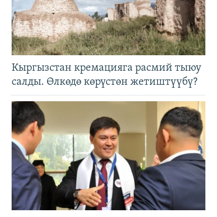
Кыргызстан кремацияга расмий тыюу
салды. Өлкөдө көрүстөн жетиштүүбү?