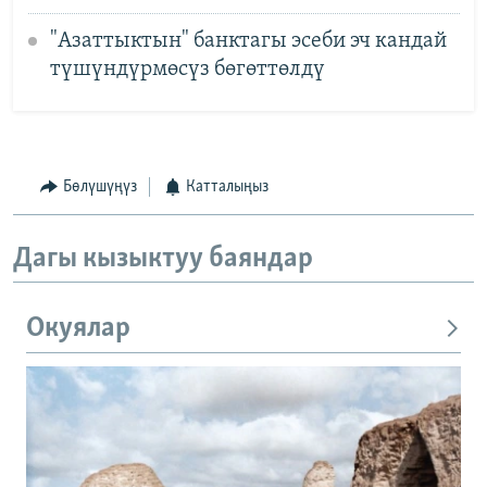
"Азаттыктын" банктагы эсеби эч кандай
түшүндүрмөсүз бөгөттөлдү
Бөлүшүңүз
Катталыңыз
Дагы кызыктуу баяндар
Окуялар