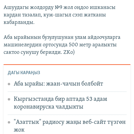
Ашуудагы жолдорду №9 жол оңдоо ишканасы
кардан тазалап, кум-шагыл сээп жатканы
кабарланды.
Аба ырайынын бузулушунан улам айдоочуларга
машинелердин ортосунда 500 метр аралыкты
сактоо сунушу берилди. ZKo)
ДАГЫ КАРАҢЫЗ
Аба ырайы: жаан-чачын болбойт
Кыргызстанда бир аптада 53 адам
коронавируска чалдыкты
"Азаттык" радиосу жаңы веб-сайт түзгөн
жок