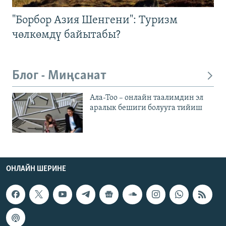
"Борбор Азия Шенгени": Туризм
чөлкөмдү байытабы?
Блог - Миңсанат
Ала-Тоо – онлайн таалимдин эл
аралык бешиги болууга тийиш
ОНЛАЙН ШЕРИНЕ