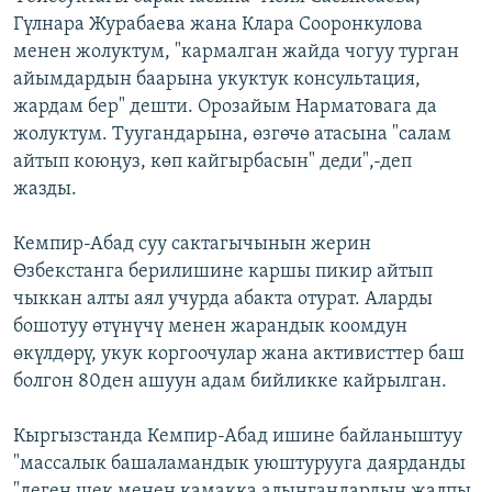
Гүлнара Журабаева жана Клара Сооронкулова
менен жолуктум, "кармалган жайда чогуу турган
айымдардын баарына укуктук консультация,
жардам бер" дешти. Орозайым Нарматовага да
жолуктум. Туугандарына, өзгөчө атасына "салам
айтып коюңуз, көп кайгырбасын" деди",-деп
жазды.
Кемпир-Абад суу сактагычынын жерин
Өзбекстанга берилишине каршы пикир айтып
чыккан алты аял учурда абакта отурат. Аларды
бошотуу өтүнүчү менен жарандык коомдун
өкүлдөрү, укук коргоочулар жана активисттер баш
болгон 80ден ашуун адам бийликке кайрылган.
Кыргызстанда Кемпир-Абад ишине байланыштуу
"массалык башаламандык уюштурууга даярданды
"деген шек менен камакка алынгандардын жалпы