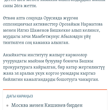
саны 26га жетти.
Өткөн апта соңунда Орусияда жүргөн
оппозициячыл активисттер Орозайым Нарматова
менен Илгиз Шаменов Бишкекке алып келинсе,
мурдагы элчи Мамбетжунус Абыловдун үйү
тинтилген соң камакка алынган.
Акыйкатчы институту жапырт кармоолор
учурундагы мыйзам бузуулар боюнча Башкы
прокуратурага кайрылган, бир катар жергиликтүү
жана эл аралык укук коргоо уюмдары кыргыз
бийлигин камалгандарды бошотууга чакырган.
ДАГЫ КАРАҢЫЗ
Москва менен Кишинев бирден