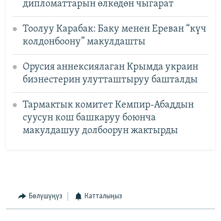
дипломаттарын өлкөдөн чыгарат
Тоолуу Карабак: Баку менен Ереван “күч
колдонбоону” макулдашты
Орусия аннексиялаган Крымда украин
бизнестерин улутташтыруу башталды
Тармактык комитет Кемпир-Абаддын
суусун кош башкаруу боюнча
макулдашуу долбоорун жактырды
Бөлүшүңүз
Катталыңыз