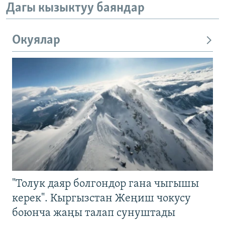
Дагы кызыктуу баяндар
Окуялар
"Толук даяр болгондор гана чыгышы
керек". Кыргызстан Жеңиш чокусу
боюнча жаңы талап сунуштады