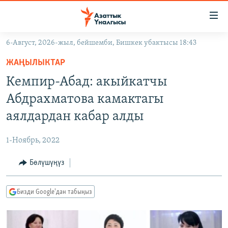
Линктер
Мазмунга
өтүңүз
6-Август, 2026-жыл, бейшемби, Бишкек убактысы 18:43
Навигацияга
ЖАҢЫЛЫКТАР
өтүңүз
ЖАҢЫЛЫКТАР
КЫРГЫЗСТАН
Издөөгө
Кемпир-Абад: акыйкатчы
салыңыз
ДҮЙНӨ
КЫРГЫЗСТАН
Абдрахматова камактагы
УКРАИНА
САЯСАТ
ДҮЙНӨ
аялдардан кабар алды
АТАЙЫН ИЛИКТӨӨ
ЭКОНОМИКА
БОРБОР АЗИЯ
1-Ноябрь, 2022
ТВ ПРОГРАММАЛАР
МАДАНИЯТ
Бөлүшүңүз
ПОДКАСТ
БҮГҮН АЗАТТЫКТА
ӨЗГӨЧӨ ПИКИР
ЭКСПЕРТТЕР ТАЛДАЙТ
Бизди Google'дан табыңыз
БИЗ ЖАНА ДҮЙНӨ
Русский
ДАНИСТЕ