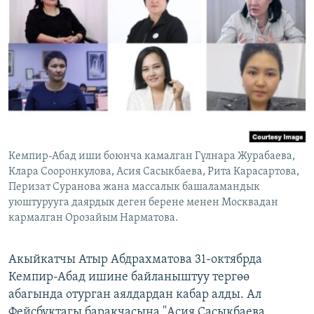
ОНЛАЙН ШЕРИНЕ
ЭЖЕ-СИҢДИЛЕР
АЗАТТЫК+
ЫҢГАЙСЫЗ СУРООЛОР
ЭЕ/АРнун бардык сайттары
Кемпир-Абад иши боюнча камалган Гүлнара Журабаева,
Клара Сооронкулова, Асия Сасыкбаева, Рита Карасартова,
Перизат Суранова жана массалык башаламандык
уюштурууга даярдык деген берене менен Москвадан
кармалган Орозайым Нарматова.
Акыйкатчы Атыр Абдрахматова 31-октябрда
Кемпир-Абад ишине байланыштуу тергөө
абагында отурган аялдардан кабар алды. Ал
Фейсбуктагы баракчасына "Асия Сасыкбаева,