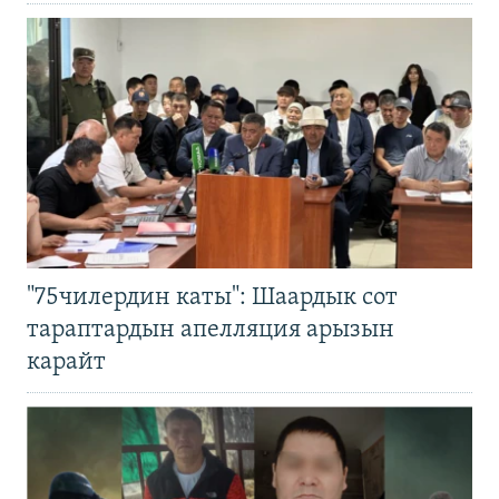
"75чилердин каты": Шаардык сот
тараптардын апелляция арызын
карайт