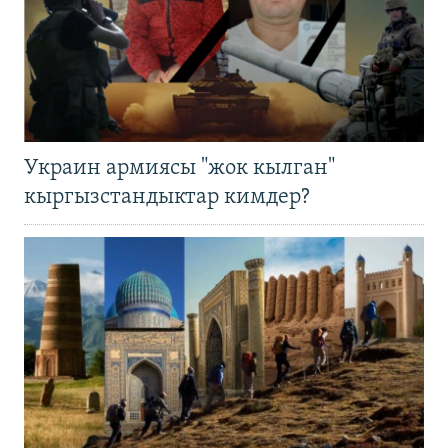
Украин армиясы "жок кылган"
кыргызстандыктар кимдер?