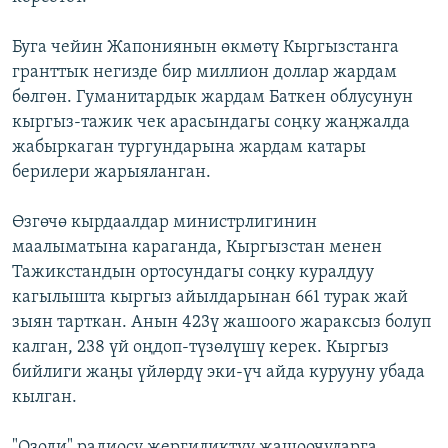
Буга чейин Жапониянын өкмөтү Кыргызстанга
гранттык негизде бир миллион доллар жардам
бөлгөн. Гуманитардык жардам Баткен облусунун
кыргыз-тажик чек арасындагы соңку жаңжалда
жабыркаган тургундарына жардам катары
берилери жарыяланган.
Өзгөчө кырдаалдар министрлигинин
маалыматына караганда, Кыргызстан менен
Тажикстандын ортосундагы соңку куралдуу
кагылышта кыргыз айылдарынан 661 турак жай
зыян тарткан. Анын 423ү жашоого жараксыз болуп
калган, 238 үй оңдоп-түзөлүшү керек. Кыргыз
бийлиги жаңы үйлөрдү эки-үч айда курууну убада
кылган.
"Озоди" радиосу жергиликтүү жашоочуларга