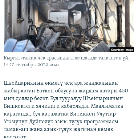
ОНЛАЙН ШЕРИНЕ
ЭЖЕ-СИҢДИЛЕР
АЗАТТЫК+
ЫҢГАЙСЫЗ СУРООЛОР
ЭЕ/АРнун бардык сайттары
Кыргыз-тажик чек арасындагы жаңжалда талканган үй.
14-17-сентябрь, 2022-жыл.
Швейцариянын өкмөтү чек ара жаңжалынан
жабыркаган Баткен облусуна жардам катары 450
миң доллар бөлөт. Бул тууралуу Швейцариянын
Бишкектеги элчилиги кабарлады. Маалыматка
караганда, бул каражатка Бириккен Улуттар
Уюмунун Дүйнөлүк азык-түлүк программасы
тамак-аш жана азык-түлүк жагынан көмөк
көрсөтөт.