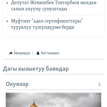
Депутат Жеңишбек Токторбаев малдан
салык алууну сунуштады
Муфтият "адал сертификаттары"
тууралуу түшүндүрмө берди
Бөлүшүңүз
Катталыңыз
Дагы кызыктуу баяндар
Окуялар