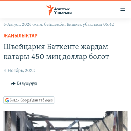
Линктер
Мазмунга
өтүңүз
6-Август, 2026-жыл, бейшемби, Бишкек убактысы 05:42
Навигацияга
ЖАҢЫЛЫКТАР
өтүңүз
ЖАҢЫЛЫКТАР
КЫРГЫЗСТАН
Издөөгө
Швейцария Баткенге жардам
салыңыз
ДҮЙНӨ
КЫРГЫЗСТАН
катары 450 миң доллар бөлөт
УКРАИНА
САЯСАТ
ДҮЙНӨ
3-Ноябрь, 2022
АТАЙЫН ИЛИКТӨӨ
ЭКОНОМИКА
БОРБОР АЗИЯ
ТВ ПРОГРАММАЛАР
Бөлүшүңүз
МАДАНИЯТ
ПОДКАСТ
БҮГҮН АЗАТТЫКТА
Бизди Google'дан табыңыз
ӨЗГӨЧӨ ПИКИР
ЭКСПЕРТТЕР ТАЛДАЙТ
БИЗ ЖАНА ДҮЙНӨ
Русский
ДАНИСТЕ