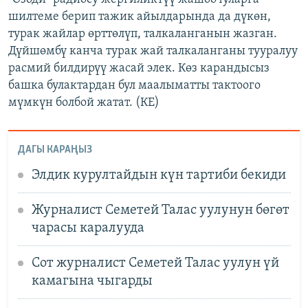
шилтеме берип тажик айылдарында да дүкөн,
турак жайлар өрттөлүп, талкаланганын жазган.
Дүйшөмбү канча турак жай талкаланганы тууралуу
расмий билдирүү жасай элек. Көз карандысыз
башка булактардан бул маалыматты тактоого
мүмкүн болбой жатат. (КЕ)
ДАГЫ КАРАҢЫЗ
Элдик курултайдын күн тартиби бекиди
Журналист Семетей Талас уулунун бөгөт
чарасы каралууда
Сот журналист Семетей Талас уулун үй
камагына чыгарды