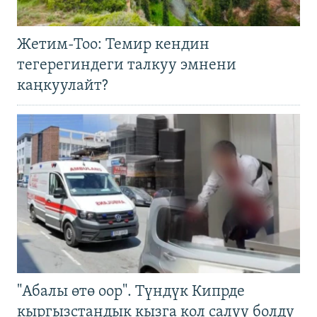
Жетим-Тоо: Темир кендин
тегерегиндеги талкуу эмнени
каңкуулайт?
"Абалы өтө оор". Түндүк Кипрде
кыргызстандык кызга кол салуу болду