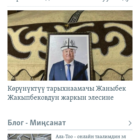
Көрүнүктүү тарыхнаамачы Жаныбек
Жакыпбековдун жаркын элесине
Блог - Миңсанат
Ала-Тоо – онлайн таалимдин эл