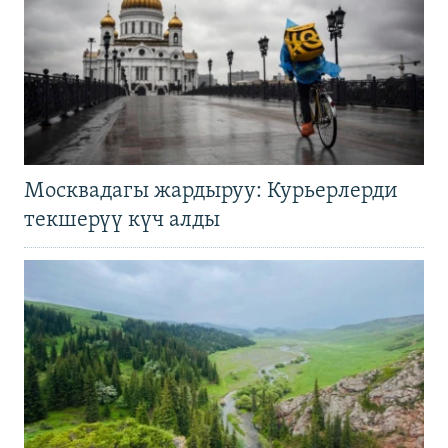
Москвадагы жардыруу: Курьерлерди
текшерүү күч алды