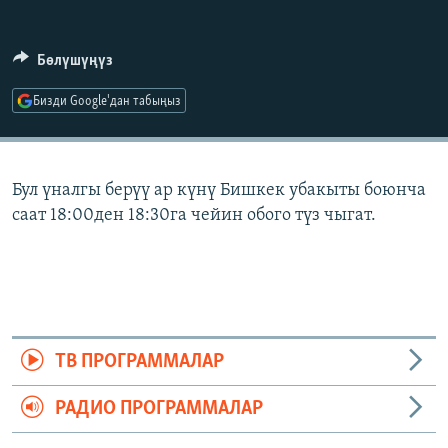
ОНЛАЙН ШЕРИНЕ
ЭЖЕ-СИҢДИЛЕР
АЗАТТЫК+
Бөлүшүңүз
ЫҢГАЙСЫЗ СУРООЛОР
Бизди Google'дан табыңыз
ЭЕ/АРнун бардык сайттары
Бул үналгы берүү ар күнү Бишкек убакыты боюнча
саат 18:00ден 18:30га чейин обого түз чыгат.
ТВ ПРОГРАММАЛАР
РАДИО ПРОГРАММАЛАР