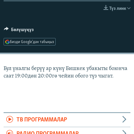
ОНЛАЙН ШЕРИНЕ
ЭЖЕ-СИҢДИЛЕР
Түз линк
АЗАТТЫК+
ЫҢГАЙСЫЗ СУРООЛОР
Бөлүшүңүз
Бизди Google'дан табыңыз
ЭЕ/АРнун бардык сайттары
Бул үналгы берүү ар күнү Бишкек убакыты боюнча
саат 19:00дөн 20:00гө чейин обого түз чыгат.
ТВ ПРОГРАММАЛАР