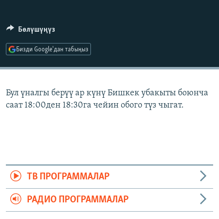
ОНЛАЙН ШЕРИНЕ
ЭЖЕ-СИҢДИЛЕР
АЗАТТЫК+
Бөлүшүңүз
ЫҢГАЙСЫЗ СУРООЛОР
Бизди Google'дан табыңыз
ЭЕ/АРнун бардык сайттары
Бул үналгы берүү ар күнү Бишкек убакыты боюнча
саат 18:00ден 18:30га чейин обого түз чыгат.
ТВ ПРОГРАММАЛАР
РАДИО ПРОГРАММАЛАР