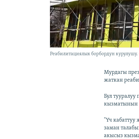
Реабилитациялык борбордун курулушу.
Мурдагы през
жаткан реаби
Бул тууралуу
кызматынын 
"Үч кабаттуу
заман талабы
акысыз кызма