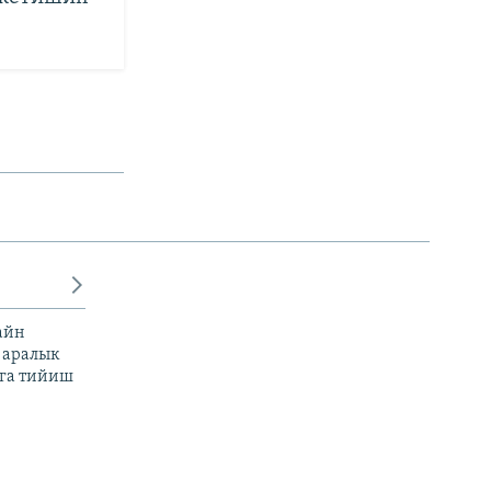
айн
 аралык
га тийиш