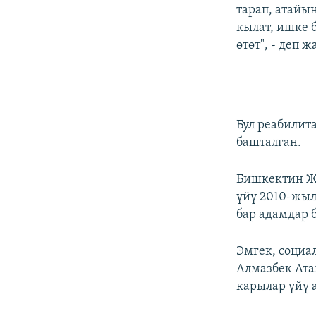
тарап, атайы
кылат, ишке 
өтөт", - деп 
Бул реабилит
башталган.
Бишкектин Ж
үйү 2010-жыл
бар адамдар 
Эмгек, социа
Алмазбек Ат
карылар үйү 