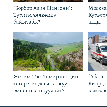
"Борбор Азия Шенгени":
Москва
Туризм чөлкөмдү
Курьер
байытабы?
алды
Жетим-Тоо: Темир кендин
"Абалы 
тегерегиндеги талкуу
Кипрде
эмнени каңкуулайт?
кызга к