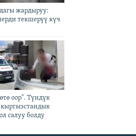
дагы жардыруу:
лерди текшерүү күч
өтө оор". Түндүк
 кыргызстандык
ол салуу болду