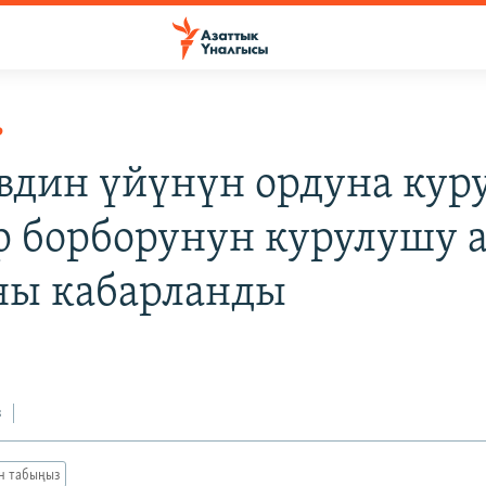
Р
вдин үйүнүн ордуна кур
р борборунун курулушу 
ны кабарланды
2
з
ан табыңыз