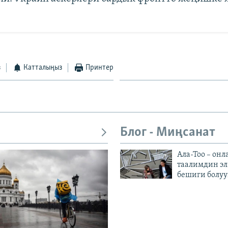
з
Катталыңыз
Принтер
Блог - Миңсанат
Ала-Тоо – онл
таалимдин эл
бешиги болуу