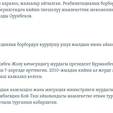
н каралоо, жалаалар айтылган. Реабилитациялык борбо
берилгенден кийин тиешелүү мамлекеттик мекемени
жазды Орунбеков.
ациялык борбордун курулушу ушул жылдын июнь айы
ибек-Жолу көчөсүндөгү мурдагы президент Курманбе
ы 7-апрелде өрттөнгөн. 2010-жылдан кийин ал жерд
баш калкалап келген.
лдык камсыздоо жана миграция министрлиги мурдагы
амбаевдин Кой-Таш айылындагы мамлекетке өткөн ту
ачыла турганын кабарлаган.