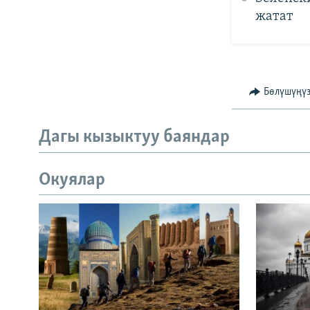
жатат
Бөлүшүңү
Дагы кызыктуу баяндар
Окуялар