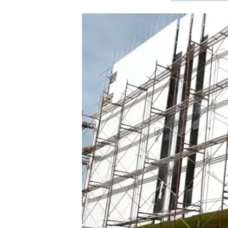
ЭЖЕ-СИҢДИЛЕР
АЗАТТЫК+
ЫҢГАЙСЫЗ СУРООЛОР