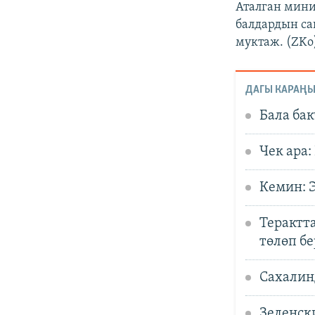
Аталган мин
балдардын са
муктаж. (ZKo
ДАГЫ КАРАҢЫ
Бала ба
Чек ара
Кемин: Э
Терактт
төлөп б
Сахалин
Зеленск