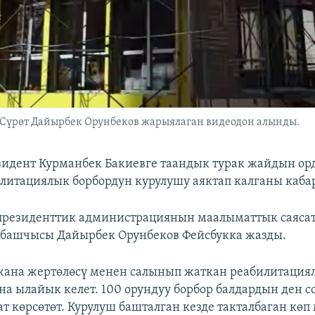
 Сүрөт Дайырбек Орунбеков жарыялаган видеодон алынды.
идент Курманбек Бакиевге таандык турак жайдын ор
литациялык борбордун курулушу аяктап калганы каба
 президенттик администрациянын маалыматтык саяса
башчысы Дайырбек Орунбеков Фейсбукка жазды.
 жана жертөлөсү менен салынып жаткан реабилитация
на ылайык келет. 100 орундуу борбор балдардын ден с
т көрсөтөт. Курулуш башталган кезде такталбаган кө