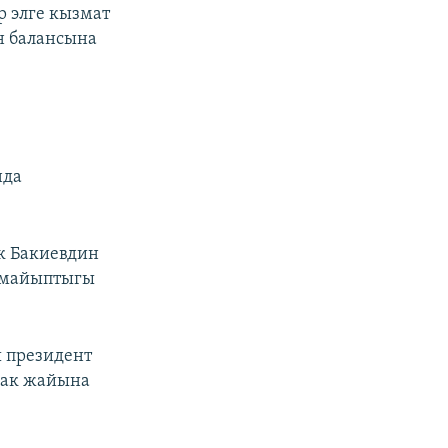
р элге кызмат
н балансына
нда
к Бакиевдин
е майыптыгы
 президент
рак жайына