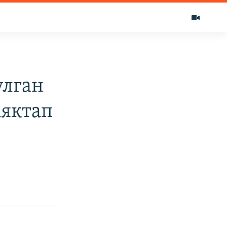
улган
аяктап