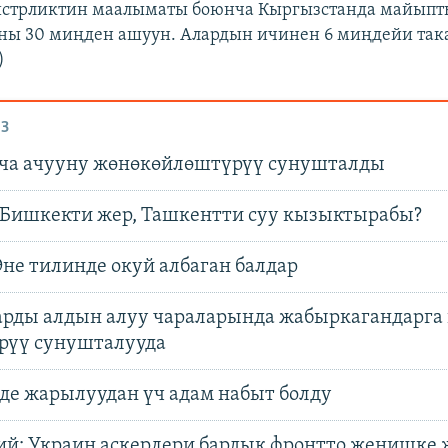
истрликтин маалыматы боюнча Кыргызстанда майыпт
ны 30 миңден ашуун. Алардын ичинен 6 миңдейи так
)
З
кча ачууну жөнөкөйлөштүрүү сунушталды
: Бишкекти жер, Ташкентти суу кызыктырабы?
не тилинде окуй албаган балдар
арды алдын алуу чараларында жабыркагандарга
ерүү сунушталууда
де жарылуудан үч адам набыт болду
ий: Украин аскерлери бардык фронтто жеңишке