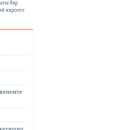
ыгы бар
ай кароого
 кенемте
 жетишип