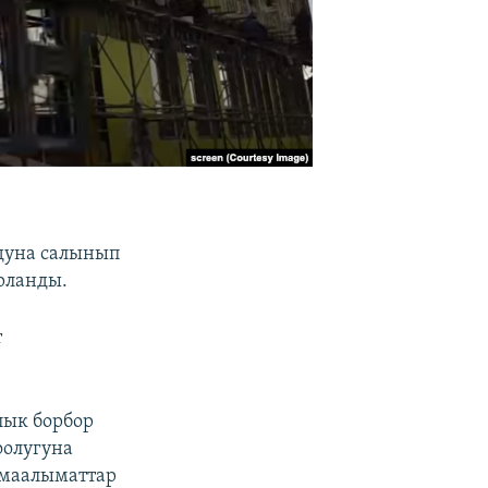
дуна салынып
рланды.
т
лык борбор
оолугуна
п маалыматтар