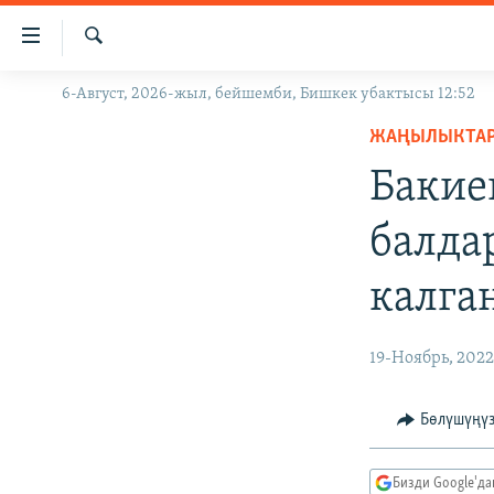
Линктер
Мазмунга
өтүңүз
Издөө
6-Август, 2026-жыл, бейшемби, Бишкек убактысы 12:52
ЖАҢЫЛЫКТАР
Навигацияга
өтүңүз
ЖАҢЫЛЫКТА
КЫРГЫЗСТАН
Издөөгө
Бакие
ДҮЙНӨ
КЫРГЫЗСТАН
салыңыз
УКРАИНА
САЯСАТ
ДҮЙНӨ
балда
АТАЙЫН ИЛИКТӨӨ
ЭКОНОМИКА
БОРБОР АЗИЯ
калга
ТВ ПРОГРАММАЛАР
МАДАНИЯТ
ПОДКАСТ
БҮГҮН АЗАТТЫКТА
19-Ноябрь, 202
ӨЗГӨЧӨ ПИКИР
ЭКСПЕРТТЕР ТАЛДАЙТ
БИЗ ЖАНА ДҮЙНӨ
Бөлүшүңү
ДАНИСТЕ
Бизди Google'д