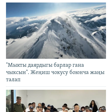
"Мыкты даярдыгы барлар гана
чыксын". Жеңиш чокусу боюнча жаңы
талап