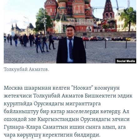
ОНЛАЙН ШЕРИНЕ
ЭЖЕ-СИҢДИЛЕР
АЗАТТЫК+
ЫҢГАЙСЫЗ СУРООЛОР
ЭЕ/АРнун бардык сайттары
Толкунбай Акматов.
Москва шаарынан келген "Ноокат" коомунун
жетекчиси Толкунбай Акматов Бишкектеги элдик
курултайда Орусиядагы мигранттарга
байланыштуу бир катар маселелерди көтөрдү. Ал
ошондой эле Кыргызстандын Орусиядагы элчиси
Гүлнара-Клара Саматтын ишин сынга алып, ага
чара көрүлүшү керектигин билдирди.