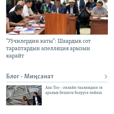
"75чилердин каты": Шаардык сот
тараптардын апелляция арызын
карайт
Блог - Миңсанат
Ала-Тоо – онлайн таалимдин эл
аралык бешиги болууга тийиш