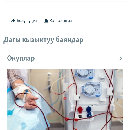
Бөлүшүңүз
Катталыңыз
Дагы кызыктуу баяндар
Окуялар