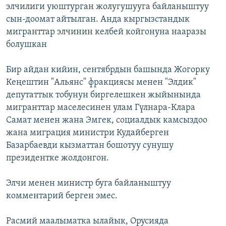
элчилиги уюштурган жолугушууга байланыштуу
сын-доомат айтылган. Анда кыргызстандык
мигранттар элчинин келбей койгонуна нааразы
болушкан
Бир айдан кийин, сентябрдын башында Жогорку
Кеңештин "Альянс" фракциясы менен "Элдик"
депутаттык тобунун биргелешкен жыйынында
мигранттар маселесинен улам Гүлнара-Клара
Самат менен жана Эмгек, социалдык камсыздоо
жана миграция министри Кудайберген
Базарбаевди кызматтан бошотуу сунушу
президентке жолдонгон.
Элчи менен министр буга байланыштуу
комментарий берген эмес.
Расмий маалыматка ылайык, Орусияда