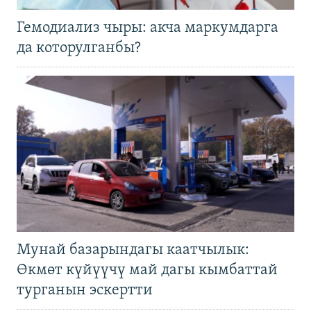
Гемодиализ чыры: акча маркумдарга
да которулганбы?
Мунай базарындагы каатчылык:
Өкмөт күйүүчү май дагы кымбаттай
турганын эскертти