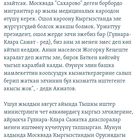
азайтсак. Москвада "Сахарово" деген борбордо
мигранттар ар жылы медициналык кароодон
өтүшү керек. Ошол кароону Кыргызстанда эле
жүргүзгүдөй болсок жакшы болмок. Урматтуу
президент, ошол жерде элчи эжебиз бар (Гүлнара-
Клара Самат - ред), биз аны эл менен эмес деп көп
айтып келдик. Анын маселеси Жогорку Кеңеште
каралат деп жатты эле, бирок Баткен көйгөйү
чыгып каралбай калды. Өзүнүн элин башка
мамлекеттин коопсуздук кызматкерлерине салып
берип жаткан элчинин бул кызматта иштегенге
акысы жок", - деди Акматов.
Ушул жылдын август айында Тышкы иштер
министрлиги чет өлкөлөрдөгү кыргыз элчилерине,
айрыкча Гүлнара-Клара Саматка диаспоралар
менен иштөөнү күчөтүүнү тапшырган. Мунун
алдында Москвада Кыргызстандын Орусиядагы