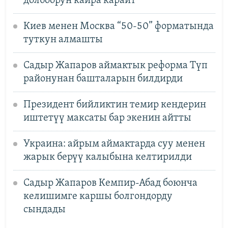
долбоорун кайра карайт
Киев менен Москва “50-50” форматында
туткун алмашты
Садыр Жапаров аймактык реформа Түп
районунан башталарын билдирди
Президент бийликтин темир кендерин
иштетүү максаты бар экенин айтты
Украина: айрым аймактарда суу менен
жарык берүү калыбына келтирилди
Садыр Жапаров Кемпир-Абад боюнча
келишимге каршы болгондорду
сындады