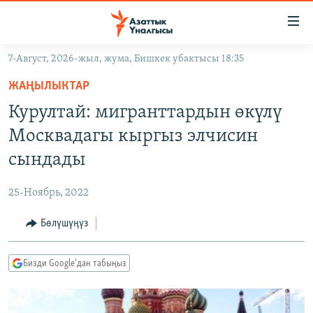
Линктер
Мазмунга
өтүңүз
7-Август, 2026-жыл, жума, Бишкек убактысы 18:35
Навигацияга
ЖАҢЫЛЫКТАР
өтүңүз
ЖАҢЫЛЫКТАР
КЫРГЫЗСТАН
Издөөгө
Курултай: мигранттардын өкүлү
салыңыз
ДҮЙНӨ
КЫРГЫЗСТАН
Москвадагы кыргыз элчисин
УКРАИНА
САЯСАТ
ДҮЙНӨ
сындады
АТАЙЫН ИЛИКТӨӨ
ЭКОНОМИКА
БОРБОР АЗИЯ
25-Ноябрь, 2022
ТВ ПРОГРАММАЛАР
МАДАНИЯТ
Бөлүшүңүз
ПОДКАСТ
БҮГҮН АЗАТТЫКТА
ӨЗГӨЧӨ ПИКИР
ЭКСПЕРТТЕР ТАЛДАЙТ
Бизди Google'дан табыңыз
БИЗ ЖАНА ДҮЙНӨ
Русский
ДАНИСТЕ