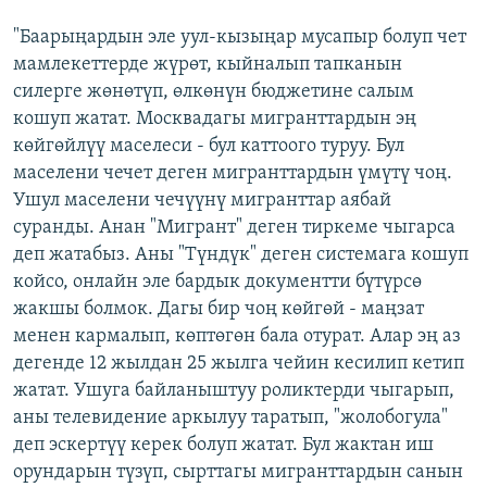
"Баарыңардын эле уул-кызыңар мусапыр болуп чет
мамлекеттерде жүрөт, кыйналып тапканын
силерге жөнөтүп, өлкөнүн бюджетине салым
кошуп жатат. Москвадагы мигранттардын эң
көйгөйлүү маселеси - бул каттоого туруу. Бул
маселени чечет деген мигранттардын үмүтү чоң.
Ушул маселени чечүүнү мигранттар аябай
суранды. Анан "Мигрант" деген тиркеме чыгарса
деп жатабыз. Аны "Түндүк" деген системага кошуп
койсо, онлайн эле бардык документти бүтүрсө
жакшы болмок. Дагы бир чоң көйгөй - маңзат
менен кармалып, көптөгөн бала отурат. Алар эң аз
дегенде 12 жылдан 25 жылга чейин кесилип кетип
жатат. Ушуга байланыштуу роликтерди чыгарып,
аны телевидение аркылуу таратып, "жолобогула"
деп эскертүү керек болуп жатат. Бул жактан иш
орундарын түзүп, сырттагы мигранттардын санын