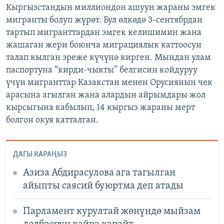
Кыргызстандын миллиондон ашуун жараны эмгек
мигранты болуп жүрөт. Бул өлкөдө 3-сентябрдан
тартып мигранттардан эмгек келишимин жана
жашаган жери боюнча миграциялык каттоосун
талап кылган эреже күчүнө кирген. Мындан улам
паспортуна “кирди-чыкты” белгисин койдуруу
үчүн мигранттар Казакстан менен Орусиянын чек
арасына агылган жана алардын айрымдары жол
кырсыгына кабылып, 14 кыргыз жараны мерт
болгон окуя катталган.
ДАГЫ КАРАҢЫЗ
Азиза Абдирасулова ага тагылган
айыпты саясий буюртма деп атады
Парламент курултай жөнүндө мыйзам