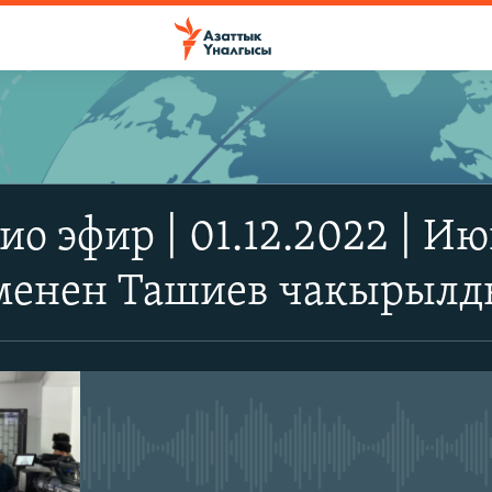
ЖАЗЫЛЫҢЫЗ
ио эфир | 01.12.2022 | И
Apple Podcasts
менен Ташиев чакырылд
Spotify
YouTube
No media source currently avail
Жазылыңыз