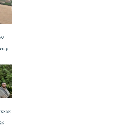
50
тар |
уккан
|
26