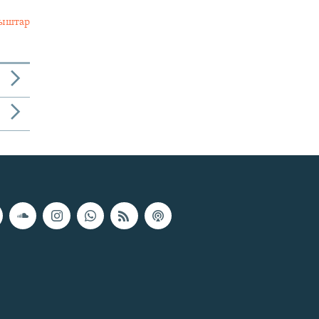
лыштар