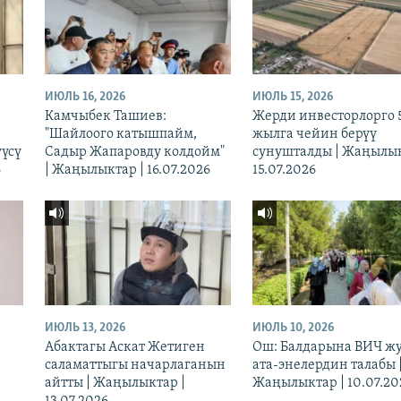
ИЮЛЬ 16, 2026
ИЮЛЬ 15, 2026
Камчыбек Ташиев:
Жерди инвесторлорго 
"Шайлоого катышпайм,
жылга чейин берүү
үүсү
Садыр Жапаровду колдойм"
сунушталды | Жаңылык
6
| Жаңылыктар | 16.07.2026
15.07.2026
ИЮЛЬ 13, 2026
ИЮЛЬ 10, 2026
Абактагы Аскат Жетиген
Ош: Балдарына ВИЧ ж
саламаттыгы начарлаганын
ата-энелердин талабы 
айтты | Жаңылыктар |
Жаңылыктар | 10.07.20