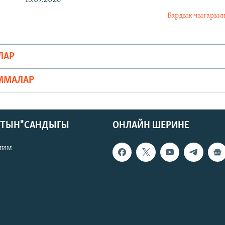
13.07.2026
Бардык чыгары
ЛАР
ММАЛАР
КТЫН" САНДЫГЫ
ОНЛАЙН ШЕРИНЕ
лим