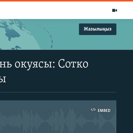
Жазылыңыз
юнь окуясы: Сотко
ы
EMBED
able