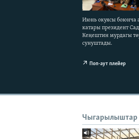
ЭЖЕ-СИҢДИЛЕР
АЗАТТЫК+
Июнь окуясы боюнча 
ЫҢГАЙСЫЗ СУРООЛОР
катары президент Са
Кеңештин мурдагы тө
сунуштады.
Поп-аут плейер
Чыгарылыштар