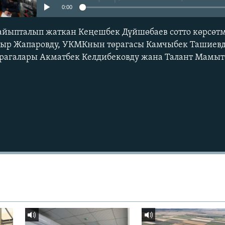
0:00
айыпталып жаткан Кеңешбек Дүйшөбаев сотто көрсөтм
дыр Жапаровду, УКМКнын төрагасы Камчыбек Ташиевд
рагалары Акматбек Келдибековду жана Талант Мамыт