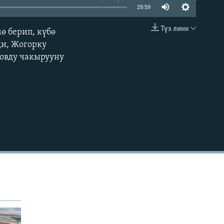
29:59
Түз линк
ө берип, күбө
EMBED
и, Жогорку
овду чакырууну