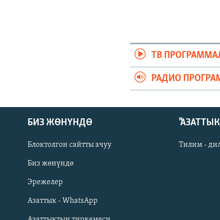
ТВ ПРОГРАММА
РАДИО ПРОГРА
БИЗ ЖӨНҮНДӨ
"АЗАТТЫ
Блоктолгон сайтты ачуу
Тилим - ди
Биз жөнүндө
Русский
Эрежелер
Азаттык - WhatsApp
ОНЛАЙН ШЕРИНЕ
Азаттыктын тиркемеси